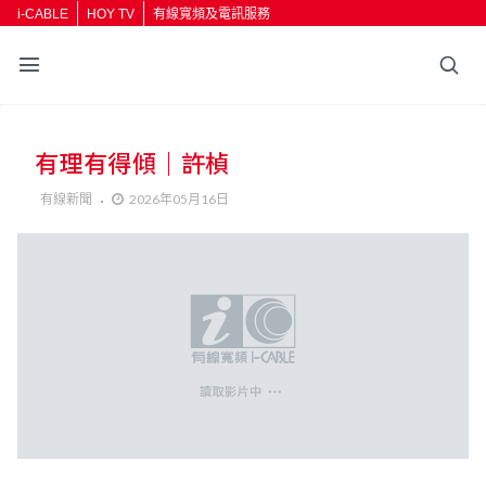
i-CABLE
HOY TV
有線寬頻及電訊服務
返回
有理有得傾｜許楨
按輸入鍵開始搜尋
有線新聞
2026年05月16日
分享