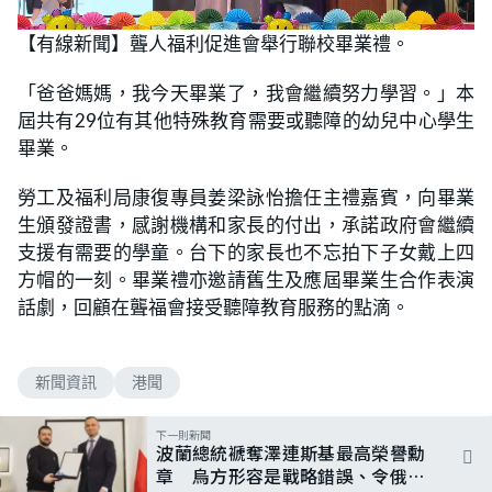
L
U
o
n
【有線新聞】聾人福利促進會舉行聯校畢業禮。
a
m
d
u
e
t
d
e
「爸爸媽媽，我今天畢業了，我會繼續努力學習。」本
:
5
屆共有29位有其他特殊教育需要或聽障的幼兒中心學生
2
.
畢業。
9
4
%
勞工及福利局康復專員姜梁詠怡擔任主禮嘉賓，向畢業
生頒發證書，感謝機構和家長的付出，承諾政府會繼續
支援有需要的學童。台下的家長也不忘拍下子女戴上四
方帽的一刻。畢業禮亦邀請舊生及應屆畢業生合作表演
話劇，回顧在聾福會接受聽障教育服務的點滴。
新聞資訊
港聞
下一則新聞
波蘭總統褫奪澤連斯基最高榮譽勳
章 烏方形容是戰略錯誤、令俄方