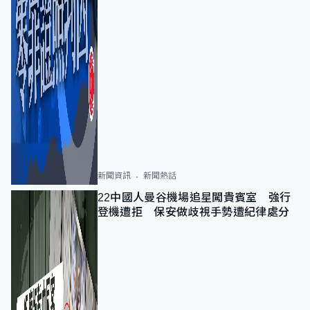
新聞資訊
新聞熱話
22中國人曼谷機場追星闖貴賓室 強行
登機遭拒 保安做歧視手勢遭紀律處分