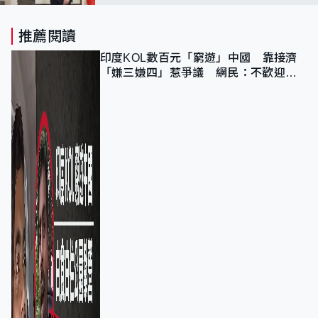
得益
推薦閱讀
印度KOL數百元「窮遊」中國 靠接濟
「嫌三嫌四」惹爭議 網民：不歡迎劣
質旅客