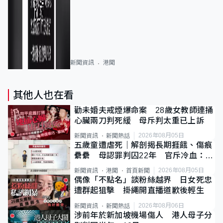
新聞資訊
港聞
其他人也在看
勸未婚夫戒煙爆命案 28歲女教師連捅
心臟兩刀判死緩 母斥判太重已上訴
2026年08月05日
新聞資訊
新聞熱話
五歲童遭虐死｜解剖揭長期捱餓、傷痕
纍纍 母認罪判囚22年 官斥冷血：同
類案最惡劣
2026年08月05日
新聞資訊
港聞
首頁新聞
偶像「不點名」談粉絲越界 日女死忠
遭群起狙擊 掛繩開直播道歉後輕生
2026年08月06日
新聞資訊
新聞熱話
涉前年於新加坡機場傷人 港人母子分