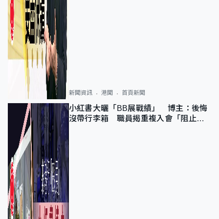
新聞資訊
港聞
首頁新聞
小紅書大曬「BB展戰績」 博主：後悔
沒帶行李箱 職員揭重複入會「阻止唔
到」