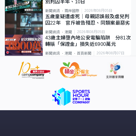
別判囚半年、10日
2026年08月05日
新聞資訊
兩岸國際
五歲童疑遭虐死｜母親認誤殺及虐兒判
囚22年 官斥被告殘忍、同類案最惡劣
2026年08月05日
新聞資訊
港聞
43歲主婦墮內地公安電騙陷阱 分81次
轉賬「保證金」損失近6900萬元
2026年08月07日
新聞資訊
港聞
首頁新聞