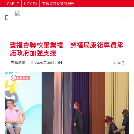
i-CABLE
HOY TV
有線寬頻及電訊服務
返回
聾福會聯校畢業禮 勞福局康復專員承
按輸入鍵開始搜尋
諾政府加強支援
有線新聞
2026年06月20日
分享