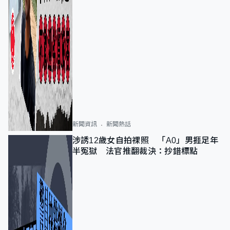
新聞資訊
新聞熱話
涉誘12歲女自拍祼照 「A0」男捱足年
半冤獄 法官推翻裁決：抄錯標點