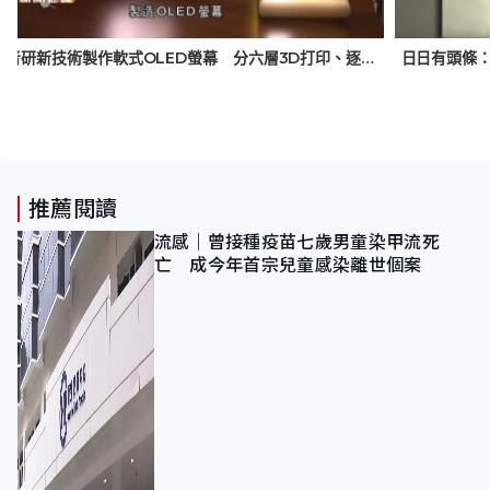
美學者研新技術製作軟式OLED螢幕 分六層3D打印、逐層完成 有望大幅降生產門檻
推薦閱讀
流感｜曾接種疫苗七歲男童染甲流死
亡 成今年首宗兒童感染離世個案