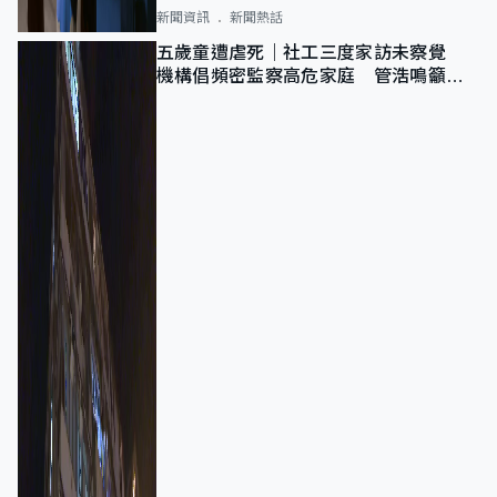
新聞資訊
新聞熱話
五歲童遭虐死｜社工三度家訪未察覺
機構倡頻密監察高危家庭 管浩鳴籲加
強跨部門協作