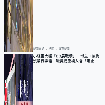
新聞資訊
港聞
首頁新聞
小紅書大曬「BB展戰績」 博主：後悔
沒帶行李箱 職員揭重複入會「阻止唔
到」