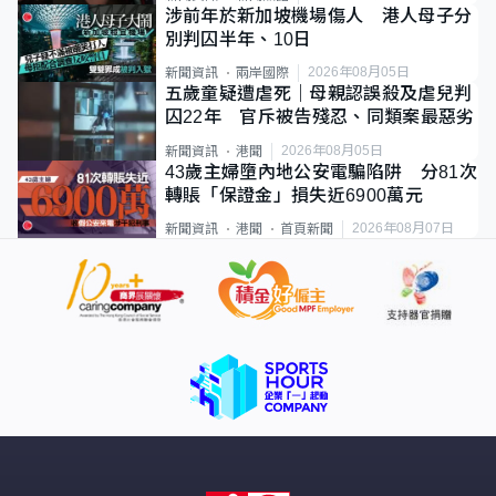
涉前年於新加坡機場傷人 港人母子分
別判囚半年、10日
2026年08月05日
新聞資訊
兩岸國際
五歲童疑遭虐死｜母親認誤殺及虐兒判
囚22年 官斥被告殘忍、同類案最惡劣
2026年08月05日
新聞資訊
港聞
43歲主婦墮內地公安電騙陷阱 分81次
轉賬「保證金」損失近6900萬元
2026年08月07日
新聞資訊
港聞
首頁新聞