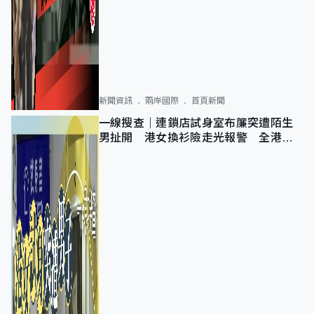
新聞資訊
兩岸國際
首頁新聞
一線搜查｜連鎖店試身室布簾突遭陌生
男扯開 港女換衫險走光報警 全港分
店急換實體門