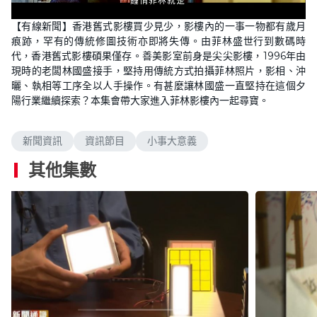
L
U
o
n
【有線新聞】香港舊式影樓買少見少，影樓內的一事一物都有歲月
a
m
d
u
痕跡，罕有的傳統修圖技術亦即將失傳。由菲林盛世行到數碼時
e
t
d
e
代，香港舊式影樓碩果僅存。善美影室前身是尖尖影樓，1996年由
:
8
現時的老闆林國盛接手，堅持用傳統方式拍攝菲林照片，影相、沖
.
曬、執相等工序全以人手操作。有甚麼讓林國盛一直堅持在這個夕
0
0
陽行業繼續探索？本集會帶大家進入菲林影樓內一起尋寶。
%
新聞資訊
資訊節目
小事大意義
其他集數