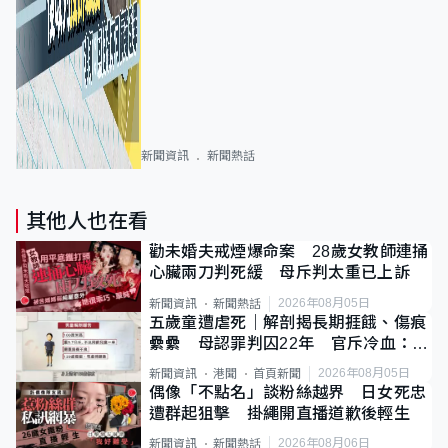
新聞資訊
新聞熱話
其他人也在看
勸未婚夫戒煙爆命案 28歲女教師連捅
心臟兩刀判死緩 母斥判太重已上訴
2026年08月05日
新聞資訊
新聞熱話
五歲童遭虐死｜解剖揭長期捱餓、傷痕
纍纍 母認罪判囚22年 官斥冷血：同
類案最惡劣
2026年08月05日
新聞資訊
港聞
首頁新聞
偶像「不點名」談粉絲越界 日女死忠
遭群起狙擊 掛繩開直播道歉後輕生
2026年08月06日
新聞資訊
新聞熱話