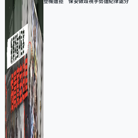
登機遭拒 保安做歧視手勢遭紀律處分