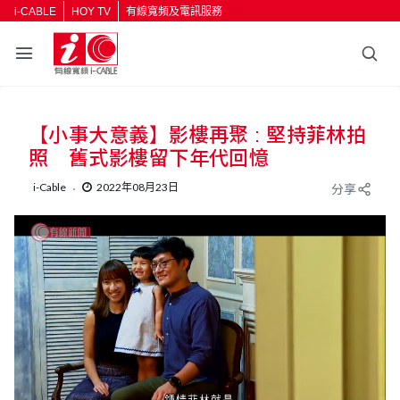
i-CABLE
HOY TV
有線寬頻及電訊服務
【小事大意義】影樓再聚 : 堅持菲林拍
照 舊式影樓留下年代回憶
i-Cable
2022年08月23日
分享