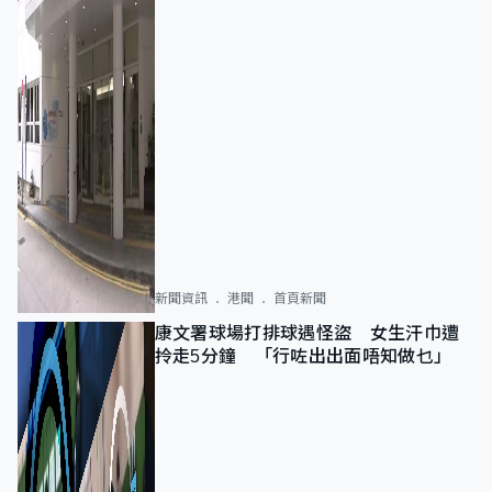
新聞資訊
港聞
首頁新聞
康文署球場打排球遇怪盜 女生汗巾遭
拎走5分鐘 「行咗出出面唔知做乜」