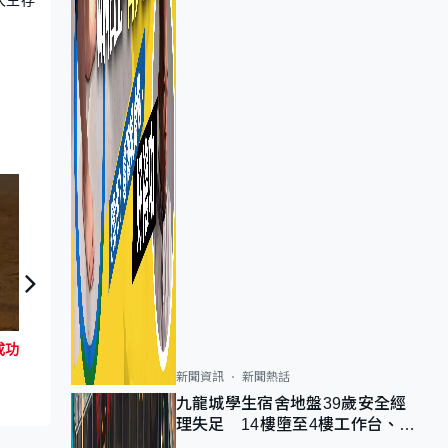
麻省理工研毅力號探測車 就地取材成功造氧 倘建「氧氣工廠」有望火星殖民
日日有頭條：07年教科書重印兼訂正較易獲批
新聞資訊
新聞熱話
九龍城學生宿舍地盤39歲安全經
理失足 14樓墮至4樓工作台、送
院不治