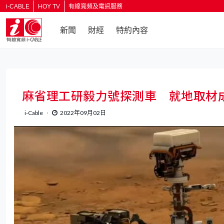
i-CABLE
HOY TV
有線寬頻及電訊服務
新聞
財經
特約內容
麻省理工研毅力號探測車 就地取材
i-Cable
2022年09月02日