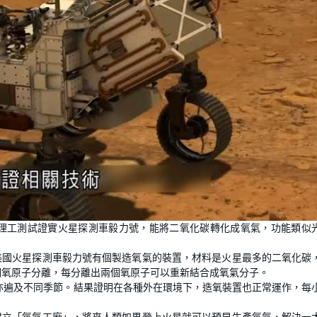
理工測試證實火星探測車毅力號，能將二氧化碳轉化成氧氣，功能類似
美國火星探測車毅力號有個製造氧氣的裝置，材料是火星最多的二氧化碳
個氧原子分離，每分離出兩個氧原子可以重新結合成氧氣分子。
亦遍及不同季節。結果證明在各種外在環境下，造氧裝置也正常運作，每
建立「氧氣工廠」，將來人類如果登上火星就可以預早生產氧氣，解決一