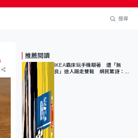
搜尋
推薦閱讀
民
IKEA霸床玩手機瞓著 遭「無
享
良」途人踢走雙鞋 網民驚訝：冇
著襪咁盡！？