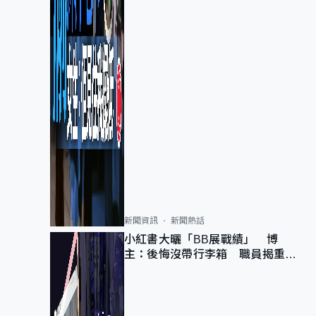
新聞資訊
新聞熱話
小紅書大曬「BB展戰績」 博
主：後悔沒帶行李箱 職員揭重複
入會「阻止唔到」