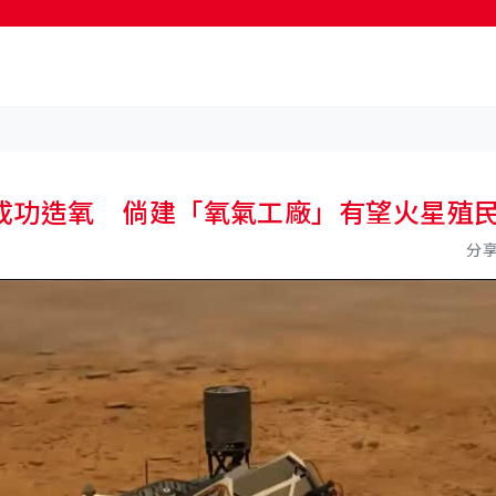
成功造氧 倘建「氧氣工廠」有望火星殖
分