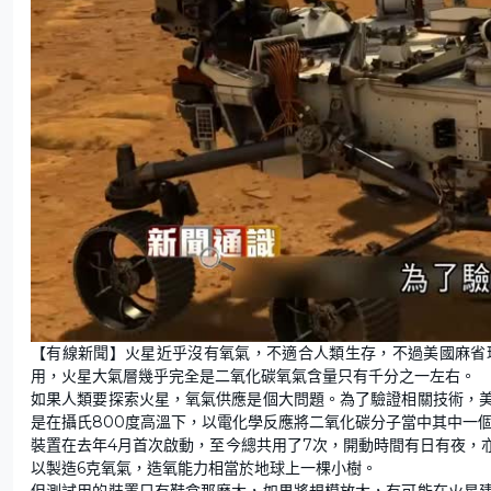
【有線新聞】火星近乎沒有氧氣，不適合人類生存，不過美國麻省
用，火星大氣層幾乎完全是二氧化碳氧氣含量只有千分之一左右。
如果人類要探索火星，氧氣供應是個大問題。為了驗證相關技術，
是在攝氏800度高溫下，以電化學反應將二氧化碳分子當中其中一
裝置在去年4月首次啟動，至今總共用了7次，開動時間有日有夜，
以製造6克氧氣，造氧能力相當於地球上一棵小樹。
但測試用的裝置只有鞋盒那麼大，如果將規模放大，有可能在火星