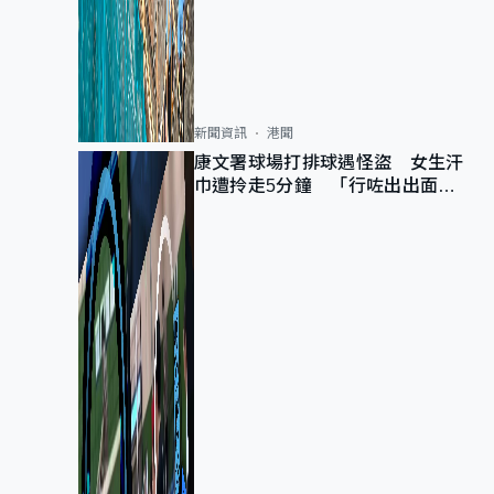
新聞資訊
港聞
康文署球場打排球遇怪盜 女生汗
巾遭拎走5分鐘 「行咗出出面唔
知做乜」