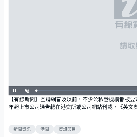
L
P
U
o
a
n
【有線新聞】互聯網普及以前，不少公私營機構都被要求
a
u
m
d
s
u
e
e
t
年起上市公司通告轉在港交所或公司網站刊載，《英文
d
e
:
0
.
0
0
%
新聞資訊
港聞
資訊節目