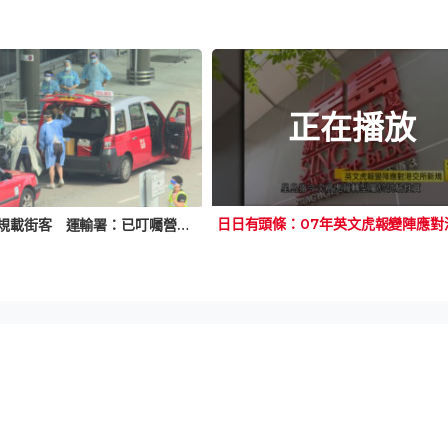
u
r
e
i
n
g
正在播放
T
i
m
e
檢疫的士違規載街客 運輸署：已叮囑營辦商不可再犯