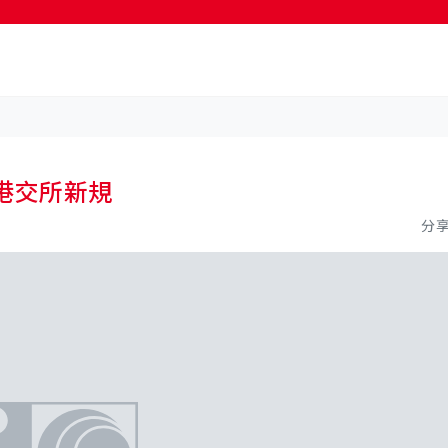
港交所新規
分