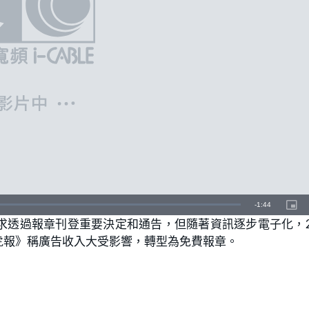
V
i
d
e
o
P
l
a
y
e
r
i
s
l
o
a
d
i
n
g
.
R
-
1:44
P
i
透過報章刊登重要決定和通告，但隨著資訊逐步電子化，2
c
e
t
u
虎報》稱廣告收入大受影響，轉型為免費報章。
r
m
e
-
i
a
n
-
P
i
i
c
t
n