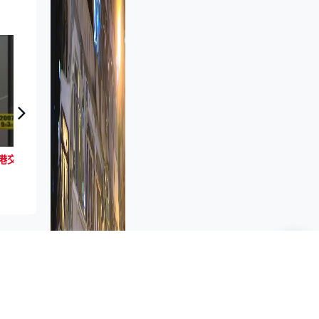
日日有頭條：07年英文虎報變陣應對港交所新規
麻省理工研毅力號探測車 就地取材成功造氧 倘建「氧氣工廠」有望火星殖民
新聞資訊
港聞
首頁新聞
內地主持人深度訪談名導路蘭成熱
話 掀中西意識形態鬥爭