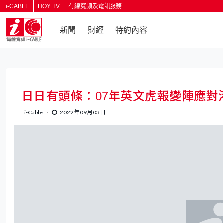
i-CABLE
HOY TV
有線寬頻及電訊服務
新聞
財經
特約內容
日日有頭條：07年英文虎報變陣應對
i-Cable
2022年09月03日