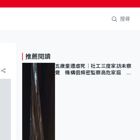
搜尋
推薦閱讀
五歲童遭虐死｜社工三度家訪未察
享
覺 機構倡頻密監察高危家庭 管
浩鳴籲加強跨部門協作