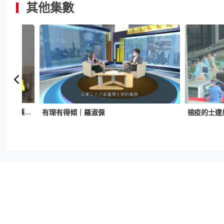
其他集數
日日有頭條：02年政府擬凍結病床及醫護人手數目
有理有得傾｜羅淑佩