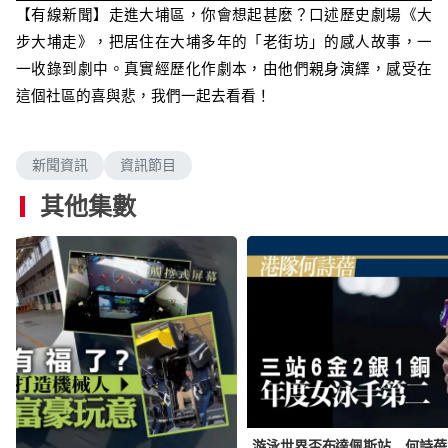
【有線新聞】
走進大埔區，你會想起甚麼？口述歷史劇場《大
y
步大埔走》，把居住在大埔多年的「老街坊」的感人故事，一
一收錄到劇中。真實經歷化作劇本，由他們親身演繹，感受在
V
這個社區的喜與悲，我們一起去看看！
i
新聞資訊
資訊節目
d
其他集數
e
o
游泳世界盃布達佩斯站 何詩蓓