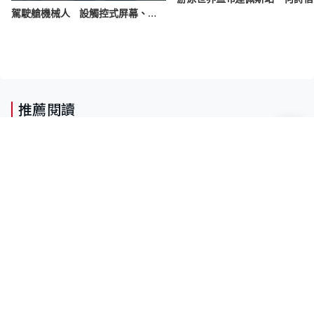
科幻迷美夢成真 日企製駕駛艙機械人 設觸控式屏幕、可變車輛模式
推薦閱讀
Fun Coffee騙局｜警接225宗報案涉款
9,400萬 拘6人包括董事股東 最高金
額一宗涉近千萬