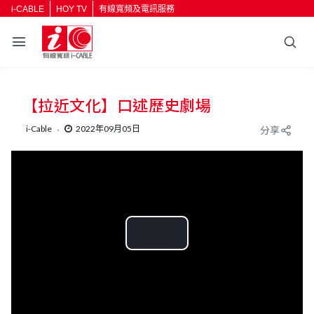
i-CABLE
HOY TV
有線寬頻及電訊服務
【拉近文化】口述歷史劇場
i-Cable
2022年09月05日
分享
P
l
a