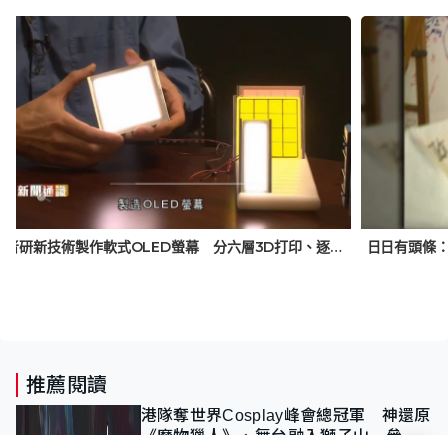
美學者研新技術製作軟式OLED螢幕 分六層3D打印、逐層完成 有望大幅降生產門檻
推薦閱讀
港隊奪世界Cosplay峰會總冠軍 神還原
《魔物獵人》、舞台融入獅子山 參賽