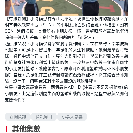
L
U
o
n
【有線新聞】小時候患有專注力不足，現職籃球教練的趙衍維，深
a
m
d
u
明有特殊教育需要（SEN）的小朋友所面對的困難，他指出，沒有
e
t
d
e
SEN 這個標籤，其實所有小朋友都一樣，希望照顧者幫助他們消
:
3
除和一般人的差異，令他們變回所謂的「正常人」。
.
趙衍維又說，小時候學寫字會將字變作鏡面，左右調轉，學業成績
0
1
也很差，可是小四留班那一年是他的人生轉捩點。他開始學習打籃
%
球，過程中讓他建立自信，專注力得到提升，學業也得到改善。趙
衍維投身社會後順利當上籃球教練，一次無意中教授一個患自閉症
的小朋友打籃球，讓他領會到，原來可以利用籃球幫助SEN小朋友
提升自我，於是他在工餘時間修讀遊戲治療課程，將其結合籃球知
識，設計了一個專為SEN小朋友而設的籃球課程。
今集小事大意義會看看，兩個患有ADHD (注意力不足及過動症) 的
小朋友，上完這個別開生面的籃球班後的改變。過程中教練又如何
支援他們？
新聞資訊
資訊節目
小事大意義
其他集數