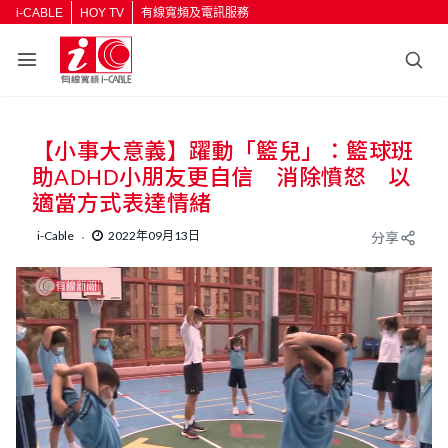
i-CABLE
HOY TV
有線寬頻及電訊服務
【小事大意義】躍動「籃兒」：籃球班
助ADHD小朋友更自信 消除憤怒 以
適當方式表達情緒
i-Cable
2022年09月13日
分享