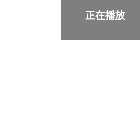
正在播放
英國研發表情生動機械人 可隨真人動作作反應 製造商盼建無威脅形象
日日有頭條：98年當局檢討綜援計劃運