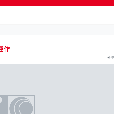
按輸入鍵開始搜尋
運作
分