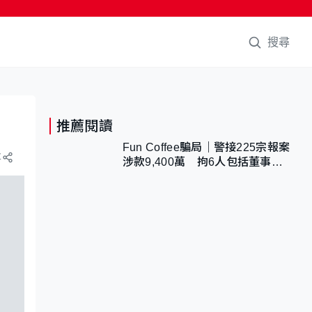
搜尋
推薦閱讀
Fun Coffee騙局｜警接225宗報案
享
涉款9,400萬 拘6人包括董事股
東 最高金額一宗涉近千萬