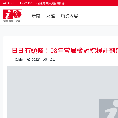
i-CABLE
HOY TV
有線寬頻及電訊服務
新聞
財經
特約內容
返回
日日有頭條：98年當局檢討綜援計劃
i-Cable
2022年10月12日