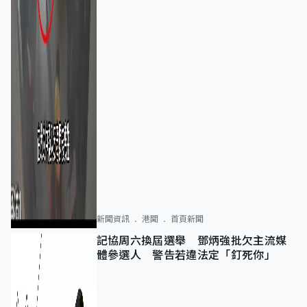
新聞資訊
港聞
首頁新聞
記協周六換屆選舉 鄧炳強批欠主流媒
體參選人 警告若違法定「釘死你」