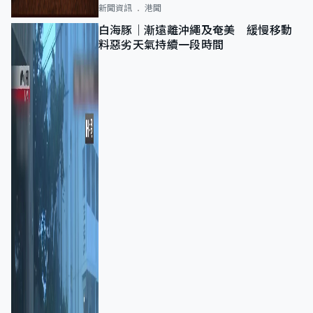
新聞資訊
港聞
白海豚｜漸遠離沖繩及奄美 緩慢移動
料惡劣天氣持續一段時間