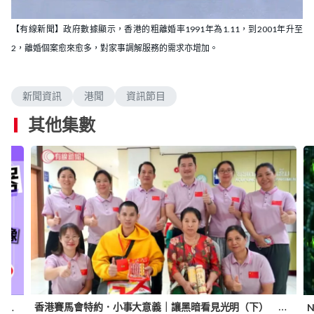
L
U
o
n
a
m
【有線新聞】政府數據顯示，香港的粗離婚率1991年為1.11，到2001年升至
d
u
e
t
2，離婚個案愈來愈多，對家事調解服務的需求亦增加。
d
e
:
3
3
.
0
新聞資訊
港聞
資訊節目
7
%
其他集數
香港賽馬會特約．小事大意義｜讓黑暗看見光明（下） 兩女生老撾送光明反思人道救援：不同生命的交織
麻省理工研超聲波掃描器 可佩戴內衣生成超聲波影像 可自行檢測乳癌