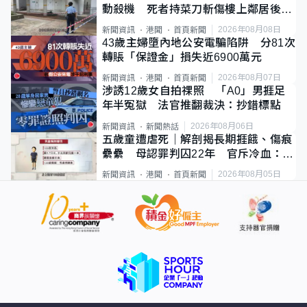
動殺機 死者持菜刀斬傷樓上鄰居後墮
斃
2026年08月08日
新聞資訊
港聞
首頁新聞
43歲主婦墮內地公安電騙陷阱 分81次
轉賬「保證金」損失近6900萬元
2026年08月07日
新聞資訊
港聞
首頁新聞
涉誘12歲女自拍祼照 「A0」男捱足
年半冤獄 法官推翻裁決：抄錯標點
2026年08月06日
新聞資訊
新聞熱話
五歲童遭虐死｜解剖揭長期捱餓、傷痕
纍纍 母認罪判囚22年 官斥冷血：同
類案最惡劣
2026年08月05日
新聞資訊
港聞
首頁新聞