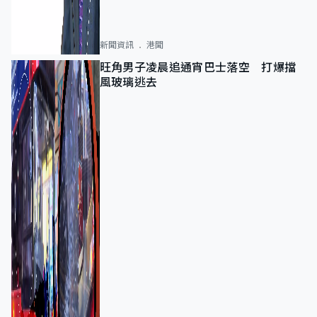
新聞資訊
港聞
旺角男子凌晨追通宵巴士落空 打爆擋
風玻璃逃去