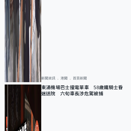
新聞資訊
港聞
首頁新聞
東涌機場巴士撞電單車 58歲鐵騎士昏
迷送院 六旬車長涉危駕被捕