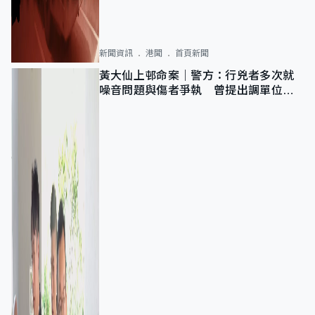
新聞資訊
港聞
首頁新聞
黃大仙上邨命案｜警方：行兇者多次就
噪音問題與傷者爭執 曾提出調單位已
獲批