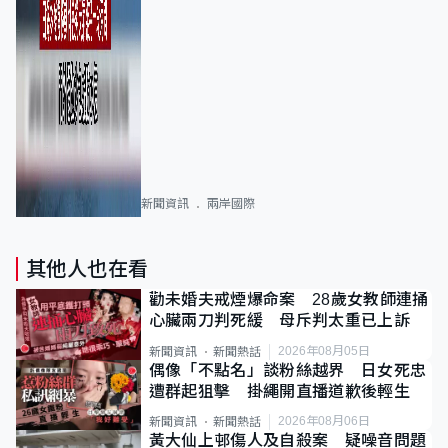
新聞資訊
兩岸國際
其他人也在看
勸未婚夫戒煙爆命案 28歲女教師連捅
心臟兩刀判死緩 母斥判太重已上訴
2026年08月05日
新聞資訊
新聞熱話
偶像「不點名」談粉絲越界 日女死忠
遭群起狙擊 掛繩開直播道歉後輕生
2026年08月06日
新聞資訊
新聞熱話
黃大仙上邨傷人及自殺案 疑噪音問題