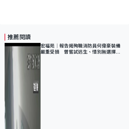
推薦閱讀
宏福苑｜報告揭殉職消防員何偉豪裝備
嚴重受損 曾嘗試逃生、惜別無選擇下
棄裝備墮樓