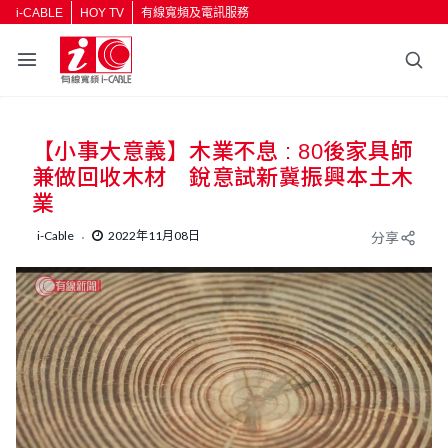
i-CABLE
HOY TV
有線寬頻及電訊服務
【小事大意義】木業不息 : 80後家具師
兼做回收木材 銳意試新冀振興本土木
業
i-Cable
2022年11月08日
分享