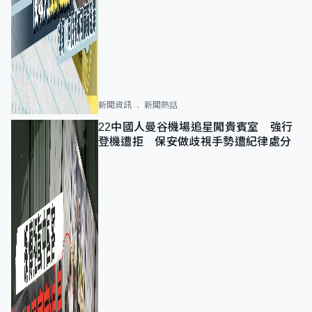
新聞資訊
新聞熱話
22中國人曼谷機場追星闖貴賓室 強行
登機遭拒 保安做歧視手勢遭紀律處分