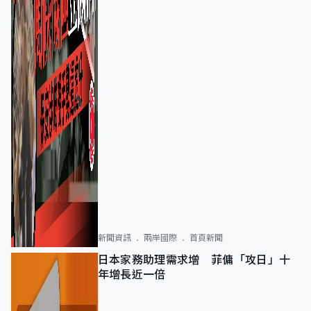
新聞資訊
兩岸國際
首頁新聞
日本家務助理需求增 菲傭「攻日」十
年增長近一倍