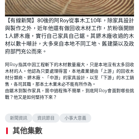
L
U
o
n
【有線新聞】80後的阿Roy從事木工10年，除家具設計
a
m
d
u
與製作之外，近年他還有做回收木材工作，於粉嶺開辦
e
t
d
e
:
1人鎅木廠，實行自己家具自己鋸。其鎅木廠收過的木
4
.
材以數十噸計，大多來自本地不同工地、舊建築以及政
9
3
府部門充公而來。
%
阿Roy指其中因工程斬下的木材數量龐大，只是本地沒有太多回收
木材的人。他認為只要處理得當，本地產業鏈由「上游」的回收木
材分類商、鎅木廠、「中游」的家具設計，以至「下游」的木工銷
售，各司其職，那本土木業未必不能有所作為。
由鋸木到製作家具，箇中過程殊不簡單，到底阿Roy會面對哪些挑
戰？他又是如何堅持下來？
新聞資訊
資訊節目
小事大意義
其他集數