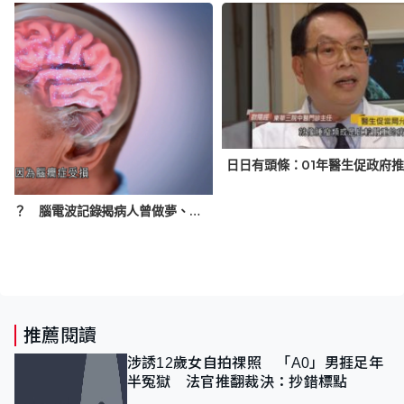
日日有頭條：01年醫生促政府
瀕死前現「人生走馬燈」？ 腦電波記錄揭病人曾做夢、冥想及回憶 或助證科學定論
推薦閱讀
涉誘12歲女自拍祼照 「A0」男捱足年
半冤獄 法官推翻裁決：抄錯標點