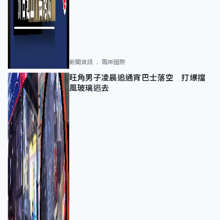
新聞資訊
兩岸國際
旺角男子凌晨追通宵巴士落空 打爆擋
風玻璃逃去