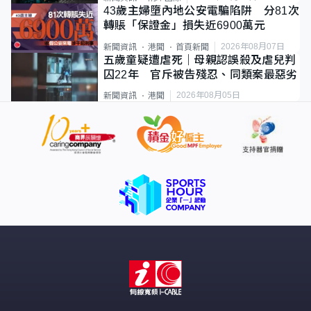
43歲主婦墮內地公安電騙陷阱 分81次
轉賬「保證金」損失近6900萬元
2026年08月07日
新聞資訊
港聞
首頁新聞
五歲童疑遭虐死｜母親認誤殺及虐兒判
囚22年 官斥被告殘忍、同類案最惡劣
2026年08月05日
新聞資訊
港聞