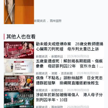
新聞資訊
兩岸國際
其他人也在看
勸未婚夫戒煙爆命案 28歲女教師連捅
心臟兩刀判死緩 母斥判太重已上訴
2026年08月05日
新聞資訊
新聞熱話
五歲童遭虐死｜解剖揭長期捱餓、傷痕
纍纍 母認罪判囚22年 官斥冷血：同
類案最惡劣
2026年08月05日
新聞資訊
港聞
首頁新聞
偶像「不點名」談粉絲越界 日女死忠
遭群起狙擊 掛繩開直播道歉後輕生
2026年08月06日
新聞資訊
新聞熱話
涉前年於新加坡機場傷人 港人母子分
別判囚半年、10日
2026年08月05日
新聞資訊
兩岸國際