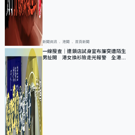
新聞資訊
港聞
首頁新聞
一線搜查｜連鎖店試身室布簾突遭陌生
男扯開 港女換衫險走光報警 全港分
店急換實體門