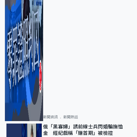
新聞資訊
新聞熱話
俄「黑寡婦」誘前線士兵閃婚騙撫恤
金 經紀戲稱「賺首期」被檢控