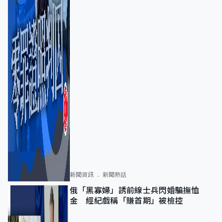
新聞資訊
新聞熱話
俄「黑寡婦」誘前線士兵閃婚騙撫恤
金 經紀戲稱「賺首期」被檢控