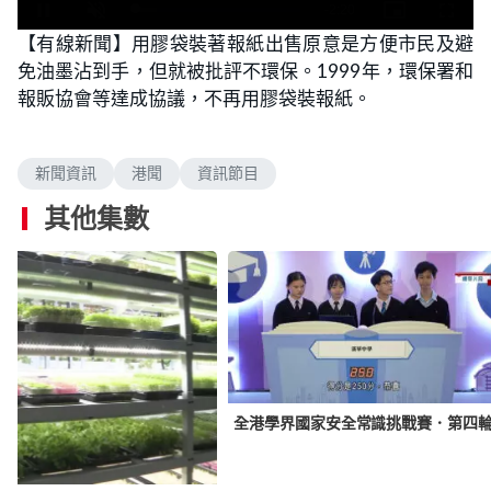
L
U
o
n
【有線新聞】用膠袋裝著報紙出售原意是方便市民及避
a
m
d
u
免油墨沾到手，但就被批評不環保。1999年，環保署和
e
t
d
e
:
報販協會等達成協議，不再用膠袋裝報紙。
1
4
.
0
4
新聞資訊
港聞
資訊節目
%
其他集數
全港學界國家安全常識挑戰賽．第四