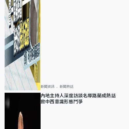
新聞資訊
新聞熱話
內地主持人深度訪談名導路蘭成熱話
掀中西意識形態鬥爭