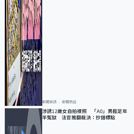
新聞資訊
新聞熱話
涉誘12歲女自拍祼照 「A0」男捱足年
半冤獄 法官推翻裁決：抄錯標點