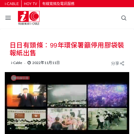
i-CABLE
HOY TV
有線寬頻及電訊服務
日日有頭條︰99年環保署籲停用膠袋裝
報紙出售
i-Cable
2022年11月11日
分享