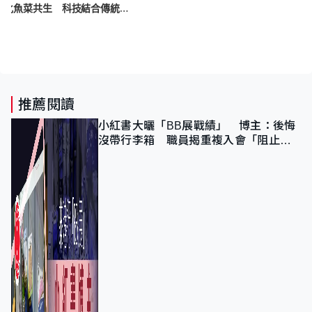
智創未來｜受山竹啟發研自動化魚菜共生 科技結合傳統耕種 「一分價錢十倍功能」
推薦閱讀
小紅書大曬「BB展戰績」 博主：後悔
沒帶行李箱 職員揭重複入會「阻止唔
到」