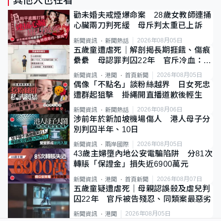
其他人也在看
勸未婚夫戒煙爆命案 28歲女教師連捅
心臟兩刀判死緩 母斥判太重已上訴
2026年08月05日
新聞資訊
新聞熱話
五歲童遭虐死｜解剖揭長期捱餓、傷痕
纍纍 母認罪判囚22年 官斥冷血：同
類案最惡劣
2026年08月05日
新聞資訊
港聞
首頁新聞
偶像「不點名」談粉絲越界 日女死忠
遭群起狙擊 掛繩開直播道歉後輕生
2026年08月06日
新聞資訊
新聞熱話
涉前年於新加坡機場傷人 港人母子分
別判囚半年、10日
2026年08月05日
新聞資訊
兩岸國際
43歲主婦墮內地公安電騙陷阱 分81次
轉賬「保證金」損失近6900萬元
2026年08月07日
新聞資訊
港聞
首頁新聞
五歲童疑遭虐死｜母親認誤殺及虐兒判
囚22年 官斥被告殘忍、同類案最惡劣
2026年08月05日
新聞資訊
港聞