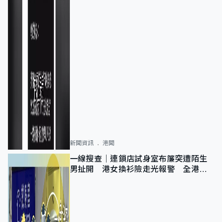
新聞資訊
港聞
一線搜查｜連鎖店試身室布簾突遭陌生
男扯開 港女換衫險走光報警 全港分
店急換實體門