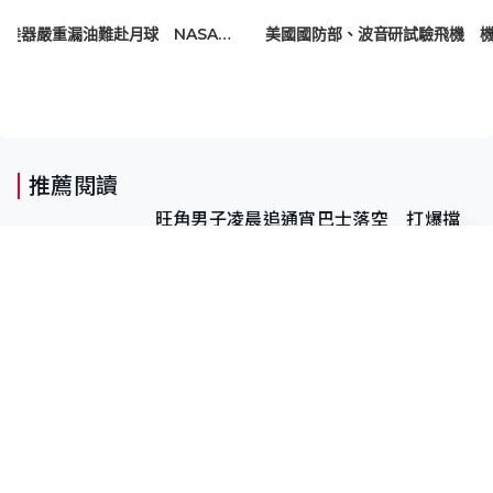
美國兩探月任務受阻 著陸器嚴重漏油難赴月球 NASA為改善設備將計劃延期
推薦閱讀
旺角男子凌晨追通宵巴士落空 打爆擋
風玻璃逃去