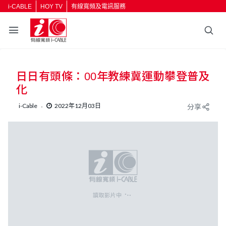
i-CABLE
HOY TV
有線寬頻及電訊服務
返回
日日有頭條：00年教練冀運動攀登普及
按輸入鍵開始搜尋
化
i-Cable
2022年12月03日
分享