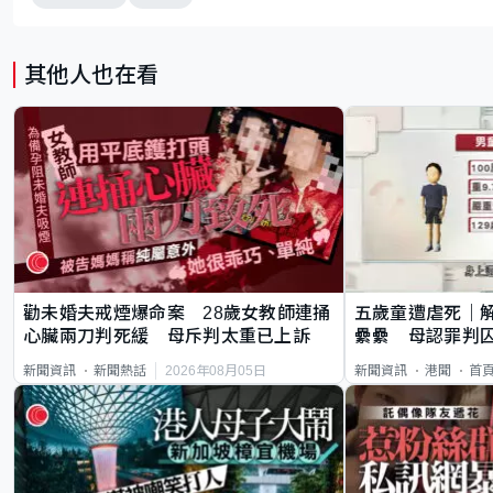
其他人也在看
勸未婚夫戒煙爆命案 28歲女教師連捅
五歲童遭虐死｜
心臟兩刀判死緩 母斥判太重已上訴
纍纍 母認罪判囚
類案最惡劣
2026年08月05日
新聞資訊
新聞熱話
新聞資訊
港聞
首