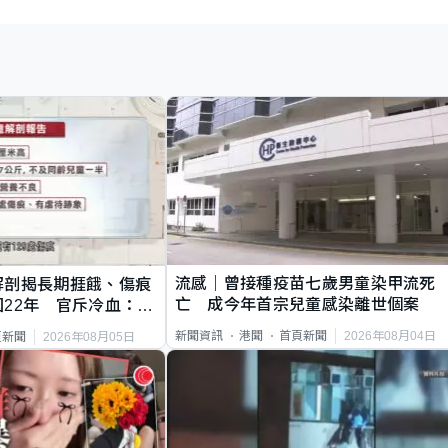
流感｜曾接種疫苗七歲男童染甲流死
解剖揭長期捱餓、傷痕
亡 成今年首宗兒童感染離世個案
22年 官斥冷血：同
2026年08月04日
新聞資訊
港聞
首頁新聞
2026年08月05日
頁新聞