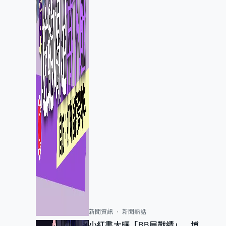
新聞資訊
新聞熱話
小紅書大曬「BB展戰績」 博