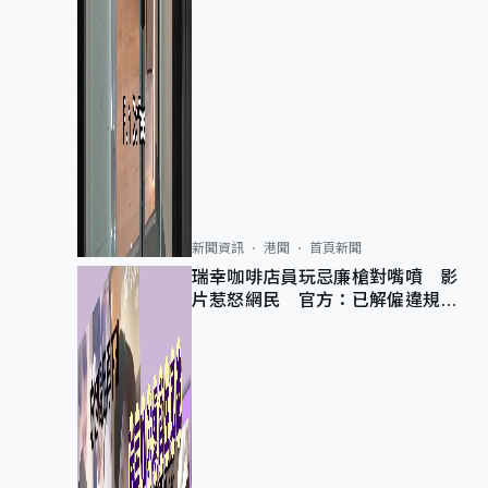
新聞資訊
港聞
首頁新聞
瑞幸咖啡店員玩忌廉槍對嘴噴 影
片惹怒網民 官方：已解僱違規員
工