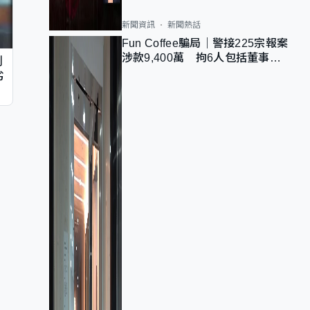
新聞資訊
新聞熱話
Fun Coffee騙局｜警接225宗報案
涉款9,400萬 拘6人包括董事股
判
東 最高金額一宗涉近千萬
劣