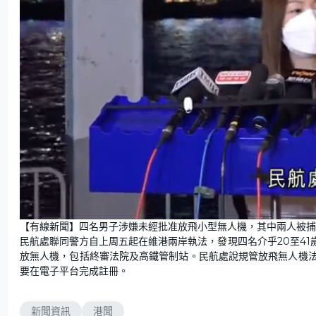
U
n
【有線新聞】四名男子涉嫌未經批准放飛小型無人機，其中兩人被捕
m
u
民航處聯同警方自上周五起在維港兩岸執法，發現四名介乎20至4
t
e
放無人機，包括終審法院及高鐵管制站。民航處說規管放飛無人機法例
要在電子平台完成註冊。
新聞資訊
港聞