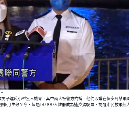
L
o
。
a
d
1歲男子違反小型無人機令，其中兩人被警方拘捕。他們涉嫌在保安局禁飛
e
d
:
6月生效至今，超過18,000人註冊成為遙控駕駛員，提醒市民放飛無
1
0
0
.
0
0
%