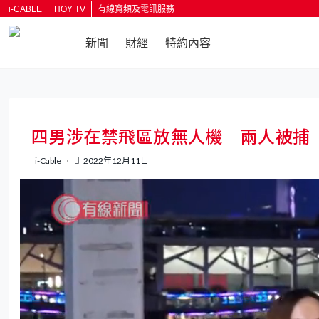
i-CABLE
HOY TV
有線寬頻及電訊服務
新聞
財經
特約內容
返回
四男涉在禁飛區放無人機 兩人被捕
i-Cable
2022年12月11日