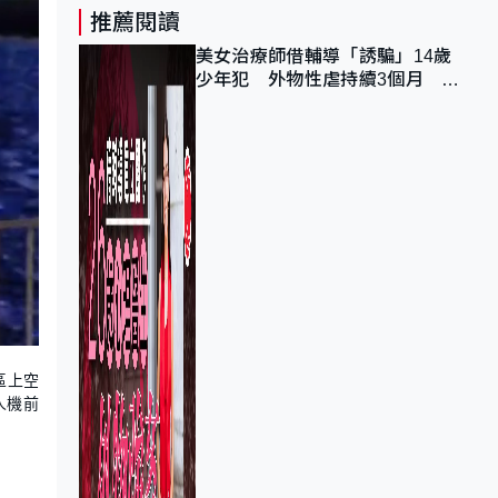
推薦閱讀
美女治療師借輔導「誘騙」14歲
少年犯 外物性虐持續3個月 受
害者母：要保護其他人
區上空
人機前