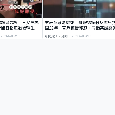
談粉絲越界 日女死忠
五歲童疑遭虐死｜母親認誤殺及虐兒
繩開直播道歉後輕生
囚22年 官斥被告殘忍、同類案最惡
2026年08月06日
2026年08月05日
新聞資訊
港聞