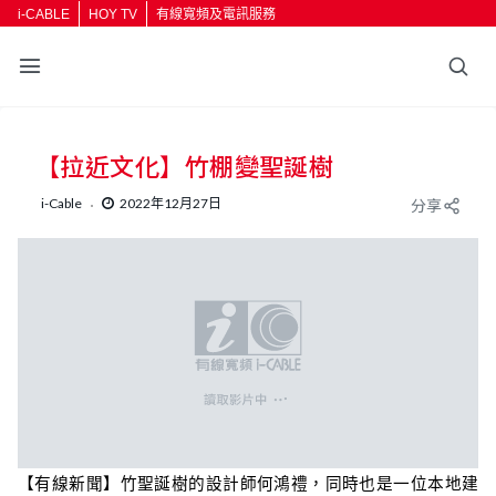
i-CABLE
HOY TV
有線寬頻及電訊服務
返回
【拉近文化】竹棚變聖誕樹
按輸入鍵開始搜尋
i-Cable
2022年12月27日
分享
【有線新聞】
竹
聖誕樹的設計師何鴻禮，同時也是一位本地建