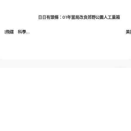
日日有頭條：01年當局改良郊野公園人工巢箱
加州千米深海現新品種 最大環冠水母外形如飛碟 科學家15年僅遇10次
推薦閱讀
康文署球場打排球遇怪盜 女生汗巾遭
拎走5分鐘 「行咗出出面唔知做乜」