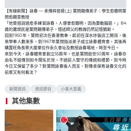
【有線新聞】詠春 — 承傳與發揚(上) 葉問親傳弟子：學生愈聰明葉
問愈願意教授
「他曾經說過愈多練習詠春，人便會愈聰明，因為要動腦筋，」84
歲的蕭煜民是葉問親傳弟子，憶述師父的教誨仍然記憶猶新。
回到1950年，葉問初次在香港教拳，起初在深水埗飯店工開班，後
來學拳人數漸多，到1967年葉問指派弟子成立詠春體育會，其後再
購置旺角長寧大廈單位作永久會址及教授詠春場地，時至今日。
來到今天，詠春體育會創立55周年，也是葉問逝世50周年，詠春亦
由名不經傳到如今聞名於世，不過前人堅守的傳統和禮節，到今時
今日又保留了多少？對葉問詠春後人而言，對傳承保育詠春文化的
前景又有何看法？
新聞資訊
資訊節目
小事大意義
其他集數