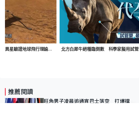
火星直升機「機智號」完成使命 異星驗證地球飛行理論 飛行72次超額完成
推薦閱讀
旺角男子凌晨追通宵巴士落空 打爆擋
風玻璃逃去