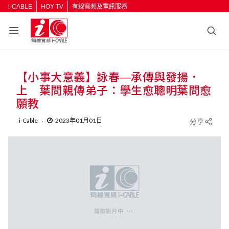
i-CABLE
HOY TV
有線寬頻及電訊服務
返回
【小事大意義】詠春—承傳與發揚．
按輸入鍵開始搜尋
上 葉問親傳弟子：學生愈聰明葉問愈
願教
i-Cable
2023年01月01日
分享