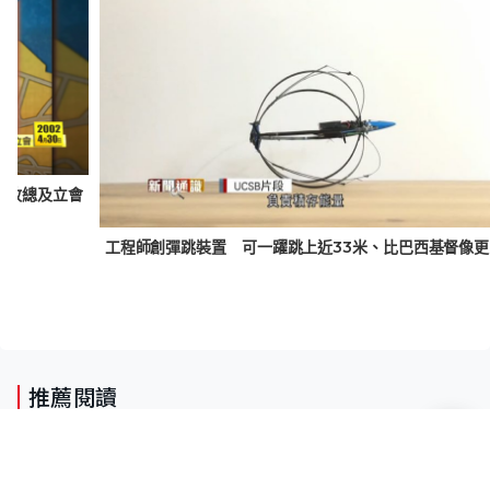
新政總及立會
工程
推薦閱讀
九龍城學生宿舍地盤39歲安全經理失
足 14樓墮至4樓工作台、送院不治