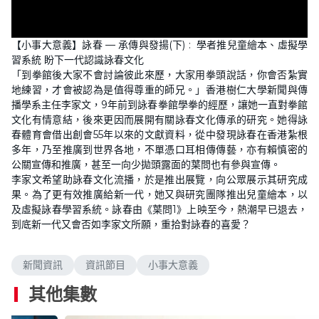
【小事大意義】詠春 — 承傳與發揚(下) : 學者推兒童繪本、虛擬學
習系統 盼下一代認識詠春文化
「到拳館後大家不會討論彼此來歷，大家用拳頭說話，你會否紮實
地練習，才會被認為是值得尊重的師兄。」香港樹仁大學新聞與傳
播學系主任李家文，9年前到詠春拳館學拳的經歷，讓她一直對拳館
文化有情意結，後來更因而展開有關詠春文化傳承的研究。她得詠
春體育會借出創會55年以來的文獻資料，從中發現詠春在香港紮根
多年，乃至推廣到世界各地，不單憑口耳相傳傳藝，亦有賴慎密的
公關宣傳和推廣，甚至一向少拋頭露面的葉問也有參與宣傳。
李家文希望助詠春文化流播，於是推出展覽，向公眾展示其研究成
果。為了更有效推廣給新一代，她又與研究團隊推出兒童繪本，以
及虛擬詠春學習系統。詠春由《葉問1》上映至今，熱潮早已退去，
到底新一代又會否如李家文所願，重拾對詠春的喜愛？
新聞資訊
資訊節目
小事大意義
其他集數