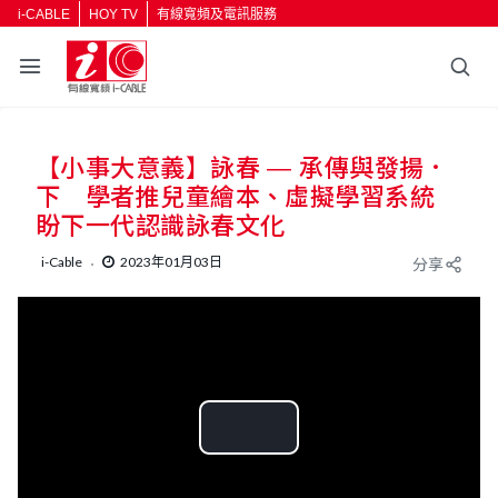
i-CABLE
HOY TV
有線寬頻及電訊服務
【小事大意義】詠春 — 承傳與發揚．
下 學者推兒童繪本、虛擬學習系統
盼下一代認識詠春文化
i-Cable
2023年01月03日
分享