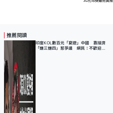
推薦閱讀
印度KOL數百元「窮遊」中國 靠接濟
「嫌三嫌四」惹爭議 網民：不歡迎劣
質旅客