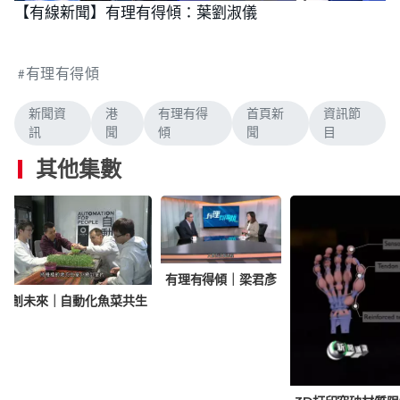
n
【有線新聞】有理有得傾：葉劉淑儀
a
m
d
u
e
t
d
e
:
3
有理有得傾
.
7
5
%
新聞資
港
有理有得
首頁新
資訊節
訊
聞
傾
聞
目
其他集數
有理有得傾｜梁君彥
智創未來｜自動化魚菜共生