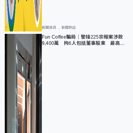
新聞資訊
新聞熱話
Fun Coffee騙局｜警接225宗報案涉款
9,400萬 拘6人包括董事股東 最高金
額一宗涉近千萬