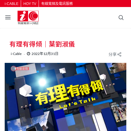
i-CABLE
HOY TV
有線寬頻及電訊服務
有理有得傾｜葉劉淑儀
i-Cable
2022年12月31日
分享
L
U
o