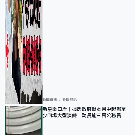
新聞資訊
新聞熱話
新皇崗口岸｜據悉政府擬本月中起辦至
少四場大型演練 動員逾三萬公務員人
次測試