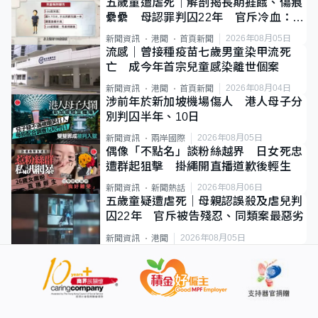
五歲童遭虐死｜解剖揭長期捱餓、傷痕
纍纍 母認罪判囚22年 官斥冷血：同
類案最惡劣
2026年08月05日
新聞資訊
港聞
首頁新聞
流感｜曾接種疫苗七歲男童染甲流死
亡 成今年首宗兒童感染離世個案
2026年08月04日
新聞資訊
港聞
首頁新聞
涉前年於新加坡機場傷人 港人母子分
別判囚半年、10日
2026年08月05日
新聞資訊
兩岸國際
偶像「不點名」談粉絲越界 日女死忠
遭群起狙擊 掛繩開直播道歉後輕生
2026年08月06日
新聞資訊
新聞熱話
五歲童疑遭虐死｜母親認誤殺及虐兒判
囚22年 官斥被告殘忍、同類案最惡劣
2026年08月05日
新聞資訊
港聞