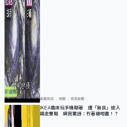
新聞資訊
港聞
首頁新聞
IKEA霸床玩手機瞓著 遭「無良」途人
踢走雙鞋 網民驚訝：冇著襪咁盡！？