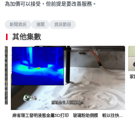
a
n
i
u
【有線新聞】1996年，中巴及城巴申請加價，有市民認
a
u
m
c
l
e
d
s
u
t
l
為加價可以接受，但前提是要改善服務。
e
e
t
u
s
d
e
r
c
m
:
e
r
0
-
e
%
i
e
a
n
n
新聞資訊
港聞
資訊節目
-
P
i
i
其他集數
c
t
n
u
r
e
i
n
g
家
T
i
m
小事大意義｜憶舊石硤尾：91歲琼姐回憶石硤尾發展進程 與義工學生變電站揮畫筆記錄文化特色
麻省理工發明液態金屬3D打印 玻璃粉助倒模 較以往快10倍
e