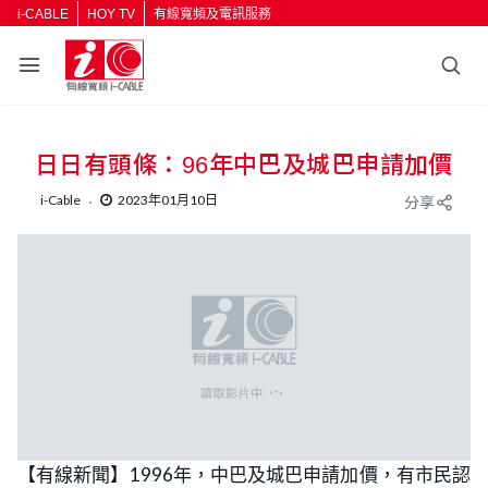
i-CABLE
HOY TV
有線寬頻及電訊服務
日日有頭條：96年中巴及城巴申請加價
i-Cable
2023年01月10日
分享
R
-
0:00
L
P
U
P
F
o