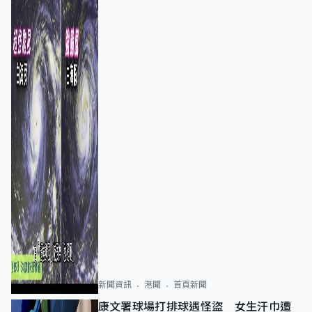
新聞資訊
港聞
首頁新聞
康文署球場打排球遇怪盜 女生汗巾遭