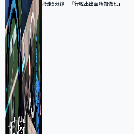
拎走5分鐘 「行咗出出面唔知做乜」