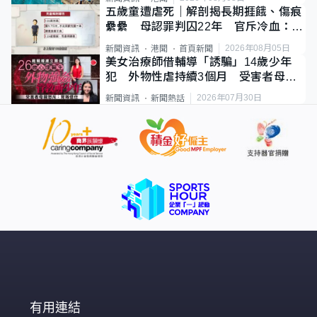
五歲童遭虐死｜解剖揭長期捱餓、傷痕
纍纍 母認罪判囚22年 官斥冷血：同
類案最惡劣
2026年08月05日
新聞資訊
港聞
首頁新聞
美女治療師借輔導「誘騙」14歲少年
犯 外物性虐持續3個月 受害者母：
要保護其他人
2026年07月30日
新聞資訊
新聞熱話
有用連結