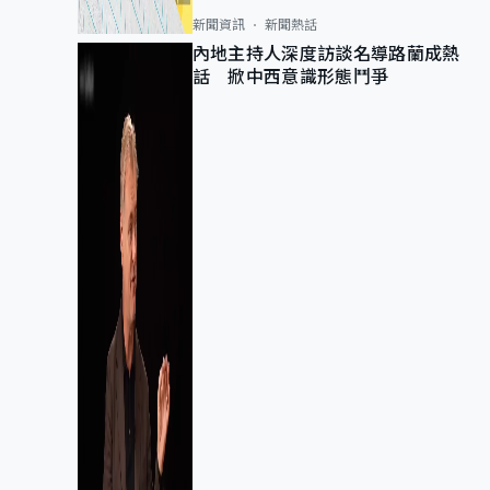
新聞資訊
新聞熱話
內地主持人深度訪談名導路蘭成熱
話 掀中西意識形態鬥爭