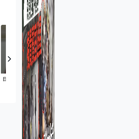
日日有頭條：02年政府擬檢討打字員人數
有理有得傾｜孫玉菡