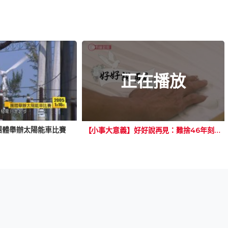
正在播放
團體舉辦太陽能車比賽
【小事大意義】好好說再見：難捨46年刻骨銘心夫妻情 善別服務以愛告別至親