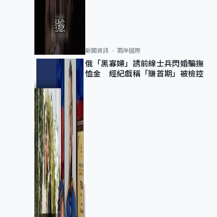
新聞資訊
兩岸國際
俄「黑寡婦」誘前線士兵閃婚騙撫
恤金 經紀戲稱「賺首期」被檢控