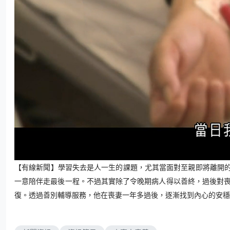
L
U
o
n
a
m
【有線新聞】學習失去是人一生的課題，尤其當面對至親即將離開
d
u
e
t
d
一意陪伴走最後一程。不過其實除了令晚期病人得以善終，過後對喪
e
:
3
復。透過善別輔導服務，他在喪妻一年多過後，逐漸找到內心的安
.
2
7
%