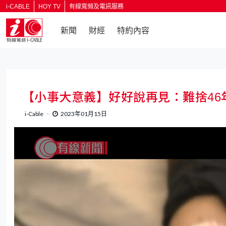
i-CABLE
HOY TV
有線寬頻及電訊服務
新聞
財經
特約內容
【小事大意義】好好說再見：難捨4
i-Cable
2023年01月15日