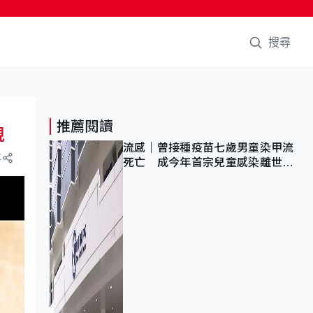
搜尋
推薦閱讀
親
流感｜曾接種疫苗七歲男童染甲流
享
死亡 成今年首宗兒童感染離世個
案