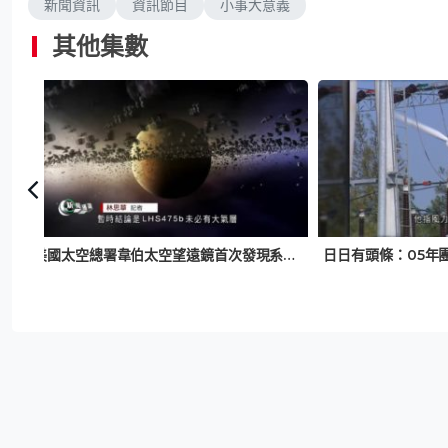
新聞資訊
資訊節目
小事大意義
其他集數
美國太空總署韋伯太空望遠鏡首次發現系外行星 大小與地球相若溫度更高
日日有頭條：05年