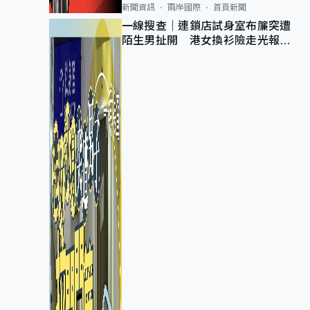
新聞資訊
兩岸國際
首頁新聞
一線搜查｜連鎖店試身室布簾突遭
陌生男扯開 港女換衫險走光報
警 全港分店急換實體門