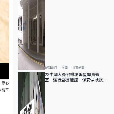
新聞資訊
港聞
首頁新聞
22中國人曼谷機場追星闖貴賓
室 強行登機遭拒 保安做歧視手
，專心
勢遭紀律處分
未能平