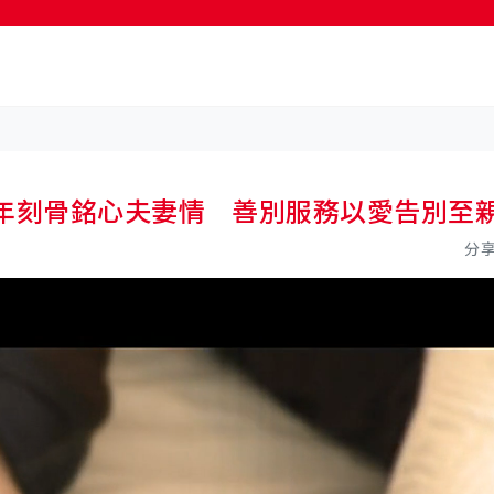
6年刻骨銘心夫妻情 善別服務以愛告別至
分