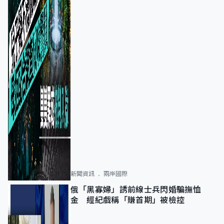
新聞資訊
兩岸國際
俄「黑寡婦」誘前線士兵閃婚騙撫恤
金 經紀戲稱「賺首期」被檢控