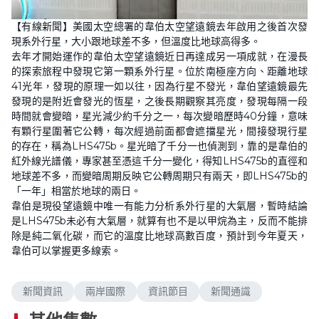
L
U
o
n
【有線新聞】美國太空總署的韋伯太空望遠鏡去年啟用之後首次發
a
m
d
u
現系外行星，大小跟地球差不多，但溫度比地球高得多。
e
t
d
e
去年才開始運作的韋伯太空望遠鏡近日再達成另一項成就，在漫長
:
8
的探索旅程中發現它第一顆系外行星。位於南極座方向、距離地球
.
41光年，發現的原理一如以往，因為行星不發光，韋伯望遠鏡最先
5
7
發現的是附近會發光的恆星，之後長期觀察其亮度，發現每隔一段
%
時間就會變暗，星光減少約千分之一，每次變暗歷時40分鐘，意味
有顆行星圍著它公轉，每次經過前面都會遮擋星光，間接發現行星
的存在，稱為LHS475b。星光暗了千分一也偵測到，靠的是韋伯的
紅外線光譜儀，專家甚至憑這千分一變化，得知LHS475b的直徑和
地球差不多，而變暗周期反映它公轉周期只有兩天，即LHS475b的
「一年」相當於地球的兩日。
韋伯是現役望遠鏡中唯一有能力分析系外行星的大氣層，暫時結論
是LHS475b未必有大氣層，就算有也不是以甲烷為主，反而不能排
除是純二氧化碳，而它的溫度比地球高數百度，預計到今年夏天，
韋伯可以掌握更多線索。
新聞資訊
兩岸國際
資訊節目
新聞通識