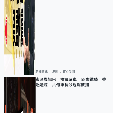
新聞資訊
港聞
首頁新聞
東涌機場巴士撞電單車 58歲鐵騎士昏
迷送院 六旬車長涉危駕被捕