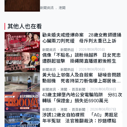
新聞資訊
港聞
其他人也在看
勸未婚夫戒煙爆命案 28歲女教師連捅
心臟兩刀判死緩 母斥判太重已上訴
2026年08月05日
新聞資訊
新聞熱話
偶像「不點名」談粉絲越界 日女死忠
遭群起狙擊 掛繩開直播道歉後輕生
2026年08月06日
新聞資訊
新聞熱話
黃大仙上邨傷人及自殺案 疑噪音問題
動殺機 死者持菜刀斬傷樓上鄰居後墮
斃
2026年08月08日
新聞資訊
港聞
首頁新聞
43歲主婦墮內地公安電騙陷阱 分81次
轉賬「保證金」損失近6900萬元
2026年08月07日
新聞資訊
港聞
首頁新聞
涉誘12歲女自拍祼照 「A0」男捱足
年半冤獄 法官推翻裁決：抄錯標點