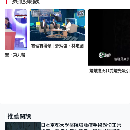
其他集數
有理有得傾｜鄧炳強、林定國
挑戰賽．第九輪
燈蛾撲火非受燈光吸
推薦閱讀
日本京都大學醫院腦腫瘤手術誤切正常