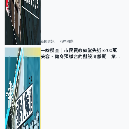
新聞資訊
兩岸國際
一線搜查｜市民買教練堂失近$200萬
美容、健身預繳合約擬設冷靜期 業界
憂退款計法對商戶不公