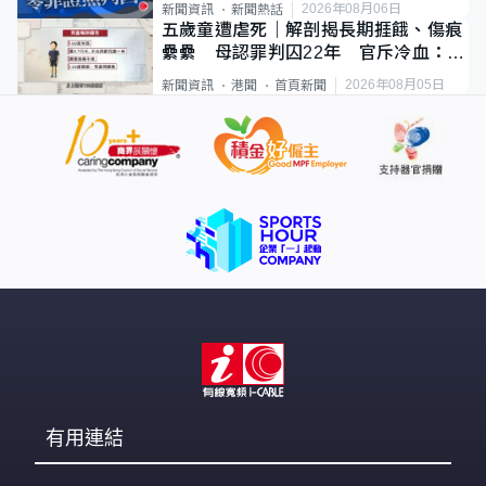
2026年08月06日
新聞資訊
新聞熱話
五歲童遭虐死｜解剖揭長期捱餓、傷痕
纍纍 母認罪判囚22年 官斥冷血：同
類案最惡劣
2026年08月05日
新聞資訊
港聞
首頁新聞
有用連結