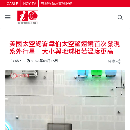
i-CABLE
HOY TV
有線寬頻及電訊服務
美國太空總署韋伯太空望遠鏡首次發現
系外行星 大小與地球相若溫度更高
i-Cable
2023年01月16日
分享