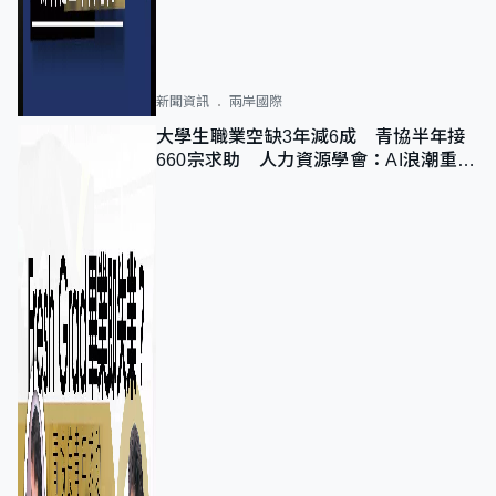
新聞資訊
兩岸國際
大學生職業空缺3年減6成 青協半年接
660宗求助 人力資源學會：AI浪潮重整
職位需求