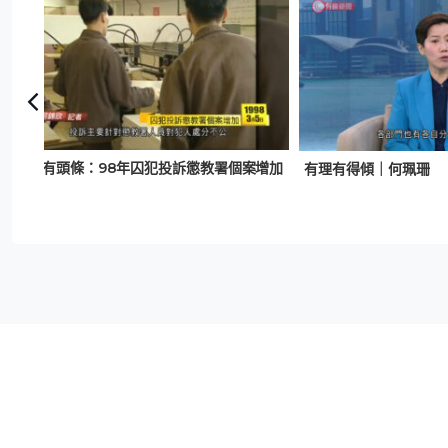
日日有頭條：98年囚犯投訴懲教署個案增加
有理有得傾｜何珮珊