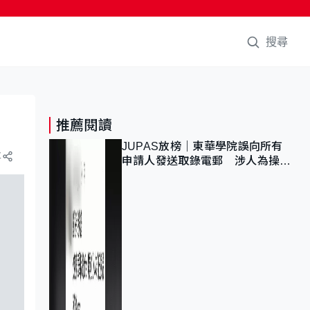
搜尋
推薦閱讀
JUPAS放榜｜東華學院誤向所有
享
申請人發送取錄電郵 涉人為操作
疏忽、影響11,139人