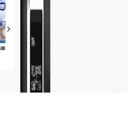
美國學者發明鯊魚分娩追蹤器 助及早發現保護育兒海域
新聞資訊
港聞
Fun Coffee騙局｜警接225宗報案
涉款9,400萬 拘6人包括董事股
東 最高金額一宗涉近千萬