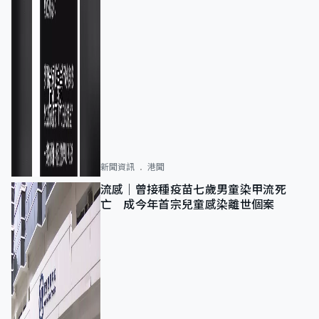
新聞資訊
港聞
流感｜曾接種疫苗七歲男童染甲流死
亡 成今年首宗兒童感染離世個案