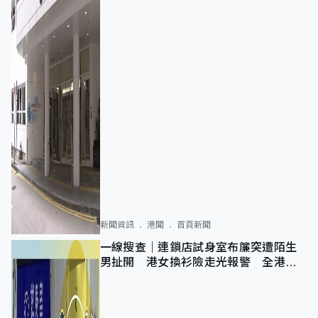
新聞資訊
港聞
首頁新聞
一線搜查｜連鎖店試身室布簾突遭陌生
男扯開 港女換衫險走光報警 全港分
店急換實體門