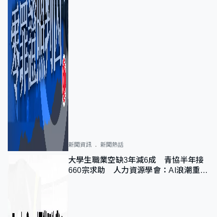
新聞資訊
新聞熱話
大學生職業空缺3年減6成 青協半年接
660宗求助 人力資源學會：AI浪潮重整
職位需求