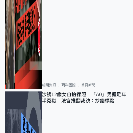
新聞資訊
兩岸國際
首頁新聞
涉誘12歲女自拍祼照 「A0」男捱足年
半冤獄 法官推翻裁決：抄錯標點