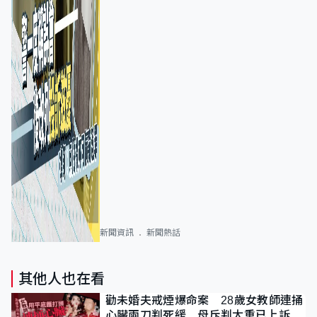
新聞資訊
新聞熱話
其他人也在看
勸未婚夫戒煙爆命案 28歲女教師連捅
心臟兩刀判死緩 母斥判太重已上訴