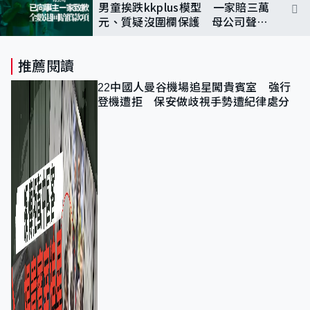
男童挨跌kkplus模型 一家賠三萬
元、質疑沒圍欄保護 母公司聲明
致歉指已全數退款
推薦閱讀
22中國人曼谷機場追星闖貴賓室 強行
登機遭拒 保安做歧視手勢遭紀律處分