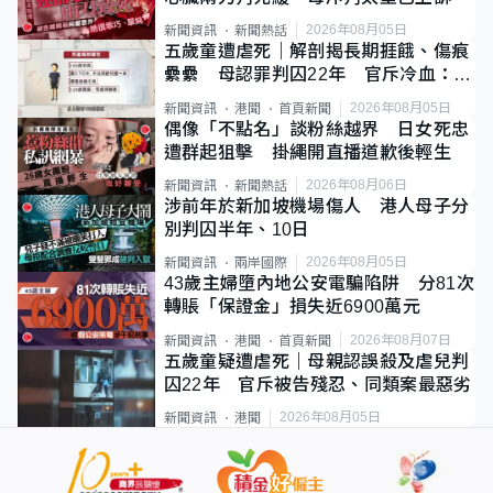
2026年08月05日
新聞資訊
新聞熱話
五歲童遭虐死｜解剖揭長期捱餓、傷痕
纍纍 母認罪判囚22年 官斥冷血：同
類案最惡劣
2026年08月05日
新聞資訊
港聞
首頁新聞
偶像「不點名」談粉絲越界 日女死忠
遭群起狙擊 掛繩開直播道歉後輕生
2026年08月06日
新聞資訊
新聞熱話
涉前年於新加坡機場傷人 港人母子分
別判囚半年、10日
2026年08月05日
新聞資訊
兩岸國際
43歲主婦墮內地公安電騙陷阱 分81次
轉賬「保證金」損失近6900萬元
2026年08月07日
新聞資訊
港聞
首頁新聞
五歲童疑遭虐死｜母親認誤殺及虐兒判
囚22年 官斥被告殘忍、同類案最惡劣
2026年08月05日
新聞資訊
港聞