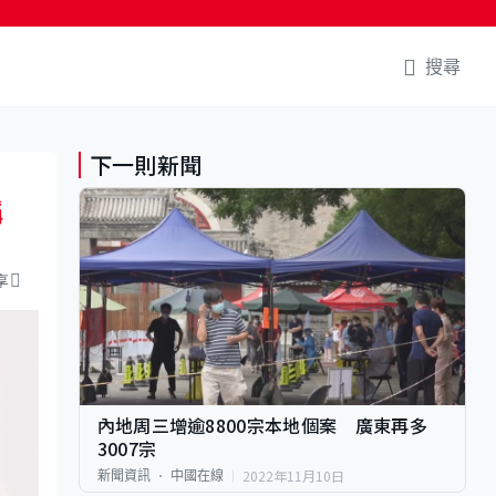
搜尋
下一則新聞
稱
享
內地周三增逾8800宗本地個案 廣東再多
3007宗
2022年11月10日
新聞資訊
中國在線