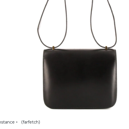
nstance。（farfetch）