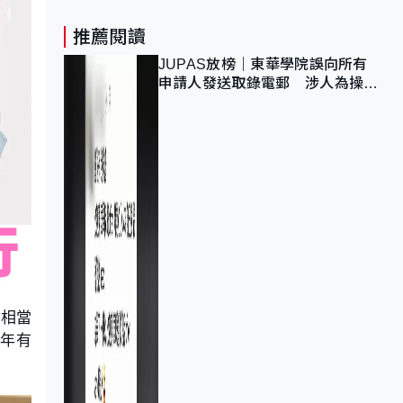
推薦閱讀
JUPAS放榜｜東華學院誤向所有
申請人發送取錄電郵 涉人為操作
疏忽、影響11,139人
到相當
今年有