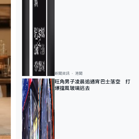
新聞資訊
港聞
旺角男子凌晨追通宵巴士落空 打
爆擋風玻璃逃去