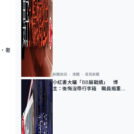
扣，奢
新聞資訊
港聞
首頁新聞
小紅書大曬「BB展戰績」 博
主：後悔沒帶行李箱 職員揭重複
入會「阻止唔到」