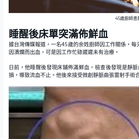
45歲廚師患靜
睡醒後床單突滿佈鮮血
據台灣傳媒報道，一名45歲的余姓廚師因工作關係，每
因潰爛而出血，可是因工作忙碌遲遲未有治療。
日前，他睡醒後發現床鋪佈滿鮮血，檢查後發現是靜脈
損，導致流血不止。他後來接受微創靜脈曲張雷射手術