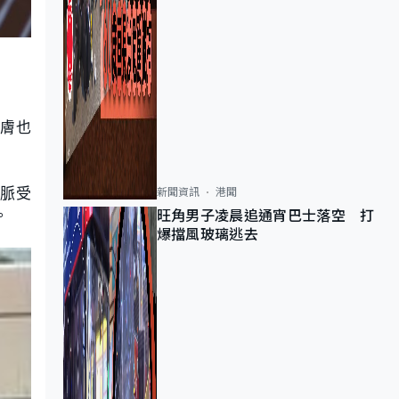
皮膚也
脈受
新聞資訊
港聞
。
旺角男子凌晨追通宵巴士落空 打
爆擋風玻璃逃去