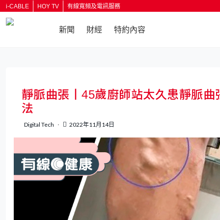
i-CABLE
HOY TV
有線寬頻及電訊服務
新聞
財經
特約內容
返回
靜脈曲張丨45歲廚師站太久患靜脈曲
法
Digital Tech
2022年11月14日