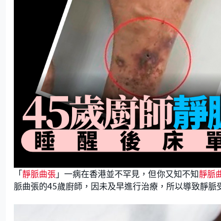
「
靜脈曲張
」一病在香港並不罕見，但你又知不知
靜脈
脈曲張的45歲廚師，因未及早進行治療，所以導致靜脈