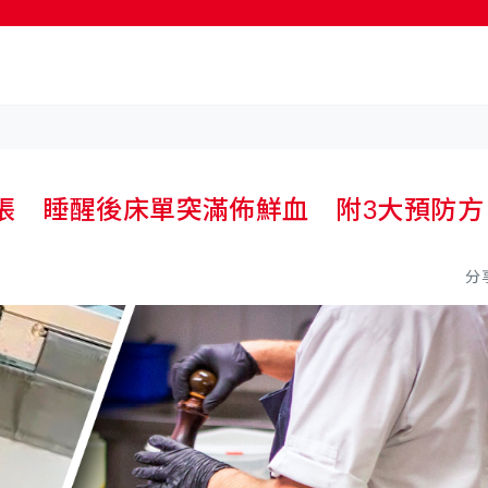
按輸入鍵開始搜尋
張 睡醒後床單突滿佈鮮血 附3大預防方
分