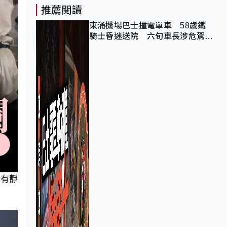
推薦閱讀
東涌機場巴士撞電單車 58歲鐵
騎士昏迷送院 六旬車長涉危駕被
捕
患有靜