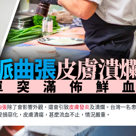
曲張
除了會影響外觀，還會引致
皮膚發炎
及潰爛。台灣一名
受損惡化，皮膚潰瘍，甚麼流血不止，情況嚴重。