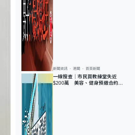
新聞資訊
港聞
首頁新聞
一線搜查｜市民買教練堂失近
$200萬 美容、健身預繳合約擬
設冷靜期 業界憂退款計法對商戶
不公