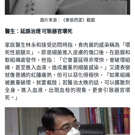
圖片來源：《東張西望》截圖
醫生：延誤治理 可致器官壞死
家庭醫生林永和接受訪問時指，食肉菌的感染稱為「壞
死性筋膜炎」，即是細菌進入皮膚的傷口後，在筋膜和
軟組織處發作，他指：「它會蔓延得非常快，會破壞組
織，甚至進入血液，造成嚴重的細菌感染。」又謂表徵
就像普通的紅腫痛熱，但可以惡化得極快，「如果組織
被嚴重破壞，就要截肢；若醫治太晚的話，可以擴散到
全身，進入血液，出現血栓的現象，更會引致器官壞
死。」