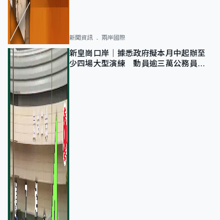
新聞資訊
兩岸國際
新皇崗口岸｜據悉政府擬本月中起辦至
少四場大型演練 動員逾三萬公務員人
次測試