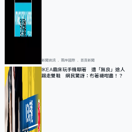
新聞資訊
兩岸國際
首頁新聞
IKEA霸床玩手機瞓著 遭「無良」途人
踢走雙鞋 網民驚訝：冇著襪咁盡！？