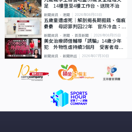
足 14樓墮至4樓工作台、送院不治
2026年08月03日
新聞資訊
港聞
五歲童遭虐死｜解剖揭長期捱餓、傷痕
纍纍 母認罪判囚22年 官斥冷血：同
類案最惡劣
2026年08月05日
新聞資訊
港聞
首頁新聞
美女治療師借輔導「誘騙」14歲少年
犯 外物性虐持續3個月 受害者母：
要保護其他人
2026年07月30日
新聞資訊
新聞熱話