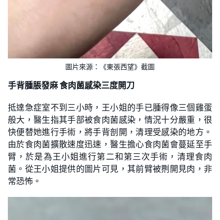
圖片來源：《東張西望》截圖
手背腫脹發麻 食肉菌感染三度開刀
抵達急症室不到三小時，王小姐的手已腫得像三個雞蛋
般大，醫生指其手部被食肉菌感染，情況十分嚴重，很
快便替她進行手術，將手背剖開，清理受感染的地方。
由於食肉菌擴散速度迅速，醫生擔心食肉菌會蔓延至手
臂，於是為王小姐進行第二和第三次手術，清理食肉
菌。從王小姐提供的圖片可見，其前臂被𠝹開見肉，非
常恐怖。