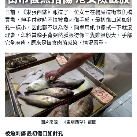
日前，《東張西望》報道了一位女士在楊屋道街市魚檔
買魚，伸手付款時不慎被魚刺傷手部，最初傷口就如針
孔一樣小，因此都不以為然，簡單用紙巾擦拭一下就沒
理會，怎料當晚手背突然腫脹得像三隻雞蛋般大，手部
完全麻痺，原來是被食肉菌感染，情況嚴重。
圖片來源：《東張西望》截圖
被魚刺傷 最初傷口如針孔