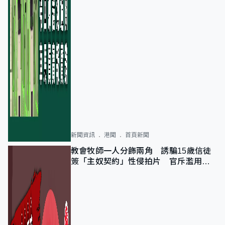
新聞資訊
港聞
首頁新聞
教會牧師一人分飾兩角 誘騙15歲信徒
簽「主奴契約」性侵拍片 官斥濫用教
友信任、二審判囚9年