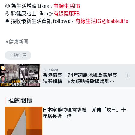
😊 為生活增值 Like 👉
有線生活FB
💪 睇健康貼士 Like 👉
有線健康FB
🔔 接收最新生活資訊 follow 👉
有線生活IG @icable.life
健康新聞
有線生活
下一則新聞
香港奇案｜74年跑馬地紙盒藏屍案
法醫解構 6大疑點揭歐陽炳強非
真兇？
推薦閱讀
日本家務助理需求增 菲傭「攻日」十
年增長近一倍