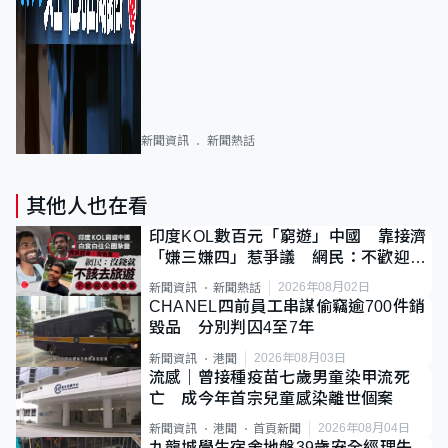
新聞資訊
新聞熱話
其他人也在看
印度KOL數百元「窮遊」中國 靠接濟
「嫌三嫌四」惹爭議 網民：不歡迎劣
質旅客
2026年08月02日
新聞資訊
新聞熱話
CHANEL四前員工串謀偷竊逾700件銷
毀品 分別判囚4至7年
2026年08月03日
新聞資訊
港聞
流感｜曾接種疫苗七歲男童染甲流死
亡 成今年首宗兒童感染離世個案
2026年08月04日
新聞資訊
港聞
首頁新聞
九龍城學生宿舍地盤39歲安全經理失