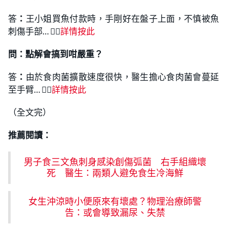
答
：
王小姐買魚付款時，手剛好在盤子上面，不慎被魚
刺傷手部… 👉🏻
詳情按此
問：點解會搞到咁嚴重？
答
：
由於食肉菌擴散速度很快，醫生擔心食肉菌會蔓延
至手臂… 👉🏻
詳情按此
（全文完）
推薦閱讀：
男子食三文魚刺身感染創傷弧菌 右手組織壞
死 醫生：兩類人避免食生冷海鮮
女生沖涼時小便原來有壞處？物理治療師警
告：或會導致漏尿、失禁