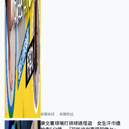
新聞資訊
新聞熱話
康文署球場打排球遇怪盜 女生汗巾遭