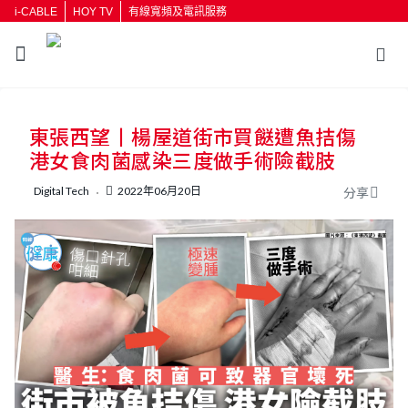
i-CABLE
HOY TV
有線寬頻及電訊服務
返回
東張西望丨楊屋道街市買餸遭魚拮傷
按輸入鍵開始搜尋
港女食肉菌感染三度做手術險截肢
Digital Tech
2022年06月20日
分享