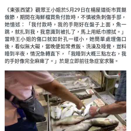
《東張西望》觀眾王小姐於5月29日在楊屋道街市買餸
做節，期間在海鮮檔買魚付款時，不慎被魚刺傷手部，
她憶述：「我付款時，我的手剛好在盤子上面，魚一
跳，就扎到我，我意識到被扎了，馬上用紙巾擦拭。」
當時王小姐的傷口就如針孔一樣小，她簡單處理傷口
後，看似無大礙，當晚便如常煮飯、洗澡及睡覺，豈料
睡到半夜，情況急轉直下，「我睡到大概三點左右，我
的手好像完全麻痺了。」於是立即前往急症室求醫。