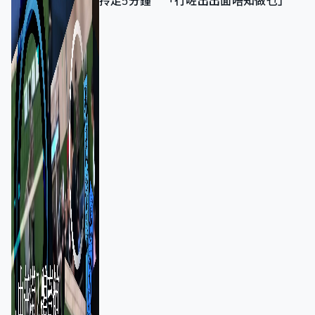
拎走5分鐘 「行咗出出面唔知做乜」