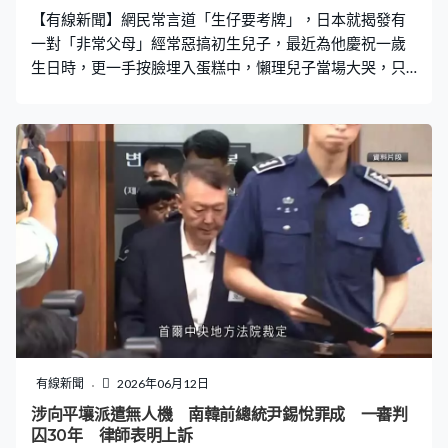
方介入處理，推門男子也給予女子賠償，具體金額工作人
【有線新聞】網民常言道「生仔要考牌」，日本就揭發有
員稱不便透露。 「住酒店你都不鎖門嗎？這
一對「非常父母」經常惡搞初生兒子，最近為他慶祝一歲
生日時，更一手按臉埋入蛋糕中，懶理兒子當場大哭，只
顧自己取樂，影片引發網民眾怒，驚動政府介入緊急安
置。 在場他人沒阻止 女子兩度惡搞：對不起 涉事影片最
早由TikTok帳戶「黒糖ぱん」上傳，片中可見一名女子在
慶祝兒子周歲派對，居然用雙手按住男童後腦，然後一手
將他的臉塞進蛋糕。雖然男童放聲大哭，然而女子卻不以
為意，一邊輕挑說「對不起」，一邊把蛋糕拿起再次壓向
男童臉部。片中傳出其他人的笑聲，但都沒覺得不妥要上
前制止。 「蛋糕被撞凹了哈哈。」女事主的惡搞影片迅速
引發熱議，並被轉發到X、Threads等社群平台，憤怒的網
民起底該名試圖博流量的母親，是一名為住在福岡、年約
23歲的年輕媽媽，發現她與丈夫多次拍過類似的危險影
片，諸如試圖讓男童喝啤酒、在洗澡時將男童整個臉浸入
水中等。事引發關注後她迅速刪除所有社交帳號。 父任職
有線新聞
2026年06月12日
公司致歉 網民促追究刑事責任 據日本傳媒報道，福岡縣
涉向平壤派遣無人機 南韓前總統尹錫悅罪成 一審判
某兒童諮詢所接獲200多宗檢舉，質疑該行為涉及兒童虐
囚30年 律師表明上訴