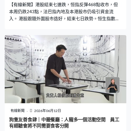
【有線新聞】港股結束七連跌，恒指反彈468點收市，但
本周仍跌243點，法巴指內地及本港股市仍吸引資金流
入。 港股跟隨外圍股市造好，結束七日跌勢。恒生指數一
度高見24771點，收市報24718點，升468點，成交3164
億元。恒指本周累計仍跌243點，連跌五周。 法巴指內地
及本港股市仍吸引資金流入。法巴財富管理亞洲副首席投
資官譚慧敏：「今年環球市場來說，硬件板塊表現優於軟
件板塊，但在港上市的大型（科企），大家會把它們歸類
為軟件（股），因為它們更多側重於人工智能應用。但如
果在中港股方面，當然我們都認為，焦點仍會在人工智能
板塊方面，另一方面就可能在高息股，其實今年的高息股
都表現不錯。」 新經濟股普遍造好，京東反彈3%、重上
110元水平，阿里巴巴、百度升2%。珠寶金飾股急升，周
大福業績後飆升一成半，是最強勢藍籌，周生生升7%，老
鋪黃金升6%。資金亦追入有色金屬股，洛陽鉬業急升一成
二，江西銅業升近9%。晶片股先升後回，中芯國際升半成
有線新聞
2026年06月12日
後，倒跌2%收市。
狗隻友善食肆｜中籤餐廳：人寵多一個活動空間 員工
有經驗會將不同需要食客分開