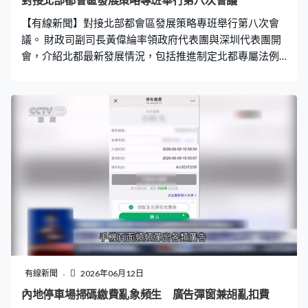
對接北部都會區發展策略專班舉行第八次會議
【有線新聞】對接北部都會區發展策略專班舉行第八次會
議。 財政司副司長黃偉綸率領政府代表團與深圳代表團開
會，介紹北都最新發展情況，包括推進制定北都專屬法例
等，雙方亦就北都的跨境交通、口岸規劃及十五五規劃等
交換意見。會後一同到洪水橋一帶考察，了解新發展區的
整體規劃以及北都大學城用地的工程進度。黃偉綸指北都
已進入實質建設和發展階段，期望本港首個五年規劃能促
進北都產業協同、基建互通和制度創新。
有線新聞
2026年06月12日
內地停車場掃碼繳費亂象頻生 廣告彈窗兼胡亂扣費