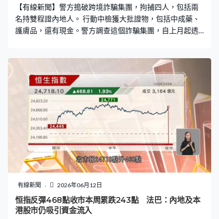
【有線新聞】警方搗破跨境詐騙集團，拘捕四人，包括兩
名持雙程證內地人。 行動中檢獲大批證物，包括中成藥、
護膚品，還有現金。警方調查這個詐騙集團，自上月起透
過釣魚短訊等騙取內地人的網上銀行及銀行卡資料，綁定
至手機支付系統，再派人來港於大型連鎖零售店購買中成
藥及高價護膚品等，再儲存於上水的地下倉庫適時轉售獲
利，涉及86宗可疑交易，合共逾700萬元。三男一女涉嫌
串謀詐騙以及處理贓物被捕。
有線新聞
2026年06月12日
恒指反彈468點收市本周累跌243點 法巴：內地及本
港股市仍吸引資金流入