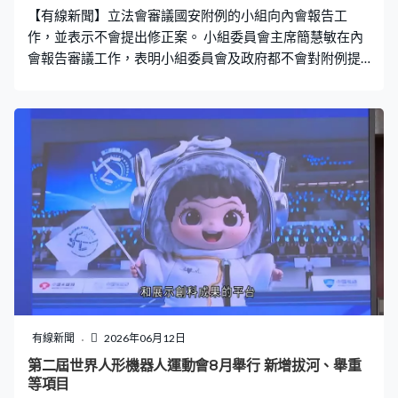
地，有議員歡迎安排。 九龍東（工聯會）鄧家彪：「如果
【有線新聞】立法會審議國安附例的小組向內會報告工
透過更多土地優惠，吸引不只是他，其實他都要
作，並表示不會提出修正案。 小組委員會主席簡慧敏在內
會報告審議工作，表明小組委員會及政府都不會對附例提
出修正案，之後再提交書面報告。附例在星期二刊憲生
效，訂明行政長官可以發出證明書，將一般刑事案件中的
犯罪行為若認為涉及國家安全，案中罪行及交替控罪就可
視為危害國家安全罪行處理，如果本月底沒有人提出修
訂，就會在下月8日立法會會議省覽。
有線新聞
2026年06月12日
第二屆世界人形機器人運動會8月舉行 新增拔河、舉重
等項目