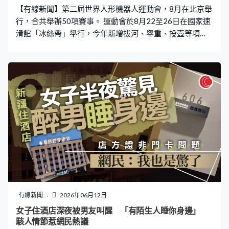
【有線新聞】第二屆世界人形機器人運動會，8月在北京舉
行，合共舉辦50項賽事。 運動會於8月22至26日在國家速
滑館「冰絲帶」舉行，今年新增拔河、舉重、投壺等項
目，對機械人的靈巧度要求更高，亦會打造食肆、酒店、
圖書館等場景，安排機械人製作飲料、整理床鋪和擺放圖
書等，以比拼理解和執行任務的能力。 當局期望運動會能
夠成為全球技術交流和展示創科成果的平台，北京市經信
局黨組成員、副局長劉維亮：「機器人每完成一次精細動
作，都為未來解鎖一種新的可能，我們期待通過這場硬核
的技術切磋，激盪出創新的文化，讓前沿技術在碰撞中迭
代，讓產業生態在融合中壯大，最終匯聚成推動全球機器
人產業向前發展的磅礴力量。」
有線新聞
2026年06月12日
女子住酒店深夜被男友叫醒 「有陌生人睡你身邊」
駭人情節惹網民熱議