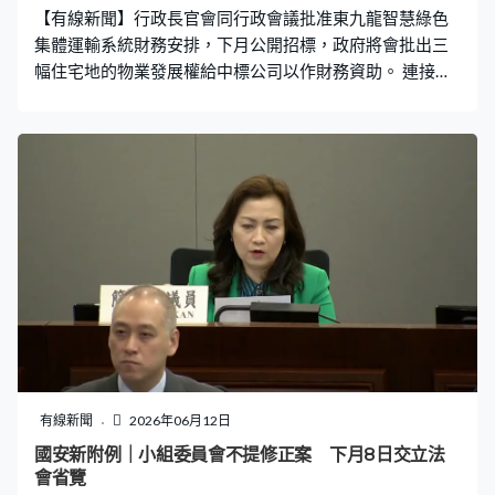
【有線新聞】行政長官會同行政會議批准東九龍智慧綠色
中，都要宣布不好的消息
集體運輸系統財務安排，下月公開招標，政府將會批出三
幅住宅地的物業發展權給中標公司以作財務資助。 連接彩
虹至油塘的東九龍智慧綠色集體運輸系統全長七公里，有
九個車站，途經九龍東山上多個屋苑，行政長官會同行政
會議批准項目的財務安排。與啟德項目的安排相若，將採
用「建設、營運、移交」模式，透過公開招標甄選專營公
司，負責融資、設計、建造、營運和維修系統。 政府指東
九龍項目在扣除預計總開支後，總收入會少於資本回報，
因此批出三幅住宅地的物業發展權給中標公司，除了馬游
塘車廠，還包括啟德和茶果嶺道用地，以提供財務資助，
亦可以增加誘因，提升服務區域發展活力，增加系統的客
流量。 測量師學會前會長林家輝：「新增多加兩幅地就更
好，一幅在兒童醫院附近，對著啟德內海及跑道區風景比
較好，價值也應該比較高；另外新增的一幅地在觀塘繞道
隔離，都比較近觀塘市區，觀塘港鐵站也不是很遠。」 政
有線新聞
2026年06月12日
府將收取中標公司所建議的一筆作為財務評審準則的固定
國安新附例｜小組委員會不提修正案 下月8日交立法
金額，並將以私人協約及象徵式地價向中標公司批出用
會省覽