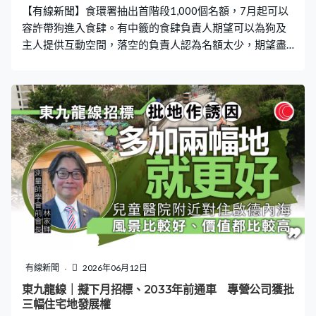
【有線新聞】食環署抽出首階段1,000個名額，7月起可以
容許帶狗進入食肆。有中籤的食肆負責人期望可以為狗及
主人提供互動空間，落空的負責人認為名額太少，期望盡
快再接受申請。 這間餐廳自2019年開業以來，一直有客人
提出希望帶同「毛孩」用膳。政府首次發牌，餐廳一擊即
中，負責人相信能刺激生意。食肆負責人Ricky：「我預期
就不會很大的上升，但起碼很多機會可以在這間餐廳內發
生很多不同類型的活動，甚麼都可以在這裡發生。可以令
好多狗主人或者家長來到時都會覺得，他們與寵物之間有
一個另類活動空間給他們，而不是只去狗公園或者狗商
場。」 他說員工有照顧動物經驗，為了令客人都能夠享受
空間，會將不同需要的客人分隔開：「我們同事已經清楚
怎樣清潔，戴手套、用消毒藥水，確保餐廳不會有異味出
現。當然可能有些規例上現在加多了要跟隨或遵從，我們
會一直在過程中訓練他們。我們有前後場、都夠大，就算
同一個區域我們都可以分開，令來到不想跟狗一齊或者不
有線新聞
2026年06月12日
想跟動物一起的客人都可以有自己空間。」 政府今次發出
東九龍線｜擬下月招標、2033年前通車 專營公司獲批
1,000個牌照，收到超額的1,616宗申請，有人失望而回。
三幅住宅地發展權
食肆負責人方先生：「跟狗主說，他們都知道說希望抽