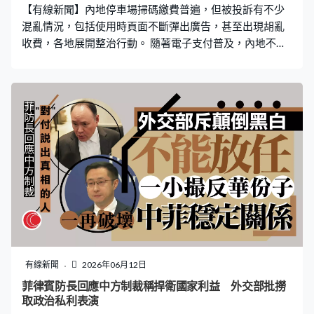
【有線新聞】內地停車場掃碼繳費普遍，但被投訴有不少
混亂情況，包括使用時頁面不斷彈出廣告，甚至出現胡亂
收費，各地展開整治行動。 隨著電子支付普及，內地不少
司機，駕車離開停車場時，都會使用手機掃碼繳費。有人
發現掃碼後，手機頁面頻頻彈出各類廣告，難以迅速關閉
離開，有時甚至要強制關注公眾號，或註冊成為會員後，
才能成功付費，形容是層層「闖關」。 車主：「掃碼，來
秒錶打開，在停車繳費這給你加廣告的，又彈小程序，多
少秒了，12秒了，這又跳出來個啥，普通支付、折扣支
付，我的天哪，你看後面堵了幾個車。」 部分車主投訴，
掃碼後不但未能領取優惠券，反而被扣更多錢。車主張女
士：「他們沒有同不同意的吧，就是關注甚麼掃碼，停車
費正常付了，而且當時我也在開車，所以也沒細瞅。（那
這個49.8元扣的是甚麼錢？）不知道，它也沒說具體是甚
麼錢，就是甚麼服務費。」 專家指在公共場所，未經客戶
明確同意，超範圍收集個人信息，已屬違法。多個城市就
有線新聞
2026年06月12日
相關問題，展開整治行動。上海市消費者權益保護委員會
菲律賓防長回應中方制裁稱捍衛國家利益 外交部批撈
副秘書唐健盛：「我們跟市網信辦、市場監管局，一起做
取政治私利表演
了停車掃碼的規範，只要你在上海停車場，要去做掃碼支