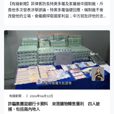
【有線新聞】菲律賓防長特奧多羅及家屬被中國制裁，斥
付，只能是一個純淨的二維碼，讓消費者直
責他多次發表涉華謬論。特奧多羅強硬回應，稱制裁不會
改變他的立場，會繼續捍衛國家利益；中方就批評他的言
論是撈取政治私利的表演。 菲律賓防長特奧多羅發表強硬
的聲明回應被制裁，批評中方以制裁手段對付揭破她們謊
言並說出真相的人，又稱面對中方的海陸威脅，會繼續履
行職責捍衛國家。菲律賓軍方就稱全力支持特奧多羅，又
批評中方對他的制裁片面而且毫無理據。菲律賓外長拉扎
羅亦稱，中方對特奧多羅的制裁並不合理，將與北京商
討，強調要透過外交及對話解決問題。 在北京，外交部批
評特奧多羅的回應顛倒黑白。外交部發言人林劍：「他的
言行不是他所標榜的所謂維護本國尊嚴，而是撈取政治私
利的作秀表演。正是他這樣一小撮人不負責任肆意妄為，
才會導致中菲的爭議激化，兩國關係惡化，並最終損害菲
律賓整個國家和人民的利益。」 林劍又批評，特奧多羅是
菲律賓國內一小撮反華份子，不能繼續放任他一再破壞中
有線新聞
2026年06月12日
菲兩國的穩定關係。
詐騙集團盜銀行卡資料 來港購物轉售獲利 四人被
捕、包括兩內地人