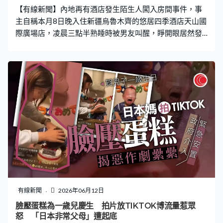
【有線新聞】內地再有酒店發生陌生人闖入房間事件，事
主自稱本月8日晚入住新疆烏魯木齊的悠居四季酒店天山國
際廣場店，凌晨三點半熟睡時被男友叫醒，睜開眼居然發
現身邊躺著一名陌生男子。事主批評酒店沒有道歉和賠
償，更不懼怕任何投訴，但反引來網民們炮轟。 男子醉酒
胡亂闖入 事主指態度良好賠錢私了 事主在網上表示，
「我們定的雙床房，我和男友各睡一張。凌晨三點半熟睡
的我被男友叫醒。睜開眼發現身邊躺著一個陌生男子，而
我的男朋友此刻躺在另外一張床上」。事主稱自己隨後報
警並聯繫前台，而後查明男子因醉酒胡亂闖入，因醉酒男
子「態度良好且並非惡意」而選擇私了。 事主又對酒店提
出質疑，「醉酒的男生沒有前台登記，酒店的安保仿佛消
失了一樣，而我們房間的門沒有任何作用」，批評酒店對
其沒有任何道歉和賠償，且不懼怕任何投訴。 店方證沒鎖
門上防盜鏈 網民：我也是驚了 不過，酒店工作人員直言
「有防盜鏈她沒上，也並沒有鎖住門」，又指闖入房間的
有線新聞
2026年06月12日
男子也是酒店住客，「他是對面605的客人」，監控顯示
臉壓蛋糕為一歲兒慶生 拍片放TIKTOK博流量惹眾
男子有些醉酒，推門進入時並沒有刷卡的動作。事發後警
怒 「日本非常父母」遭起底