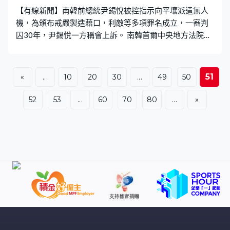
待，據報已依《兒童福祉法》對該名幼童進行緊急安置保
【有線新聞】南韓前總統尹錫悅被控指示向平壤派遣無人
護，所幸幼童並未發現有明顯
機，為頒布戒嚴製造藉口，利敵等多項罪名成立，一審判
囚30年，尹錫悅一方稱會上訴。 南韓首爾中央地方法院就
前總統尹錫悅涉嫌於2024年指示向平壤派遣無人機案一審
宣判，裁定尹錫悅一般利敵罪、濫用職權、妨礙他人行使
權利罪罪名成立，判處30年有期徒刑。同案被告、時任防
51
«
...
10
20
30
...
49
50
長金龍顯亦判囚30年，時任反間諜司令官呂寅兄判處15
年。 法院指尹錫悅等人於2024年10月指示軍方派遣無人
52
53
...
60
70
80
...
»
機入侵平壤企圖挑釁，刺激北韓採取軍事行動，製造兩韓
軍事緊張，藉口於同年12月頒布戒嚴，構成一般利敵罪。
尹錫悅和金龍顯在指示作戰命令的過程中濫用職權。 據報
檢方原先計劃起訴尹錫悅叛國罪，但罪成關鍵在於是否曾
經通敵，調查後改控以無需符合這項條件的利敵罪。尹錫
悅否認控罪，律師團隊指他指示對朝派遣無人機是回應北
韓投放數千個垃圾氣球，跟戒嚴無關，表明會上訴。 尹錫
悅被控的8宗刑事案中，至今有一半已一審判決，其中干犯
內亂罪於2月19日被判終身監禁。