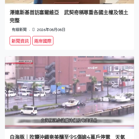
澤連斯基首訪塞爾維亞 武契奇稱尊重各國主權及領土
完整
有線新聞
2026年08月08日
新聞資訊
兩岸國際
白海豚｜吹襲沖繩奄美釀至少5傷逾4萬戶停電 天氣