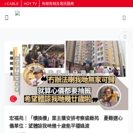
i-CABLE
HOY TV
有線寬頻及電訊服務
返回
按輸入鍵開始搜尋
宏福苑｜「樓換樓」業主獲安排考察盛緻苑 憂難選心
儀單位：望體諒我哋幾十歲能平穩過渡