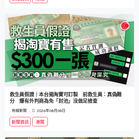
救生員假證｜本台揭淘寶可訂製 前救生員：真偽難
分 爆有外判商為免「封池」沒做足檢查
有線新聞
2026年08月08日
新聞資訊
港聞