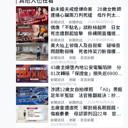
其他人也在看
勸未婚夫戒煙爆命案 28歲女教師
連捅心臟兩刀判死緩 母斥判太重
已上訴
2026年08月05日
新聞資訊
新聞熱話
偶像「不點名」談粉絲越界 日女
死忠遭群起狙擊 掛繩開直播道歉
後輕生
2026年08月06日
新聞資訊
新聞熱話
黃大仙上邨傷人及自殺案 疑噪音
問題動殺機 死者持菜刀斬傷樓上
鄰居後墮斃
新聞資訊
港聞
首頁新聞
2026年08月08日
43歲主婦墮內地公安電騙陷阱 分
81次轉賬「保證金」損失近6900萬
元
新聞資訊
港聞
首頁新聞
2026年08月07日
涉誘12歲女自拍祼照 「A0」男捱
足年半冤獄 法官推翻裁決：抄錯
標點
2026年08月06日
新聞資訊
新聞熱話
五歲童遭虐死｜解剖揭長期捱餓、
傷痕纍纍 母認罪判囚22年 官斥
冷血：同類案最惡劣
新聞資訊
港聞
首頁新聞
2026年08月05日