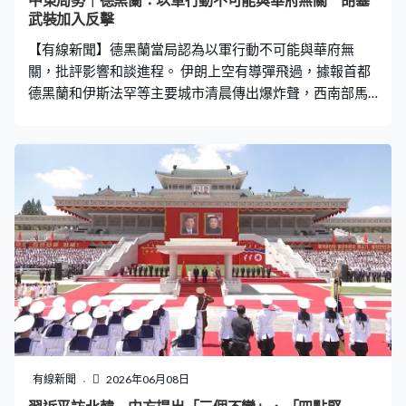
中東局勢｜德黑蘭：以軍行動不可能與華府無關 胡塞
武裝加入反擊
【有線新聞】德黑蘭當局認為以軍行動不可能與華府無
關，批評影響和談進程。 伊朗上空有導彈飛過，據報首都
德黑蘭和伊斯法罕等主要城市清晨傳出爆炸聲，西南部馬
赫沙爾市有石化廠中彈冒出濃煙，地方政府已下令工人撤
離，沒人受傷。 以軍證實向伊朗西部和中部地區的軍事目
標發動空襲，並派出數十架戰機，大規模攻擊伊朗的戰略
防禦系統，報復較早前北部拉馬特戴維空軍基地遇襲。伊
朗則聲稱對以色列另外兩個位於南部和中部的空軍基地，
以及海法的化工廠還擊，強調各個作戰單位準備好擴大行
動。也門亦稱向以色列中部雅法發射導彈，並會攻擊在紅
海航行的以方船隻。 美國總統特朗普較早前受訪，指不滿
以色列和伊朗互相攻擊，稱伊朗的行動無助談判，敦促重
返談判桌和達成協議，不希望目前情況導致談判破裂。據
悉他跟以色列總理內塔尼亞胡通話約半小時，聲稱美伊談
判即將取得進展，呼籲對方不要報復。 不過伊朗外交部認
為華府應為以色列軍事行動負上責任，批評她們不斷違反
有線新聞
2026年06月08日
停火協議，影響外交進程，美方需要承擔局勢升級的後