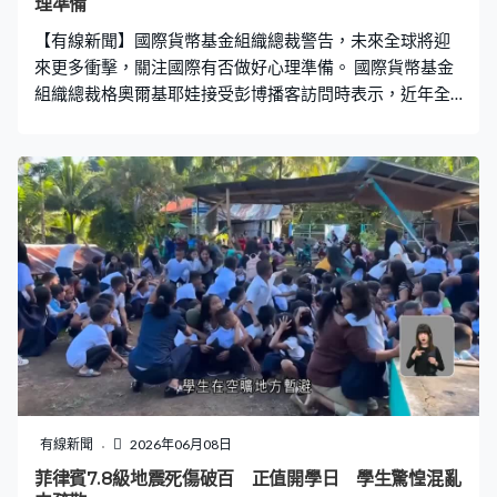
理準備
【有線新聞】國際貨幣基金組織總裁警告，未來全球將迎
來更多衝擊，關注國際有否做好心理準備。 國際貨幣基金
組織總裁格奧爾基耶娃接受彭博播客訪問時表示，近年全
球經歷不同危機，她憂慮國際社會仍未了解到未來將會有
更多挑戰。國際貨幣基金組織總裁格奧爾基耶娃：「我擔
心我們還未完全內化這件事，未來世界將會是這樣，不會
是一個沒有衝擊的地方。」 她又認為社會尚未充分理解全
球化引發的反彈，不希望人工智能發展會重蹈覆轍。格奧
爾基耶娃：「整體世界經濟表現更好，但很多地區因失去
工作機會而被掏空，而且沒有得到足夠關注，我非常不希
望見到人工智能重蹈覆轍。」國際貨幣基金組織早前基於
中東局勢下調全球經濟增長預測，組織將於7月更新指引。
有線新聞
2026年06月08日
菲律賓7.8級地震死傷破百 正值開學日 學生驚惶混亂