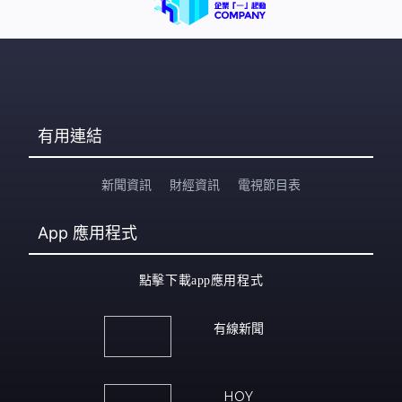
質疑制度有問題 「冇污漬仲要出動？」 另有網民直指是
制度問題，「好多嘢兩睇，影得清個牌交到差，仲要
有用連結
新聞資訊
財經資訊
電視節目表
App
應用程式
點擊下載app應用程式
有線新聞
HOY