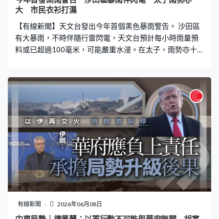
大 市民衣衫打濕
【有線新聞】天文台發出今年首個黑色暴雨警告。 沙田區
有大暴雨，不時伴隨行雷閃電，天文台預計每小時雨量預
料或已超過100毫米，可能嚴重水浸。在太子，雨勢亦十
分大，不少市民即使撐傘，衣服都難免被雨水打濕，沒有
帶雨具的市民就要慌忙找避雨的地方。天文台提醒大雨可
能引致山洪暴發，市民應遠離河道。 醫管局表示家庭醫學
診所、夜間門診服務將會停止，急症室維持正常服務。
有線新聞
2026年06月08日