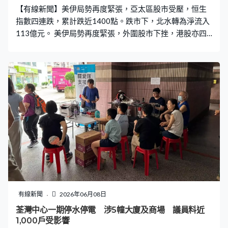
【有線新聞】美伊局勢再度緊張，亞太區股市受壓，恒生
指數四連跌，累計跌近1400點。跌市下，北水轉為淨流入
113億元。 美伊局勢再度緊張，外圍股市下挫，港股亦四
連跌，恒生指數跌304點收市。恒指最多跌503點，低見
24458點，收報24657點，見逾兩個月低位，成交3,639億
元。輝立證券董事黃瑋傑：「整體走勢仍是偏弱，恒指如
果反彈的話，今日出現下跌裂口介乎24928點至24837
點，如果反彈的話，這裂口的底部和頂部，即約24800點
至24900點，都是反彈第一個阻力位。」 科技指數跑輸大
市，新經濟股沽壓持續，百度失守120元是最弱勢藍籌，
快手跌半成。新晉藍籌中國鋁業見七個月低位，百濟神州
及極兔速遞一升一跌。AI概念股個別發展，科指新貴智譜
兼獲納入港股通，股價上升，MINIMAX急挫8%。 亞太區
股市受壓，南韓股市失守8000點關口，曾觸發熔斷機制，
收市跌逾8%。日本股市見半個月低位，連同台股跌逾
3%。
有線新聞
2026年06月08日
荃灣中心一期停水停電 涉5幢大廈及商場 議員料近
1,000戶受影響