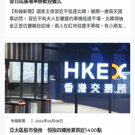
金日成廣場率辦歡迎儀式
學生匆忙疏散場面混亂。 總統小馬可斯下令啟動災害應對
【有線新聞】國家主席習近平抵達北韓，展開一連兩天國
措施，又呼籲災民在
事訪問。 習近平和夫人彭麗媛的專機抵達平壤，北韓領袖
金正恩伉儷親自迎接，兩人在紅地毯握手寒暄，有小朋友
向習近平夫婦獻花。習近平夫婦乘坐專車離開機場，經過
平壤市中心街道時大批民眾夾道歡呼。金正恩之後在金日
成廣場舉行盛大歡迎儀式，馬隊騎兵列隊迎接習近平，大
批小朋友手持旗幟、鮮花和氣球，高叫中朝友好口號。軍
樂團奏響兩國國歌，鳴放禮炮21響。兩人檢閱北韓人民軍
三軍儀仗隊。 習近平早前發表署名文章，稱發展好中朝關
係是中國黨和政府的堅定方針。
有線新聞
2026年06月08日
亞太區股市急挫 恒指四連挫累跌近1400點