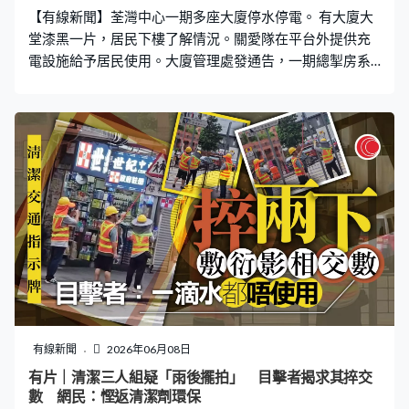
【有線新聞】荃灣中心一期多座大廈停水停電。 有大廈大
堂漆黑一片，居民下樓了解情況。關愛隊在平台外提供充
電設施給予居民使用。大廈管理處發通告，一期總掣房系
統故障，要緊急更換零件，重慶樓、上海樓、天津樓、南
京樓、北京樓及一期商場所有單位和公共電力以及供水全
部暫停。立法會議員郭芙蓉表示估計約一千戶居民影響，
以及影響一家私營院舍。
有線新聞
2026年06月08日
有片｜清潔三人組疑「雨後擺拍」 目擊者揭求其捽交
數 網民：慳返清潔劑環保