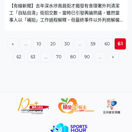
【有線新聞】去年深水埗南昌街才揭發有食環署外判清潔
工「自貼自清」街招交數，當時已引發輿論熱議，雖然當
事人以「補拍」工作過程解釋，但最終事件以外判商解僱
兩名涉事工人、另外兩人被調職告終業界，最新再有市民
在街頭目擊類似事件，惹來網民關注。 抹擦動作僅約五
秒 「一滴水都唔使用」 「絕無監管清潔交通指示牌，一
61
«
...
10
20
30
...
59
60
滴水都唔使用，只係影相交數，浪費香港市民好多金
錢。」目擊者在社交平台上傳兩段影片（見文末），可見
62
63
...
70
80
90
...
»
事發在旺角豉油街一帶，馬路及行人路都有水濕，應該是
下雨過後拍攝。片中三名清潔工中由一人負責「揸鏡」，
另兩人分別以清潔拖把及毛巾抹擦指示牌及柱身，但抹擦
動作約只有五秒，而且都是同一位置，未有全面抹擦整塊
指示牌。 「一個清潔工作要三個人做，仲要hea做，根本
就冇清潔過。我係我屋企附近都見過咁清潔樓梯，每日係
到上影」、「擺款影相一向都係㗎啦，最緊要張相影得清
有功課交」、「用剩餘嘅雨水，環保」短片引起網民熱
議，有網民表示「你投訴咪通知外判商跟進，判頭就覆會
嚴格跟隨指引清潔，每一層都有監管，不過態度照舊」。