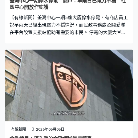
荃灣中心一期停水停電 商戶：早兩日已電力不穩 社
定立場不會改變，對金正恩領導北韓社會主義事業的堅定
區中心開放作庇護
支持不會改變，維護中朝雙方共同利益和良好戰略環境的
【有線新聞】荃灣中心一期5座大廈停水停電，有商店員工
堅定決心不會改變。 另外又對發展中朝關係提出四
說早兩天已經出現電力不穩情況，而民政事務處及關愛隊
在平台設置支援站協助有需要的市民。 停電的大廈大堂漆
黑一片，居民出入都要開電筒，電梯亦停運。不少居民都
去到住所地下的商場等待最新的安排。有住戶說中午左右
開始停電，上海樓8樓住戶許先生：「打電話去管理處、控
制室也打不通，後來打通就說要搶修，要星期二下午才有
水電。今晚都要在這過，是熱一些、沒有冷氣。（記者：
也是會回單位？）對。」 有居民就選擇先去其他地方渡過
這一晚。天津樓8樓住戶徐先生：「回來收拾衣服，換洗的
衣服去酒店住。很熱、好像蒸汽浴，如何住一晚？」 商店
都要停業，並且將雪櫃移去附近沒受影響的商場。「跳掣
當下我們每個人、街坊都在吵，『有冇搞錯、突然停
電』、『已經早兩天燈在閃為何不處理』，所以現在才這
樣，電錶房都『燒咗』。」 大廈管理處發通告，一期總掣
房系統故障，要緊急更換零件，屋苑5座大廈及商場所有單
有線新聞
2026年06月08日
位和公共電力以及供水全部暫停。有長者住戶不適，需要