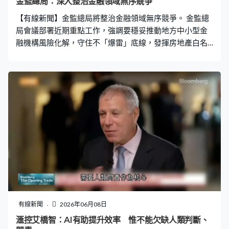
金監總局：深入整治金融領域無序競爭
由救護車送院，而民政事務處及關愛隊亦在屋苑平台設置
【有線新聞】金監總局將整治金融領域無序競爭。 金監總
支援站，提供充電設施、電風扇等給予居民使用。 有區議
局會議部署近期重點工作，強調要穩妥推動地方中小型金
員說約1,000戶住戶及80戶商戶，
融機構風險化解，守住不「爆雷」底線，發揮房地產白名
單制度作用，配合化解地方債，同時要堅定不移推進嚴監
管、強監管，嚴懲違法違規行為；另外要深入整治金融領
域無序競爭，引導產業從追求速度和規模轉向重品質與效
益，同時要嚴查金融風險背後的貪腐問題。
有線新聞
2026年06月08日
滙控艾橋智：AI有助提升效率 惟不能欠缺人類判斷、