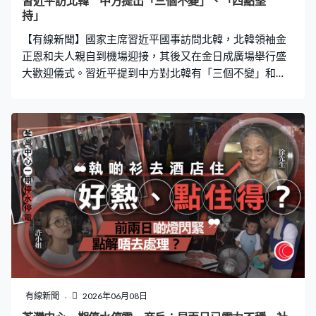
習近平訪北韓 中方提出「三個不變」、「四點堅
果；重申結束黎巴嫩衝突必須作為停火協議一部分，會繼
持」
續與協助斡旋的巴基斯坦溝通。
【有線新聞】國家主席習近平國事訪問北韓，北韓領袖金
正恩和夫人親自到機場迎接，其後又在金日成廣場舉行盛
大歡迎儀式。習近平提到中方對北韓有「三個不變」和
「四點堅持」。 習近平和夫人彭麗媛步出機艙，迎面而來
的紅地毯上便是金正恩和夫人李雪主，北韓又安排兒童向
習近平夫婦獻花。中方一行其後在車隊護送下轉到金日成
廣場，出席盛大歡迎儀式。廣場正中懸掛著兩黨兩國最高
領導人巨幅肖像，廣場兩旁分別有「友誼萬古長青」、
「牢不可破的朝中友誼團結萬歲」中朝兩文大字橫幅。 習
近平與金正恩登上檢閱台後軍樂團奏起雙方國歌，又鳴放
21響禮炮。兩人再一同檢閱北韓三軍儀仗隊，有隊員高呼
「祝習近平同志身體健康」，在儀式後再轉到錦繡山迎賓
館會談。 習近平指願以這次訪問契機，加強對新時期中朝
關係的頂層設計和戰略指引，推動中朝關係與時俱進，更
好造福兩國和人民，為地區乃至世界和平穩定及發展繁榮
作出積極貢獻。習近平又提出「三個不變」，指無論國際
有線新聞
2026年06月08日
形勢如何變化，中國黨和政府高度重視中朝傳統友好的堅