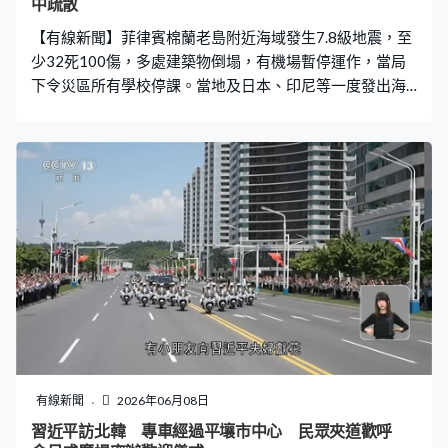
中疏散
【有線新聞】菲律賓棉蘭老島附近海域發生7.8級地震，至
少32死100傷，多處建築物倒塌，有機場暫停運作，當局
下令災區所有學校停課。當地及日本、印尼等一度發出海
嘯警報和預警。中國駐菲律賓大使館呼籲在菲的中國公民
立即遠離海邊，轉移至高地或內陸避險。 鄰近震央的棉蘭
老島桑托斯將軍城，一座設有快餐店的3層高建築物倒塌，
瞬間變成頹垣敗瓦，民眾受驚四散。 棉蘭老島附近海域周
一早上約7時半發生7.8級地震，震源深度33公里，菲律賓
火山地震研究所表示6個監測站監測到海嘯，其中最高約
1.4米。沿海的桑托斯將軍城人口逾70萬，成為重災區。當
地國際機場結構嚴重受損，大量天花建築脫落，民航局下
令機場暫停運作，至少十多航班取消。有旅客驚惶失措，
一度以長椅掩護躲避，之後紛紛離開現場。區內不少建築
物外牆剝落倒塌，揚起大量塵土。離震央較遠的達沃市，
有人拍攝到一幢36層高的大樓搖晃。 地震這天正值不少學
校的開學日，西達沃省首府馬利塔一間小學舉行升旗儀式
有線新聞
2026年06月08日
時，學生在空曠地方暫避，其間有校舍屋頂倒塌，駭人一
習近平訪北韓 專車經過平壤市中心 民眾夾道歡呼
幕突如其來，學生紛紛驚呼尖叫。有片段顯示一間中學的