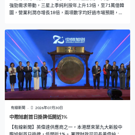
強勁需求帶動，三星上季純利按年上升13倍，至71萬億韓
圜，營業利潤亦增長18倍，兩項數字均好過市場預期，銷
售額亦升逾1倍。管理層表示，已努力提高產量，但記憶體
供應緊張的情況預計仍會持續，又指代工業務正穩步成
長。
有線新聞
2026年07月30日
中際旭創首日掛牌低開近1%
【有線新聞】英偉達供應商之一，本港歷來第九大新股中
際旭創首日掛牌，低開近1%。 署理財政司司長黃偉綸：