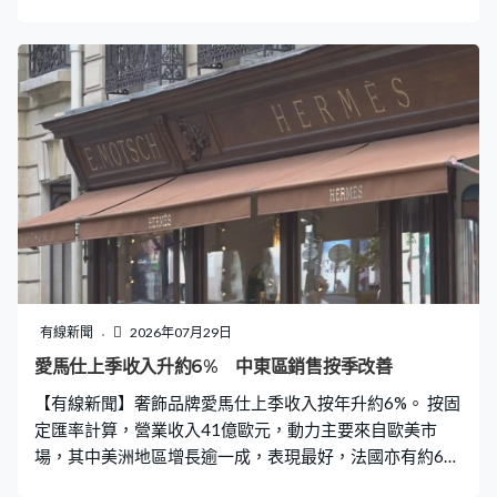
蓋普及醫療影像技術、智能製造等，資助額按年增加近一
成，達1.58億萬元。而主題研究計劃下8個項目獲撥款3.2
億，研究領域包括醫療、綠色科技與人工智能等。
有線新聞
2026年07月29日
愛馬仕上季收入升約6% 中東區銷售按季改善
【有線新聞】奢飾品牌愛馬仕上季收入按年升約6%。 按固
定匯率計算，營業收入41億歐元，動力主要來自歐美市
場，其中美洲地區增長逾一成，表現最好，法國亦有約6%
升幅，中東地區因戰事打擊消費意欲以致繼續錄得跌幅，