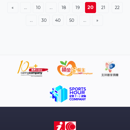
巡和台軍的預算。 在北京，國台辦重申調查的目的是為全
20
«
...
10
...
18
19
21
22
面了解中國管轄海域漁業資源狀況，為在該海域開展海洋
漁業資源養護，促進海洋漁業可持續發展，提供科學依
...
30
40
50
...
»
據，完全正當合法。國台辦發言人陳斌華：「民進黨當局
沒有理由對此說三道四，至於借機鼓噪增加海上力量預
算，更是別有用心的政治操弄，企圖挑動兩岸對立對
抗。」 對於陸委會批評大陸近期推出的「台青e家」服務平
台是為拉攏台灣年輕人，並收集個人資料用於施壓，陳斌
華則反駁是蓄意抹黑。陳斌華：「相關說法完全是無腦言
論、蓄意抹黑，請問民進黨當局，台灣地區有不需要填報
姓名投遞履歷的網絡求職平台嗎？『台青e家』是面向台灣
青年打造的公益性綜合服務平台，初衷就是搭建數字化便
捷通道，讓台青到大陸追夢圓夢更加便利。」 台北周三舉
辦「小熊貓見面儀式」上海市原擬派團參加，但因入境申
請遭拒而無法成行。陳斌華批評民進黨當局是無理刁