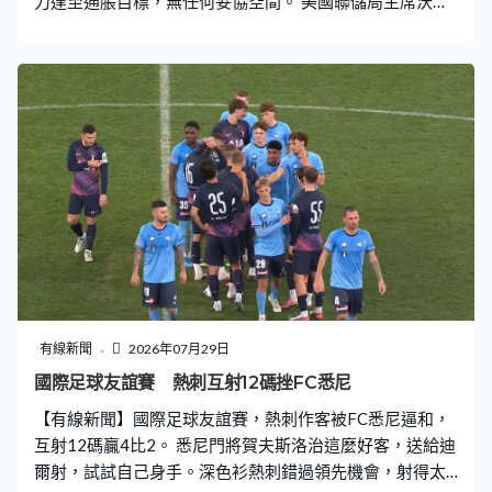
力達至通脹目標，無任何妥協空間。 美國聯儲局主席沃什
第二次主持議息會議，一連兩日議息後，以9比3的票數維
持利率不變，聯邦基金利率在3.5至3.75厘，符合預期。3
名投反對票的委員包括克利夫蘭聯儲銀行行長哈馬克、明
尼亞波利斯聯儲銀行行長卡什卡利及達拉斯聯儲銀行行長
洛根，均主張加息0.25厘，是10年以來最多一次同一立場
的反對票。會後聲明與上一次的分別不大，重申中東衝突
對經濟構成高度不明朗，通脹仍然處於高位。 沃什表明，
致力達至2%通脹的目標，無任何妥協空間。美國聯儲局主
席沃什：「畢竟央行無需時刻成為市場焦點，我理解市場
希望獲得前瞻性指引，但我們需要觀察市場對發展的反
應，並確保這些反應是直接且未經過濾。當然我想強調委
員會的決定至關重要，如有必要我們亦絕不猶豫採取行
動。」 聯儲局下次會議9月15至16日舉行，利率期貨顯
有線新聞
2026年07月29日
示，市場預期9月加息0.25厘的機會率有約五成七。
國際足球友誼賽 熱刺互射12碼挫FC悉尼
【有線新聞】國際足球友誼賽，熱刺作客被FC悉尼逼和，
互射12碼贏4比2。 悉尼門將賀夫斯洛治這麼好客，送給迪
爾射，試試自己身手。深色衫熱刺錯過領先機會，射得太