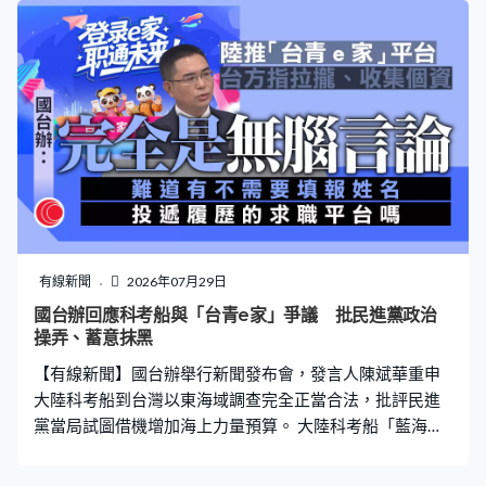
有線新聞
2026年07月29日
國台辦回應科考船與「台青e家」爭議 批民進黨政治
操弄、蓄意抹黑
【有線新聞】國台辦舉行新聞發布會，發言人陳斌華重申
大陸科考船到台灣以東海域調查完全正當合法，批評民進
黨當局試圖借機增加海上力量預算。 大陸科考船「藍海
201」號早前到台灣以東海域進行漁業資源調查，遭民進
黨批評是「惡意進行政治操作及認知作戰」，要求增加海