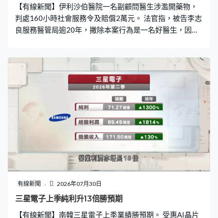
【有線新聞】伊利沙伯醫院一名副顧問醫生涉濫開藥物，
判處160小時社會服務令及賠償2萬元。 法官指，被告李志
良服務醫管局逾20年，撇除本案行為是一名好醫生，因此
判社會服務令代替監禁，並賠償2萬元的藥物成本及管理費
用。被告涉在2015至2020年間向家人及病人等濫開逾
1,000樽咳藥水及逾400粒精神活性藥物，今年3月裁定兩
項「藉公職作出不當行為」罪成。
有線新聞
2026年07月30日
三星電子上季純利升13倍勝預期
【有線新聞】南韓三星電子上季業績勝預期。 受惠AI晶片