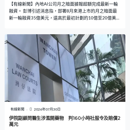
【有線新聞】內地AI公司月之暗面據報超額完成最新一輪
融資。 彭博引述消息指，部署8月來港上市的月之暗面最
新一輪融資35億美元，遠高於最初計劃的10億至20億美
元，國家人工智能產業投資基金亦有參與其中。目前月之
暗面正在計劃最新一輪融資，希望以500億美元估值展開
上市前的最後一輪融資。公司計劃今個月內完成剝離紅籌
架構的工作，及早落實來港集資的程序。
有線新聞
2026年07月30日
伊院副顧問醫生涉濫開藥物 判160小時社服令及賠償2
萬元