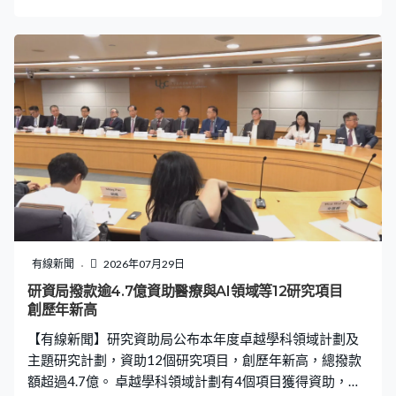
是去年賽事首圈，但今年要遭遇一輪遊，首盤輸3比6。46
歲鬥25歲，這位美國老將全場3度被破發，而且在樸達寶
娃的發球局找不到機會，第二盤再輸3比6，盤數0比2，單
打賽事累計12連敗。
有線新聞
2026年07月29日
研資局撥款逾4.7億資助醫療與AI領域等12研究項目
創歷年新高
【有線新聞】研究資助局公布本年度卓越學科領域計劃及
主題研究計劃，資助12個研究項目，創歷年新高，總撥款
額超過4.7億。 卓越學科領域計劃有4個項目獲得資助，涵