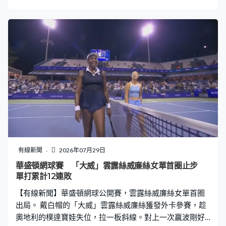
正了。罰球自己來，角度就校得盡一點，迪爾29分鐘彎入
上角，熱刺1比0。接應貝治華爾，干拿加拉查一控一熨，
轟中門柱。 換邊後輪到威廉斯巴尼特欠點運，勁射中門
楣。熱刺連環不幸事件，高井幸大伸腳一截，變了助攻，
益了師兄關根貴大，多謝了。新加盟就入球，54分鐘悉尼
追和。被喻為「新孫興民」，梁民革大有機會成為贏球功
臣，但這次遠柱失機，傳中放到他的頭上，頂到解圍一
樣，沒辦法了，維持1比1，互射12碼。 熱刺運氣回來了，
第3輪有門柱幫忙，擋出約瑟拿斯，但第4輪當尼被救到。
幸好還有門將杜巴卡，隨即救出阿歷山大普波域的勁射，
維持3比2。第5輪史加列入就贏，沒問題了，熱刺結果在
12碼階段贏4比2，星期六鬥車路士。
有線新聞
2026年07月29日
華盛頓網球賽 「大威」雲露絲威廉絲女單首圈止步
單打累計12連敗
【有線新聞】華盛頓網球公開賽，雲露絲威廉絲女單首圈
出局。 戴白帽的「大威」雲露絲威廉絲獲發外卡參賽，趁
奧地利的樸達寶娃失位，拉一板斜線。對上一次贏波剛好