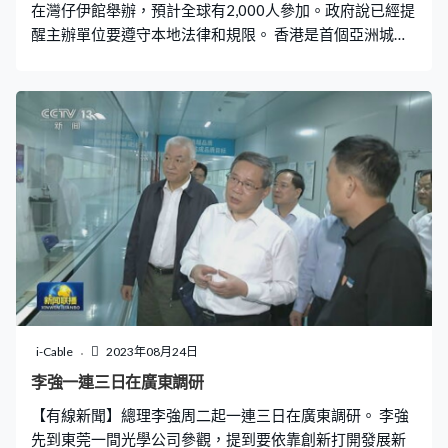
在灣仔伊館舉辦，預計全球有2,000人參加。政府說已經提
醒主辦單位要遵守本地法律和規限。 香港是首個亞洲城市
舉辦四年一度的同樂運動會，除了正規體育賽事，亦增設
麻雀、龍舟、越野跑及閃避球比賽。政府回覆傳媒查詢說
不論在私人或政府場地都要遵守香港法律和規限，會按法
例及現行程序處理使用場地的申請，按需要施加條款，包
括人群管理、安全措施等，確保活動依法、安全和有秩序
地舉行。
i-Cable
2023年08月24日
李強一連三日在廣東調研
【有線新聞】總理李強周二起一連三日在廣東調研。 李強
先到東莞一間光學公司參觀，提到要依靠創新打開發展新