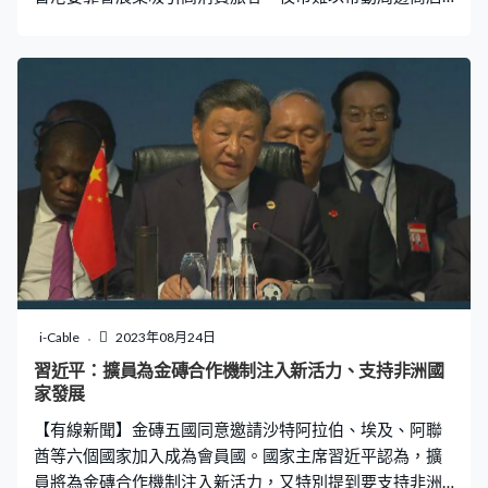
生意。 香港復常半年多，蘭桂坊的生意對比2018年未有疫
情及社會運動影響時增加一成半。集團主席盛智文說蘭桂
坊不再是「鬼佬」地方，內地旅客比外國人更多，有內地
人一晚花費40、50萬飲美酒、買雪茄。蘭桂坊集團主席盛
智文：「內地旅客跟疫情前不同，顧客更年輕、穿着得更
得體，他們是最好的顧客，消費較本地人多，我到處開玩
笑說外國人、「鬼佬」會買兩杯啤酒，只是大概花費百多
元，當然這是一個玩笑，但我會形容內地旅客花費十分瘋
狂。」 蘭桂坊集團向政府提出在這裏舉辦街頭魔術、跳舞
及唱片騎師表演，更會推出餐飲優惠，配合政府發展夜經
濟。財政司司長陳茂波早前說要將香港夜市「搞活搞
旺」，盛智文說像台灣、泰國般舉辦夜市難以帶動經濟及
生意。蘭桂坊集團主席盛智文：「如果香港要辦夜市，要
i-Cable
2023年08月24日
高檔一點，而不是賣一些廉價貨，因為這不是香港。即使
習近平：擴員為金磚合作機制注入新活力、支持非洲國
舉辦夜市，並不能幫助餐廳市道，因為如果我到訪夜市應
家發展
該會有大排檔、點心或者其他小吃，我逛完夜市後就不會
【有線新聞】金磚五國同意邀請沙特阿拉伯、埃及、阿聯
再去餐廳。」他認為舉辦大型會議、展覽、藝術
酋等六個國家加入成為會員國。國家主席習近平認為，擴
員將為金磚合作機制注入新活力，又特別提到要支持非洲