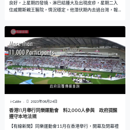
良好，上星期四發燒、淋巴結腫大及出現皮疹，星期二入
住威爾斯親王醫院，情況穩定。他潛伏期內去過台灣，報
稱只在香港有高風險接觸，暫時未發現與其他個案有關
連。本港累計有36宗猴痘個案，7月至今有28宗。
i-Cable
2023年08月24日
香港11月舉行同樂運動會 料2,000人參與 政府提醒
遵守本地法規
【有線新聞】同樂運動會11月在香港舉行，開幕及閉幕禮