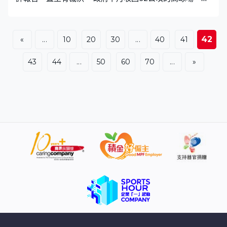
中9.5公頃計劃用來建屋。法官高浩文在判詞中提到修訂環
評條例後，50公頃以下用地不用做環評，政府說繼續高球
場的環評程序是出於善意。 法官形容似乎是轉移視線，假
42
«
...
10
20
30
...
40
41
裝行動來掩飾已經作出的決定，認為香港哥爾夫球會已掌
握初步證據，證明環評報告出錯，包括未有考慮高球場內
43
44
...
50
60
70
...
»
的古樹、水松等，認為球場的生態環境及文化遺產正面臨
不可逆轉的破壞，涉及廣泛公眾利益，頒布臨時暫緩執行
令可保護用地。又說政府已同意收回球場後，繼續用作舉
辦國際哥爾夫球賽事，命令可確保球場維持現狀。判詞說
政府明年底才開展地基及勘察工程，正式司法覆核早在明
年五月就審理，命令不會在時間上造成任何不可彌補的影
響，決定臨時暫緩執行環評程序，直至有裁決為止。 判詞
說命令不影響土拓署的檢視工作，但不包括任何建築工
程，以確保不會破壞高球場的環境。 政府說尊重法庭裁
決，強調會在下月1日如期收回高爾夫球場32公頃土地，
城規會將繼續推進法定城規程序。