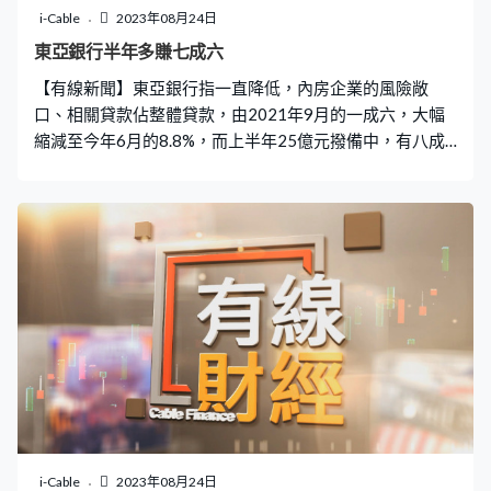
i-Cable
2023年08月24日
東亞銀行半年多賺七成六
【有線新聞】東亞銀行指一直降低，內房企業的風險敞
口、相關貸款佔整體貸款，由2021年9月的一成六，大幅
縮減至今年6月的8.8%，而上半年25億元撥備中，有八成
半都為內房進行，預計對財務影響已見頂，未來會繼續嚴
控貸款，但不會一刀切停貸。 東亞銀行聯席行政總裁李民
斌：「你說是否完全所有內房都不做，我相信亦不是，因
我們亦看見一些國企大型內房，都仍然好穩定，銷售樓盤
情況亦可以，整體上我們會壓縮及控制敞口，但我不會說
一刀切一定不做。」 東亞半年多賺七成六，有逾26億元，
受惠利率上升，淨利息收入升近三成八，淨息差擴闊至超
過2厘，中期息每股3毫6，較去年多1.2倍。 東亞銀行聯席
行政總裁李民橋：「香港及集團的淨息差有明顯改善，亦
帶動有逾20億元淨利息收入的增長，未來我們會盡力保持
這淨息差，因為息口主要從去年下半年底才上升，所以我
們覺得(今年)全年淨利息收入，增幅會是理想的。 東亞又
指對本港樓市仍然樂觀，相信地產商減價賣樓能刺激交
i-Cable
2023年08月24日