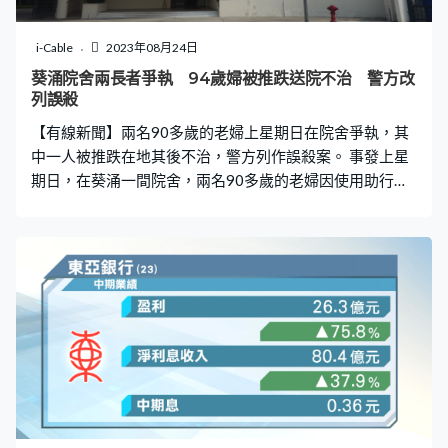
i-Cable
2023年08月24日
葵涌院舍兩長者爭執 94歲婦被推跌送院不治 警方改
列誤殺
【有線新聞】兩名90多歲的老婦上星期日在院舍爭執，其
中一人被推跌在地其後不治，警方列作誤殺案。 事發上星
期日，在葵涌一間院舍，兩名90多歲的老婦因使用助行架
問題而爭執，期間一個93歲老婦將一個94歲老婦推跌在
地，傷者被送往瑪嘉烈醫院治理，留院兩日後不治。警方
將案件由傷人改列誤殺案，被捕老婦已獲准保釋候查，須
在10月向警方報到。