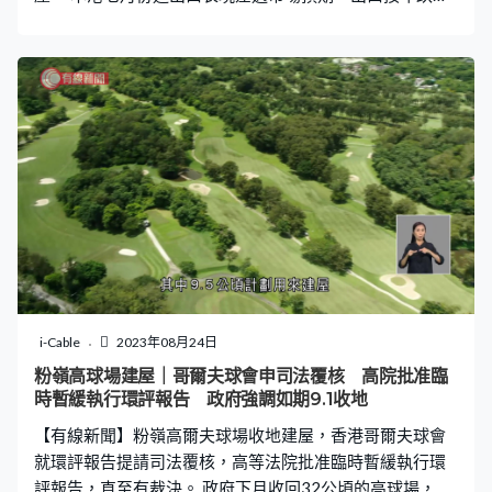
9.1%、連跌15個月，但跌幅較六月收窄，進口亦連跌13個
月、按年跌7.9%，貿易逆差就有300億元。按地區劃分，
出口英國的貨值最突出，按年升34.6%，出口美國則跌
5.8%，輸往亞洲的貨值按年跌11.6%，其中出口內地的跌
幅達15%，分析預期本港進出口仍需約半年時間才會有好
轉。 星展銀行經濟研究部經濟師謝家曦：「整體而言，現
時香港的進出口表現都不是太理想，要視乎究竟美國或歐
洲何時開始減息或者起碼暫停加息，才真的有一個好轉情
況出現。預期美國已經停止加息，中國內地又可以減息去
刺激經濟的話，希望在六個月左右之後應該會有好一點的
表現，今年下半年我預期進出口表現都是一個單位數字的
負增長。」 政府表示輸往內地、美國及歐盟的出口均減
少，預料未來外部環境困難，短期內本港出口表現將繼續
i-Cable
2023年08月24日
受壓。
粉嶺高球場建屋｜哥爾夫球會申司法覆核 高院批准臨
時暫緩執行環評報告 政府強調如期9.1收地
【有線新聞】粉嶺高爾夫球場收地建屋，香港哥爾夫球會
就環評報告提請司法覆核，高等法院批准臨時暫緩執行環
評報告，直至有裁決。 政府下月收回32公頃的高球場，其