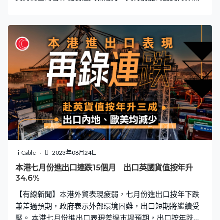
國家發展。 國家主席習近平當地時間周四上午在南非約翰
內斯堡，出席金磚國家領導人第十五次會晤特別記者會。
會上宣布，邀請沙特阿拉伯、埃及、阿聯酋、阿根廷、伊
朗和埃塞俄比亞六個國家，正式成為金磚國家新成員。 習
近平祝賀上述國家加入：「這次擴員也是金磚合作的新起
點，將給金磚合作機制注入新活力，進一步壯大世界和平
發展的力量。我相信只要我們齊心協力，金磚合作大有可
為。」 他又指出，金磚國家對世界和平與發展肩負重要責
任，今次會晤金磚五國圍繞當前國際形勢，和金磚國家合
作等問題展開深入交流，達成廣泛共識，並取得豐碩成
果。 習近平之後出席另一會議，特別提到要支持非洲國家
發展：「中國是非洲的可靠朋友，過去十年向非洲提供大
量發展援助。下階段中國將同非洲國家開展更多合作，支
i-Cable
2023年08月24日
持非洲增強自主發展能力，這包括提供衛星測繪成套數據
本港七月份進出口連跌15個月 出口英國貨值按年升
產品，實施智慧海關合作夥伴計劃。」 他又提到，會協同
34.6%
聯合國教科文組織開展全球發展倡議，助力非洲未來行
【有線新聞】本港外貿表現疲弱，七月份進出口按年下跌
動，積極支持非洲實現可持續發展。
兼差過預期，政府表示外部環境困難，出口短期將繼續受
壓。 本港七月份進出口表現差過市場預期，出口按年跌