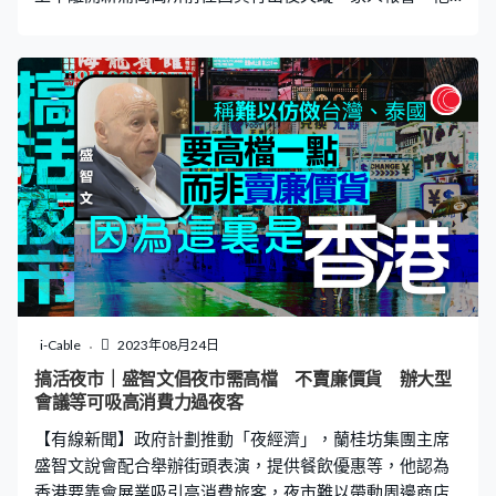
當時穿著橙色背心，攜帶黑色背囊，警方呼籲市民留意。
i-Cable
2023年08月24日
搞活夜市｜盛智文倡夜市需高檔 不賣廉價貨 辦大型
會議等可吸高消費力過夜客
【有線新聞】政府計劃推動「夜經濟」，蘭桂坊集團主席
盛智文說會配合舉辦街頭表演，提供餐飲優惠等，他認為
香港要靠會展業吸引高消費旅客，夜市難以帶動周邊商店