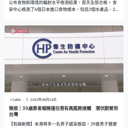
公布食物和環境的輻射水平檢測結果，首天全部合格。 食
安中心檢測了6個日本進口食物樣本，包括2個水產品、2
個肉類產品及2個其他類別產品，全部合格。漁護署在本港
魚類養殖區及批發市場檢測了50個本地漁產品，同樣全部
合格。天文台亦加強測量本港海水的環境輻射水平，由原
先的每季一次增至每月一次，至今沒有異常。
i-Cable
2023年08月24日
猴痘｜39歲患者報稱僅在港有高風險接觸 潛伏期曾到
台灣
【有線新聞】本港再多一名男子感染猴痘。39歲男子健康