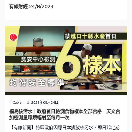
投，會繼續積極拓展按揭業務，將可帶動其他非利息收
有線財經 24/8/2023
入。
i-Cable
2023年08月24日
福島核污水｜政府首日檢測食物樣本全部合格 天文台
加密測量環境輻射至每月一次
【有線新聞】特區政府因應日本排放核污水，即日起定期