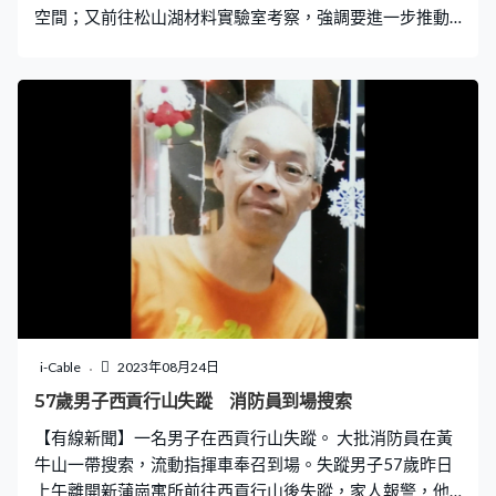
空間；又前往松山湖材料實驗室考察，強調要進一步推動
「產學研」深度融合，在關鍵核心技術突破上取得更大進
展。 他之後去了中國散裂中子源，了解大科學裝置建設和
應用情況，強調要加強基礎研究，為國家實現高水平科技
自立自強作出貢獻，紮實推進中國式現代化進程。
i-Cable
2023年08月24日
57歲男子西貢行山失蹤 消防員到場搜索
【有線新聞】一名男子在西貢行山失蹤。 大批消防員在黃
牛山一帶搜索，流動指揮車奉召到場。失蹤男子57歲昨日
上午離開新蒲崗寓所前往西貢行山後失蹤，家人報警，他