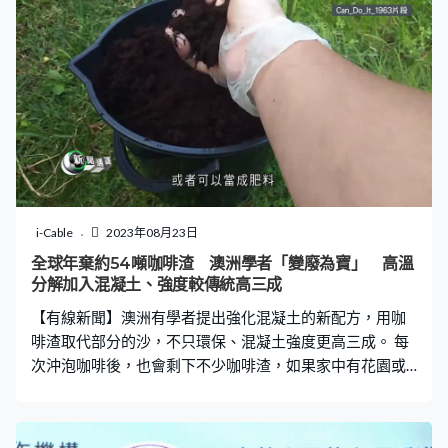
i-Cable
2023年08月23日
全球年棄約54噸咖啡渣 澳洲學者「變廢為寶」 高溫
分解加入混凝土、強度較傳統高三成
【有線新聞】澳洲有學者提出強化混凝土的新配方，用咖
啡渣取代部分的沙，不只環保、混凝土強度更高三成。 每
次沖泡咖啡後，也會剩下不少咖啡渣，如果家中有花園或
者可以當成肥料，但對於店舖及咖啡工業，咖啡渣通常被
當成廢物，估計全球每年拋棄54公噸。 在澳洲的皇家墨爾
本理工大學，有專家發現咖啡渣的「第二生命」，就是用