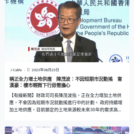
來生產混凝土。混凝土的製造過程需要用到大量的沙，對
環境構成負擔，專家想到可以咖啡渣代替部分的沙。先將
咖啡渣以高溫處理，再和一般的沙混合，研究試過不同溫
度及混合比例，最後發現最佳的方案是以攝氏350度分解
咖啡渣用來替代15%的沙，以這個配方生產混凝土，強度
可以提高30%。 這個方案不只將咖啡渣廢物利用，亦可以
減少從河床挖沙，對建造業是一舉兩得，專家將會進一步
測試這種環保混凝土，務求盡快投入實際應用。
i-Cable
2023年08月23日
稱正全力增土地供應 陳茂波：不因短期市況動搖 甯
漢豪：樓市輕微下行毋需擔心
【有線新聞】財政司司長陳茂波指，正在全力增加土地供
應，不會因為短期市況就動搖進行中的計劃。 政府持續增
加土地供應，目前鎖定的土地來源較未來30年的需求高出
約17%。財政司司長陳茂波出席論壇時指，有足夠的土地
容量才可以解決住屋問題，同時推動產業發展，為市民提
供良好就業機會，不會因為短期市況動搖政策。財政司司