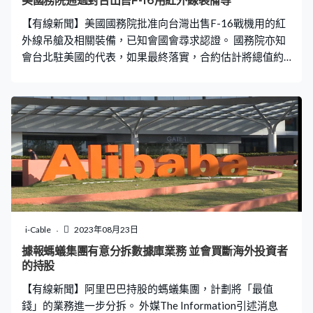
美國務院通過對台出售F-16用紅外線裝備等
【有線新聞】美國國務院批准向台灣出售F-16戰機用的紅
外線吊艙及相關裝備，已知會國會尋求認證。 國務院亦知
會台北駐美國的代表，如果最終落實，合約估計將總值約5
億美元。項目包括用紅外線搜尋目標及追蹤的系統、整
合、測試及彈藥等裝備及支援，又指這次軍售符合國家、
經濟及安全利益，可讓台方維持區內的政治穩定、軍事平
衡及經濟發展。國務院又透露主要承判企業是洛歇馬丁，
洛歇馬丁近年曾因對台售武等遭大陸制裁，北京亦一再表
明堅決反對美方對台售武。
i-Cable
2023年08月23日
據報螞蟻集團有意分拆數據庫業務 並會買斷海外投資者
的持股
【有線新聞】阿里巴巴持股的螞蟻集團，計劃將「最值
錢」的業務進一步分拆。 外媒The Information引述消息