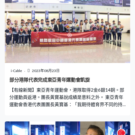
長陳茂波：「我們一定要總結，我們過往可能大家都記憶
猶新，當土地供應短缺時候，我們住屋（價格）飛升。居
住困難這一個經驗，我們絕對不可以重蹈覆轍。我們推動
香港土地供應要充足，這一個決心絕對不會因為短期市場
一些波動而有所動搖。」 發展局局長甯漢豪就指，目前樓
市輕微下行並不需要太過擔心。發展局局長甯漢豪：「私
樓價格有些回落，與其他資助房屋的距離可能拉近了，可
能對社會大眾來說都是好事，不需要過早擔心或關注，目
的都是希望房地產市場平穩健康發展。」
i-Cable
2023年08月23日
部分港隊代表完成東亞青年運動會凱旋
【有線新聞】東亞青年運動會，港隊取得2金6銀14銅。部
分運動員返港。團長黃寶基說成績是意料之外。 東亞青年
運動會香港代表團團長黃寶基：「我期待體育界不同的持
份者。多給機會這些年輕人，多搭建一些平台讓他們有機
會比賽。他們有經驗之後，自然對他往後專業運動員生涯
有幫助。」 奪得銀牌的男子足球隊，三人籃球、跆拳道等
代表凱旋，港隊今屆合共22面獎牌。田徑的李紫桃，獨取