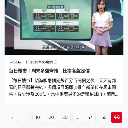
從事日本水產品批發的供應商就說，預計排放核污水後生
意會再下跌兩至三成。日本水產品批發商高俊傑︰「相信
如果（周四）真的排污水，市民會暫停一停、先觀望一
下，相信最少20%至30%以上，之前（宣布後）已經下跌
兩三成，排水之後相信會再下跌兩三成。」 他說政府檢驗
程序約一至兩小時，影響不大。高俊傑︰「第一個程序是
手提式掃輻射的機，基本上會大範圍看貨物有沒有超標的
情況。第二個程序會抽取貨品去實驗室檢查，這個時間比
我們以前進貨會長了一至兩個小時，他說了貨物沒有問題
i-Cable
2023年08月23日
才能出貨。如果檢測時間去到數小時以上、影響交貨，到
每日樓市｜周末多盤齊推 比拼各盤定價
了餐廳已經用不了這個貨物，已經關門了、到了晚上，可
【每日樓市】親海駅兩個期數百分百開價之後，天天有部
能就要提前一天訂貨。」 他又說如果短期內日本進口的貨
署的日子即將完結，多個項目隨即加推全新單位在周末開
品沒有檢驗到有問題，相信生意不會再受大的影
售，最少涉及200伙，當中供應最多的是凱柏峰III，節目
會簡單看看不同預算有甚麼選擇。
46
«
...
10
20
30
...
44
45