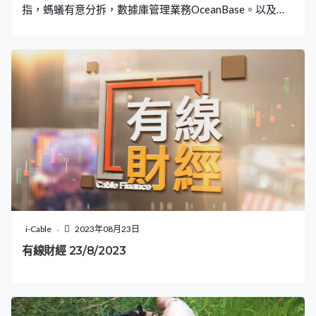
指，螞蟻有意分拆，數據庫管理業務OceanBase。以及買
斷海外投資者的持股，確保相關業務不會由外資持有。
OceanBase被視為螞蟻旗下最有增長潛力的業務之一，業
務在2010年成立，除了支援螞蟻和阿里巴巴，旗下各種項
目的數據管理工作，亦有向其他金融機構，互聯網平台、
零售商，以及政府部門提供服務。 上月初完成整改的螞
蟻，有傳正積極重組架構，剝離部分非核心業務，除了數
據庫還有區塊鏈和國際業務。完成分拆及取得內地金融控
股牌照後，螞蟻部署捲土重來再次申請上市。但不會再尋
求滬、港同步上市，有可能先行申請到香港集資/ 由阿里巴
巴創辦人馬雲，一手成立的螞蟻，2020年底申請在，A股
及港股市場同步上市 如果沒有被內地監管部門臨時刹停，
本來有望成為當時，全球史上最大型新股，估值高達2800
億美元。 但隨著多年整改，市值已縮水超過七成，市場估
i-Cable
2023年08月23日
計螞蟻，如要進一步剝離值錢業務，日後即使能夠上市，
有線財經 23/8/2023
估值也難有吸引力。