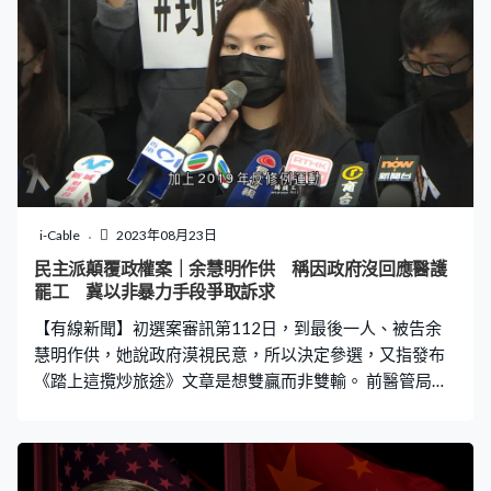
單位內發現該老翁上吊，據知兩人曾因噪音問題爭執，警
方正調查兩宗案件是否有關連。
i-Cable
2023年08月23日
民主派顛覆政權案｜余慧明作供 稱因政府沒回應醫護
罷工 冀以非暴力手段爭取訴求
【有線新聞】初選案審訊第112日，到最後一人、被告余
慧明作供，她說政府漠視民意，所以決定參選，又指發布
《踏上這攬炒旅途》文章是想雙贏而非雙輸。 前醫管局員
工陣線主席余慧明由囚車押送到法院，由代表大律師石書
銘主問下作供，余慧明在新型肺炎爆發時曾經發起醫護罷
工爭取封關，她說當時未獲政府回應。加上2019年反修例
運動政府只會以武力打壓示威者，認為政府對市民訴求視