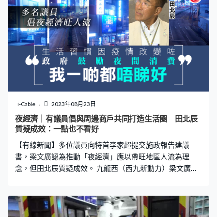
100米、200米金牌，成為雙料冠軍。
i-Cable
2023年08月23日
夜經濟｜有議員倡與周邊商戶共同打造生活圈 田北辰
質疑成效：一點也不看好
【有線新聞】多位議員向特首李家超提交施政報告建議
書，梁文廣認為推動「夜經濟」應以帶旺地區人流為理
念，但田北辰質疑成效。 九龍西（西九新動力）梁文廣︰
「不是純粹說一塊地、擺些攤檔就作為一個夜市，應與周
邊商戶或持份者合作，形成三小時的生活圈或者六小時的
社交圈，因為這樣才可以吸引市民傍晚吃完飯後再到夜市
消遣，再與朋友在附近消費、逗留三至六小時，這樣才可