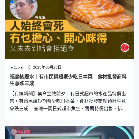
方官員代表都有列席。 五位金磚領導人先後致詞，包括以
視像形式講話的俄羅斯總統普京。 習近平在致詞時提到，
金磚國家要拓展政治安全合作，維護和平安寧：「當前冷
戰思維陰魂不散，地緣政治形勢嚴峻，金磚國家要堅持和
平發展的大方向，鞏固金磚國家戰略夥伴關係；要用好金
磚國家外長會、安全事務高級代表會議等機制。」 他強
調，金磚國家要在涉及彼此核心利益的問題上相互支持，
並在重大國際和地區問題上加強協調。 他又指，金磚國家
要堅持公平正義，完善全球治理，國際規則要依照聯合國
i-Cable
2023年08月23日
憲章宗旨及原則；強調不應拉幫結派，將自己的家法幫規
福島核廢水｜有市民稱短期少吃日本菜 食材批發商料
包裝成國際規則，支持並加強以世貿組織為核心的多邊貿
生意跌三成
易體制，反對小圈子、小集團等，反對脫鉤斷鏈與經濟脅
【有線新聞】禁令生效前夕，有日式超市的水產品特價出
迫。 他又特別提到，要進一步拓展人工智能合作，
售，有市民說短期會少吃日本菜，食材批發商就預計生意
會跌三成。 荃灣一間日式超市魚生、壽司特價出售，排放
核污水前夕，市民進食魚生的意欲又如何呢？余小姐︰
「如果有核污水吃的東西都會有影響，尤其是我們有小朋
友都會擔心，會盡量選擇其他東西。」陳先生︰「人始終
都會死，沒有太大擔心，開心就可以了，不會拒絕吃。」