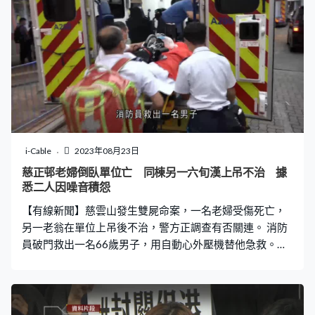
以讓附近的商圈區域帶旺起來。」新界西北（實政圓桌）
田北辰︰「香港的生活習慣因為疫情改變了，人們早吃
飯、早回家，這是市場的結構性改變，政府是否能如此容
易鼓勵人們夜間消費，我一點也不看好。」
i-Cable
2023年08月23日
慈正邨老婦倒臥單位亡 同棟另一六旬漢上吊不治 據
悉二人因噪音積怨
【有線新聞】慈雲山發生雙屍命案，一名老婦受傷死亡，
另一老翁在單位上吊後不治，警方正調查有否關連。 消防
員破門救出一名66歲男子，用自動心外壓機替他急救。現
場是慈正邨正旭樓，下午四時左右，一名85歲女子被發現
在中層一個單位外昏迷，消息指她頭及頸有刀傷，送往廣
華醫院搶救後不治，大批警員帶同盾牌趕到，在走廊發現
一把斧頭，又登記出入居民資料，其後在案發現場下一層