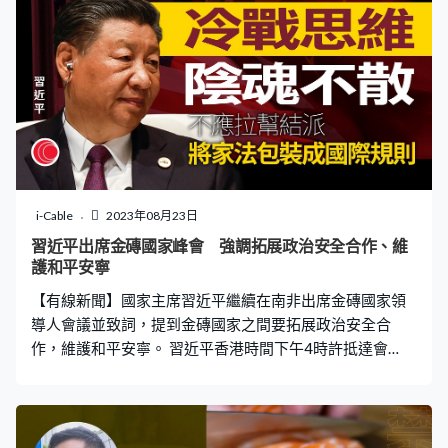
若無睹，令她在2020年3月中決定以個人名義出選立法會
爭取話語權。 余慧明宣布參選後，她在社交媒體發布《踏
上這攬炒旅途》文章，使用「攬炒」字眼，即是在議會內
政府無法任意通過法案，製造憲政危機，制度外組織「大
三罷」，即罷工、罷課、罷市。法官陳仲衡問攬炒即是
「雙輸」局面？余慧明答她想要的是雙贏，法官李運騰說
即使她不想發生，這樣都是「雙輸」。 余慧明說明白，但
認為政府是始作俑者，若政府拒絕聆聽民意到極端狀態才
會發生攬炒。石書銘問這些終點還是手段，她回答想爭取
i-Cable
2023年08月23日
雙普選，議會的攬炒不是目標，她說她想達至的是以非暴
習近平出席金磚國家峰會 強調拓展政治安全合作、維
力、合法的手段施加壓力，爭取政府回應五大訴求，而非
護和平安寧
否決所有議案。 余慧明說為免衛生服務界出現「鎅票」，
【有線新聞】國家主席習近平繼續在南非出席金磚國家領
讓建制派有機可乘，當時主動聯絡戴耀
導人會議並致詞，提到金磚國家之間要拓展政治安全合
作，維護和平安寧。 習近平香港時間下午4時許抵達會
場，與南非總統拉馬福薩握手合照。習近平之後在會場
內，與巴西總統盧拉、拉馬福薩、印度總理莫迪及俄羅斯
外長拉夫羅夫握手合照。 之後習近平轉抵會議室，出席金
磚國家領導人會議，外長王毅和中央辦公廳主任蔡奇等中