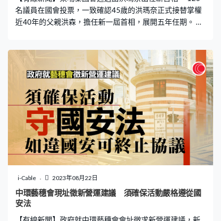
名議員在國會投票，一致確認45歲的洪瑪奈正式接替掌權
近40年的父親洪森，擔任新一屆首相，展開五年任期。 國
會亦通過洪瑪奈的內閣任命，內閣成員有四分之三是新面
孔，但大多由前任閣員的子女或親戚繼任。外界關注洪瑪
奈的安排等同世襲，洪森則留任執政黨黨魁及國會議員。
i-Cable
2023年08月22日
中環藝穗會現址徵新營運建議 須確保活動嚴格遵從國
安法
【有線新聞】政府就中環藝穗會會址徵求新營運建議，新