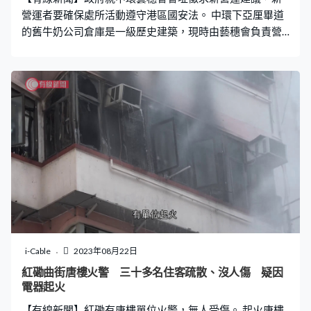
營運者要確保處所活動遵守港區國安法。 中環下亞厘畢道
的舊牛奶公司倉庫是一級歷史建築，現時由藝穗會負責營
運。文化體育及旅遊局向非牟利機構徵求新營運建議，營
運期由明年4月開始，為期三年。政府的說明書列明新營運
者應運用專業判斷、最高敏感度和謹慎態度評估處所可能
涉及的任何潛在國家安全風險或問題，設立有效機制確保
活動嚴格遵從港區國安法。如政府認為營運者正在或即將
從事違反國安的活動，可即時終止協議。
i-Cable
2023年08月22日
紅磡曲街唐樓火警 三十多名住客疏散、沒人傷 疑因
電器起火
【有線新聞】紅磡有唐樓單位火警，無人受傷。 起火唐樓