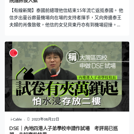
院應訊後入獄
【有線新聞】泰國前總理他信結束15年流亡返抵泰國。 他
信步出曼谷廊曼機場向在場的支持者揮手，又向旁邊泰王
夫婦的肖像致敬，他信的女兒貝東丹亦有到機場迎接。
《曼谷郵報》報道他將被帶到高等法院應訊，再被移送入
獄。74歲的他信2006年因軍事政變倒台，因貪污等罪名被
判監10年，從08年起流亡海外。
i-Cable
2023年08月22日
DSE｜內地四港人子弟學校申請作試場 考評局已巡