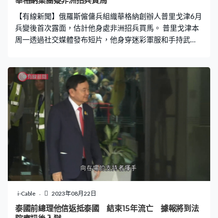
華格納集團疑非洲招兵買馬
【有線新聞】俄羅斯僱傭兵組織華格納創辦人普里戈津6月
兵變後首次露面，估計他身處非洲招兵買馬。 普里戈津本
周一透過社交媒體發布短片，他身穿迷彩軍服和手持武
器，估計身處非洲某個沙漠地區，聲稱正在執行偵察與搜
索任務，並且會在當地進行招募工作。他相信俄羅斯在全
球各地將會變得更強大，而非洲亦會變得更自由。 普里戈
津身處的地點見到有士兵和軍車執勤，暫時未能確認片中
的地點，以及確切的拍攝日期和時間。 普里戈津6月底聲
稱華格納集團後方營地遭俄軍攻擊，發動兵變向莫斯科推
進，要求撤換防長紹伊古等軍方高層。在白俄羅斯總統盧
卡申科斡旋下，普里戈津同意把華格納集團轉移到白俄羅
斯，換取俄羅斯政府放棄起訴，而普里戈津的行踪亦轉趨
低調。據報華格納集團目前在非洲估計有數千傭兵，活躍
於蘇丹、馬里、中非共和國與利比亞等國家。
i-Cable
2023年08月22日
泰國前總理他信返抵泰國 結束15年流亡 據報將到法