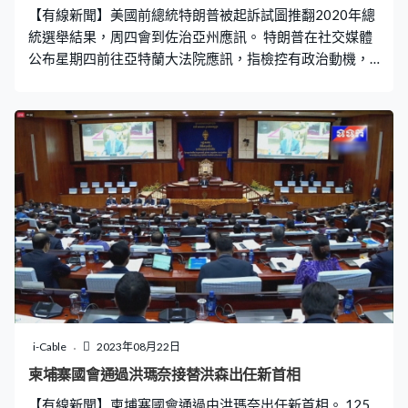
【有線新聞】美國前總統特朗普被起訴試圖推翻2020年總
統選舉結果，周四會到佐治亞州應訊。 特朗普在社交媒體
公布星期四前往亞特蘭大法院應訊，指檢控有政治動機，
是為了妨礙他競選。 佐治亞州聯邦大陪審團上周決定起訴
特朗普及他的18名前幕僚或盟友，故意密謀推翻選舉結
果。特朗普否認被控的13項罪名，包括違反敲詐勒索法及
多項串謀罪。特朗普需支付20萬美元保釋金，不得威脅恐
嚇證人。
i-Cable
2023年08月22日
柬埔寨國會通過洪瑪奈接替洪森出任新首相
【有線新聞】柬埔寨國會通過由洪瑪奈出任新首相。 125