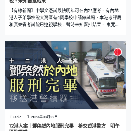
視、未知審批結果
【有線新聞】中學文憑試最快明年可在內地應考。有內地
港人子弟學校說大灣區有4間學校申請做試場，本港考評局
和廣東省考試院已巡視學校，暫時未知審批結果。 東莞暨
大港澳子弟學校總校長賴炳華：「硬件是否也能配合香港
考評局的要求，例如燈光、通風，以及（考核）聆聽考卷
時，我們是否也有相關設備讓學生收聽，儲存考卷的地方
他建議我們不要考慮學校校舍地下一層，怕有水浸的情
況，建議我們在二樓或以上的房間，相關房間也需要有閉
路電視設備。」 賴炳華說試卷會有夾萬鎖起，學生和家長
不用憂慮試卷保密問題，申請的學校也要為離考場較遠的
考生、不同學校的監考老師和考評局人員提供住宿，方便
應考和監考。
i-Cable
2023年08月22日
12港人案｜鄧棨然內地服刑完畢 移交香港警方 明午