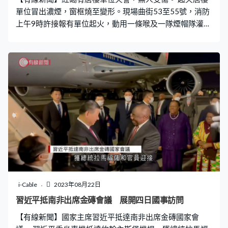
單位冒出濃煙，窗框燒至變形。現場曲街53至55號，消防
上午9時許接報有單位起火，動用一條喉及一隊煙帽隊灌
救。三十多名住客自行疏散，部分人帶同寵物離開。火警
在15分鐘後救熄，初步調查是電器首先起火。
i-Cable
2023年08月22日
習近平抵南非出席金磚會議 展開四日國事訪問
【有線新聞】國家主席習近平抵達南非出席金磚國家會