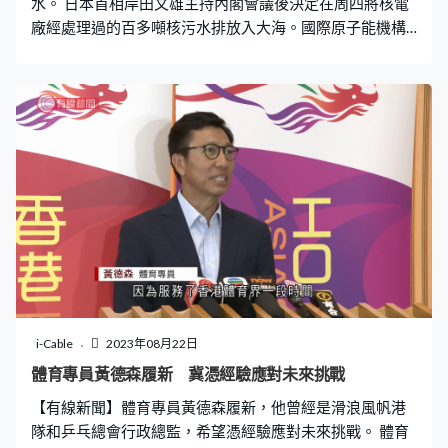
水。 日本首相岸田文雄主持內閣會議後決定在周四將核電
廠經處理過的百多噸核污水排放入大海。國際原子能機構
上月發表報告確認日本的排放核污水計劃符合國際安全標
準。在北京，外交部曾多次批評日本政府無視國內外反對
呼聲，不顧國際社會質疑堅持排放污水，是極端自私和不
負責任。
i-Cable
2023年08月22日
體育專員黃德森履新 冀憑經驗應對未來挑戰
【有線新聞】體育專員黃德森履新，他曾經是滑浪風帆港
隊和乒乓總會行政總監，希望憑經驗應對未來挑戰。 體育