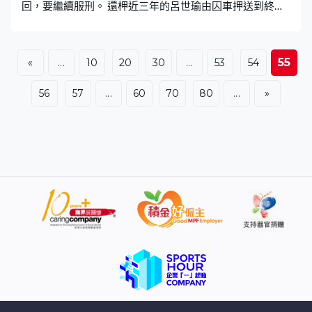
回，要繼續服刑。 還柙近三年的呂世瑜由囚車押送到終審
法院。他去年承認煽動他人分裂國家，原審以監禁五年半
為量刑起點，認罪原本可減刑三分一，但國安法列明「情
節嚴重」，須判監五年以上，呂世瑜最終只獲減刑半年。
55
«
...
10
20
30
...
53
54
他不服上訴，終審法院五名本地法官一致駁回，說如果港
區國安法與本地法律不一致要優先採用國安法，當中的刑
56
57
...
60
70
80
...
»
期分級制是強制規定指明不同級別的判刑幅度下限，不只
是量刑起點。而國安法第33條已列明只有三種情況可以減
刑，條例目的很清楚是要提供誘因，鼓勵犯罪者不再犯
罪，協助當局遏制危害國安的活動，沒有其他減刑因素，
包括認罪也不可以。 按照判詞，這宗案件被裁定為「情節
嚴重」，呂世瑜的量刑須介乎五至十年。法院可有酌情權
考慮認罪等因素減刑，但不能減至低過下限的五年。除非
三種減刑因素適用，法官就要先暫定處罰，再考慮被告是
否可按第33條獲「減輕處罰」，刑期可以降低一級，甚至
免除處罰。 終院又表明不同意上訴庭訂立一般原則，可以
依照內地法律去詮釋港區國安法，因為全國人大委員長立
法時，表明國安法要與維護國安的全國性法律銜