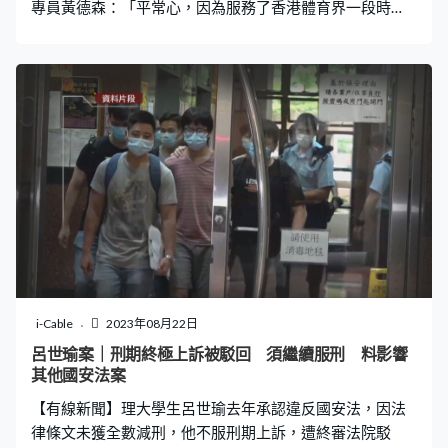
專員黃德森：「平常心，因為服務了香港體育界一段時
間，希望我過往經驗可以幫助到未來在政府崗位的挑戰。
今天我才第一天上班，所以給時間我適應。（或者自己有
否訂立目標希望做到甚麼？）我先上班吧。」
i-Cable
2023年08月22日
呂世瑜案｜刑期終極上訴被駁回 須繼續服刑 料影響
其他國安法案
【有線新聞】理大學生呂世瑜去年承認違反國安法，因法
律條文未獲全數減刑，他不服刑期上訴，遭終審法院駁