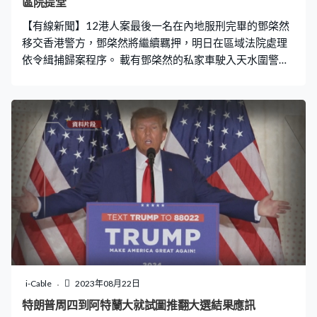
區院提堂
【有線新聞】12港人案最後一名在內地服刑完畢的鄧棨然
移交香港警方，鄧棨然將繼續羈押，明日在區域法院處理
依令緝捕歸案程序。 載有鄧棨然的私家車駛入天水圍警
署，警員在現場戒備，鄧棨然返港後會繼續羈押。司法機
構網頁顯示鄧棨然周三下午會在區域法院提堂處理「依令
緝捕歸案」程序，由區域法院法官高勁修審理，預計需時
15分鐘。 鄧棨然在2019年反修例運動期間涉嫌藏有汽油
彈被捕，被控串謀意圖縱火及管有物品意圖摧毀或損壞財
產罪。2020年8月，他在保釋期間與另外11人潛逃，在內
地水域被截獲。案情指鄧棨然是組織潛逃的主腦，在內地
經審訊後裁定組織他人偷越邊境罪成，判監3年，罰款2萬
元人民幣。他在廣東從化監獄服刑完畢，隨即移送香港警
方。連同鄧棨然，至今12港人案的所有被告都已經返回香
港。
i-Cable
2023年08月22日
特朗普周四到阿特蘭大就試圖推翻大選結果應訊