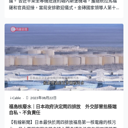
議。 習近平乘坐專機抵達約翰內斯堡機場，獲總統拉馬福
薩和官員迎接，當局安排歡迎儀式。金磚國家領導人第十
五次會晤，預料有60多個國家領袖出席，包括巴西總統盧
拉和印度總理莫迪等，俄羅斯總統普京則會視像參與。今
次是習近平第六次到訪南非，會展開一連四日國事訪問，
與拉馬福薩共同主持中非領導人對話會。
i-Cable
2023年08月22日
福島核廢水｜日本政府決定周四排放 外交部曾批極端
自私、不負責任
【有線新聞】日本最快於周四排放福島第一核電廠的核污