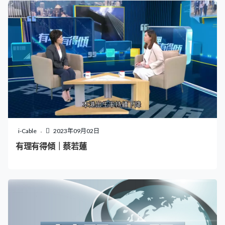
免。大批工人鋸開樹木加緊清理，有承辦商由大欖向美孚
沿路清理。李先生：「上次山竹多些樹，今次比較易清
理、不是太密集，沿路看到都可以，沒有太阻路。」 金鐘
同樣處處塌樹；旺角有商舖整幅圍板倒塌，跌在行人路，
支架半天吊；堅尼地城有天台組合屋從25樓吹落地面，扭
曲變形、壓毀私家車。城大一座教學大樓外的棚架幾乎整
幅倒塌，幸好無人受傷，經過都要小心。
i-Cable
2023年09月02日
有理有得傾｜蔡若蓮