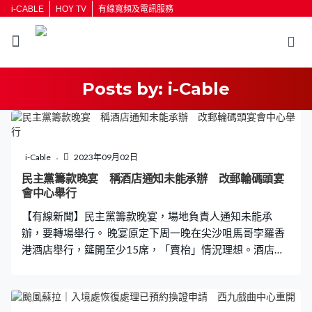
i-CABLE
HOY TV
有線寬頻及電訊服務
Posts by:
i-Cable
返回
i-Cable
2023年09月02日
按輸入鍵開始搜尋
民主黨籌款晚宴 稱酒店通知未能承辦 改郵輪碼頭宴
會中心舉行
【有線新聞】民主黨籌款晚宴，場地負責人通知未能承
辦，要轉場舉行。 晚宴原定下周一晚在尖沙咀馬哥孛羅香
港酒店舉行，筵開至少15席，「賣枱」情況理想。酒店周
四通知民主黨未能承辦晚宴、無交代原因。民主黨會轉到
啟德郵輪碼頭宴會中心晚宴，同樣筵開15席。 民主黨對上
一次籌款晚宴在2019年，去年起三度因為場地聲稱出現突