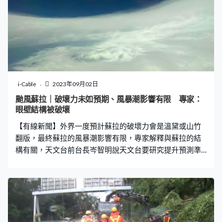
i-Cable
2023年09月02日
颱風蘇拉｜破壞力未如預期、風暴潮影響有限 專家：
眼壁結構被破壞
【有線新聞】外界一度預計蘇拉的破壞力會是溫黛或山竹
翻版，最終蘇拉的風暴潮影響有限，專家解釋與蘇拉的結
構有關，天文台前台長岑智明說天文台要研究提升預測準
確度。 相隔五年再有十號颶風襲港，蘇拉是香港有記錄以
來第17個十號風球。星期五掛八號之後，蘇拉中心附近最
高持續風速達每小時210公里，是歷來最強的颱風，幸運
的是，沒有成為溫黛或山竹翻版，專家說跟蘇拉的結構有
關。 香港氣象學會發言人梁榮武：「是一個小的颱風，強
而小的颱風。影響範圍未必很大，回看風力分布，最大風