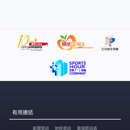
隊在大澳協助村民出入。部分商舖重開，包括這間茶樓，
茶客都無懼風雨，繼續享用「一盅兩件」。曾先生：「無
法擔心，天文台或會有誇大，我們大澳人見慣了，其實這
颱風沒山竹那麼厲害，他當然說得很大。」 商戶最擔心是
貨物被水浸壞，多次受波及的海味舖說影響比預期小。崔
先生：「損失數天生意，完全沒生意做。這條街以前最危
險，自從有了水壩，最安全就是永安街、太平街。十多年
前沒這個水壩，這邊全部水浸幾呎。」 即使水位上升沒預
期般嚴重，大家也要遠離岸邊。
有用連結
新聞資訊
財經資訊
電視節目表