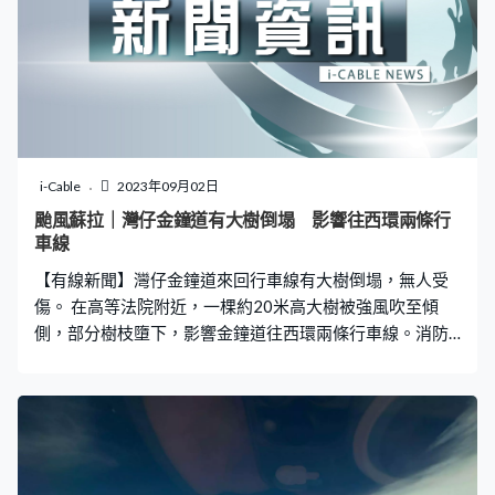
i-Cable
2023年09月02日
颱風蘇拉｜灣仔金鐘道有大樹倒塌 影響往西環兩條行
車線
【有線新聞】灣仔金鐘道來回行車線有大樹倒塌，無人受
傷。 在高等法院附近，一棵約20米高大樹被強風吹至傾
側，部分樹枝墮下，影響金鐘道往西環兩條行車線。消防
到場升起鋼梯，用工具將大樹移除。另外金鐘道往銅鑼灣
方向警察總部附近，一棵大樹折斷塌下，警員到場用電鋸
切斷樹幹，移到路邊。