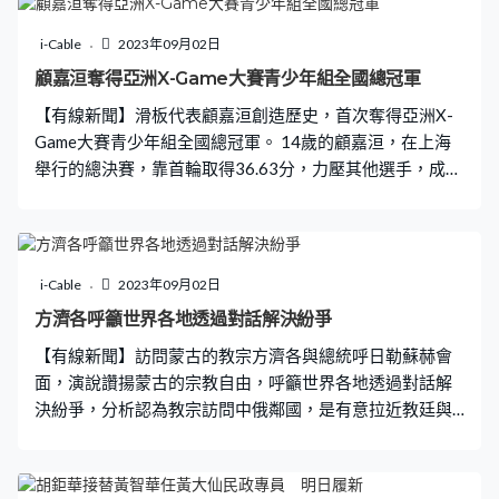
i-Cable
2023年09月02日
顧嘉洹奪得亞洲X-Game大賽青少年組全國總冠軍
【有線新聞】滑板代表顧嘉洹創造歷史，首次奪得亞洲X-
Game大賽青少年組全國總冠軍。 14歲的顧嘉洹，在上海
舉行的總決賽，靠首輪取得36.63分，力壓其他選手，成為
首位封王的香港運動員。他上月到日本集訓、提升技術，
感謝家人及各界支持。
i-Cable
2023年09月02日
方濟各呼籲世界各地透過對話解決紛爭
【有線新聞】訪問蒙古的教宗方濟各與總統呼日勒蘇赫會
面，演說讚揚蒙古的宗教自由，呼籲世界各地透過對話解
決紛爭，分析認為教宗訪問中俄鄰國，是有意拉近教廷與
兩國的關係。 教宗方濟各抵達首都烏蘭巴托的成吉思汗廣
場，總統呼日勒蘇赫為他舉行歡迎儀式，兩人之後轉到國
家宮會談。 方濟各又向官員和外交使團演講，讚揚蒙古擁