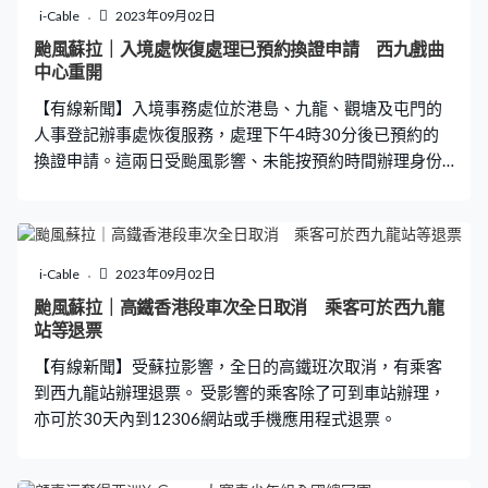
發問題要取消。
i-Cable
2023年09月02日
颱風蘇拉｜入境處恢復處理已預約換證申請 西九戲曲
中心重開
【有線新聞】入境事務處位於港島、九龍、觀塘及屯門的
人事登記辦事處恢復服務，處理下午4時30分後已預約的
換證申請。這兩日受颱風影響、未能按預約時間辦理身份
證手續的市民，可在往後日子辦理，毋須重新預約。 西九
戲曲中心在改發三號風球後重新開放，茶館劇場晚上的節
目如期舉行。
i-Cable
2023年09月02日
颱風蘇拉｜高鐵香港段車次全日取消 乘客可於西九龍
站等退票
【有線新聞】受蘇拉影響，全日的高鐵班次取消，有乘客
到西九龍站辦理退票。 受影響的乘客除了可到車站辦理，
亦可於30天內到12306網站或手機應用程式退票。