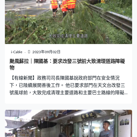
都是在南面的地方。山竹是一個很大的颱風，全港影響的
範圍很嚴重。」 蘇拉的風暴潮影響亦未如天文台預計，梁
榮武解釋蘇拉中心附近最低海平面氣壓有980百帕斯卡，
山竹和溫黛分別只是945和950百帕斯卡，「氣壓低會拉扯
海水，是風暴潮的重要因素。蘇拉這方面引起的風暴潮自
然弱一點。蘇拉基本上與海岸線平行，這樣的角度不會產
生非常大的風暴潮。」 天文台前台長岑智明在社交平台
i-Cable
2023年09月02日
說，蘇拉中心眼壁的結構明顯被破壞，因此風暴潮沒有天
颱風蘇拉｜陳國基：要求改發三號前大致清理道路障礙
文台原先估計的大，吐露港的破紀錄預報沒有兌現，認為
物
天文台需要做更多研究提升預測準確度。
【有線新聞】政務司司長陳國基說政府部門在安全情況
下，已陸續展開善後工作。 他已要求部門在天文台改發三
號風球前，大致完成清理主要道路和主要巴士路線的障礙
物，務求社會盡早回復基本運作，並要求發展局等部門特
別巡查主要街道，跟進對公眾構成明顯危險的招牌和棚
架。