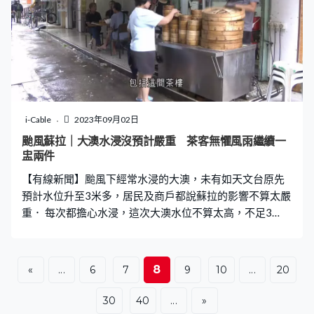
i-Cable
2023年09月02日
颱風蘇拉｜大澳水浸沒預計嚴重 茶客無懼風雨繼續一
盅兩件
【有線新聞】颱風下經常水浸的大澳，未有如天文台原先
預計水位升至3米多，居民及商戶都說蘇拉的影響不算太嚴
重． 每次都擔心水浸，這次大澳水位不算太高，不足3
米。即使天文台預計大澳水位會升至海圖基準面以上3米
多，水位與棚屋底部仍有一段距離。住了棚屋六十年的羅
女士說以平常心面對蘇拉來襲，「沒甚麼預不預防，如果
8
«
...
6
7
9
10
...
20
認為水漲就撤離。現在把東西墊高，沒甚麼可做，收拾東
西，認為水漲就找地方走。」 渠務署在橫水渡搭建擋水板
30
40
...
»
和臨時樓梯方便居民出入，以防潮漲水湧入內街；有民安