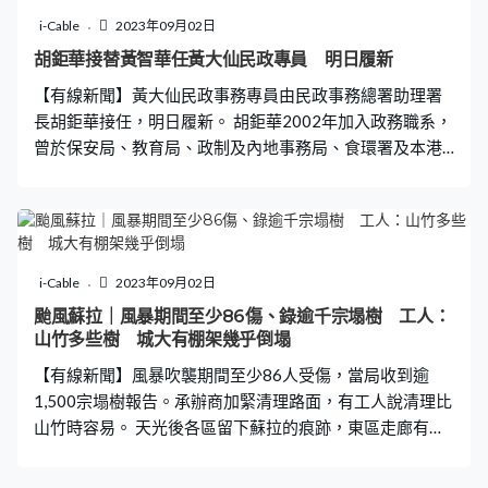
有宗教自由，致力促進人權與和平，又指希望戰爭的陰霾
i-Cable
2023年09月02日
散去，呼籲以對話緩和緊張局勢。 今次是首次有教宗到訪
胡鉅華接替黃智華任黃大仙民政專員 明日履新
蒙古，當地天主教社區規模不足1500人，分析認為方濟各
【有線新聞】黃大仙民政事務專員由民政事務總署助理署
到訪這個南接中國、北臨俄羅斯的國家，是有地緣政治考
長胡鉅華接任，明日履新。 胡鉅華2002年加入政務職系，
慮，或意拉近對中俄的關係。 方濟各周五飛越中國領空時
曾於保安局、教育局、政制及內地事務局、食環署及本港
致訊問候國家主席習近平，北京形容是體現了梵蒂岡的善
駐東京經濟貿易辦事處工作。至於上一任專員黃智華獲地
意，願意相向而行，改善兩國關係。 方濟各訪問蒙古這幾
區人士筵開40多席歡送，引起爭議。
天，南韓、泰國、越南等多個亞洲國家，以至香港教區主
教周守仁都有專程赴蒙古觀禮。但據報沒有內地主教參
與，天主教媒體稱相信是北京下令所致，教廷對此感失
望。
i-Cable
2023年09月02日
颱風蘇拉｜風暴期間至少86傷、錄逾千宗塌樹 工人：
山竹多些樹 城大有棚架幾乎倒塌
【有線新聞】風暴吹襲期間至少86人受傷，當局收到逾
1,500宗塌樹報告。承辦商加緊清理路面，有工人說清理比
山竹時容易。 天光後各區留下蘇拉的痕跡，東區走廊有塌
樹橫跨整條行車線；筲箕灣有塌樹壓著旅遊巴，路旁的樹
連根拔起；大埔昌運中心對開草叢，整排樹木幾乎無一倖