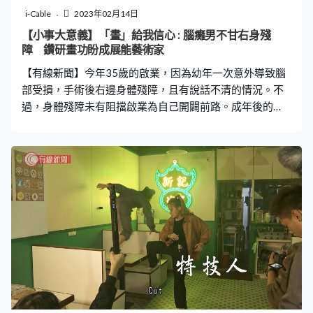
i-Cable
2023年02月14日
【小事大意義】「畫」給我信心 : 腦癱男不甘右身殘
障 鑽研畫功盼成展能藝術家
【有線新聞】今年35歲的啟業，因為幼年一次意外導致腦
部受損，手術後右邊身體殘障，且有說話不清的情況。不
過，身體殘障未有阻擋啟業為自己開闢前路。成年後的
他，以自學畫技獲得他人賞識，筆下風景畫往往讓其有不
少工作接洽。他更希望藉畫畫讓一直擔憂自己的媽媽和導
師，可以放心，證明自己「其實可以做到很多事」。