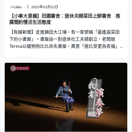
i-Cable
2023年01月31日
【小事大意義】田園書舍：退休夫婦菜田上辦書舍 推
廣簡約慢活生活態度
【有線新聞】走進錦田大江埔，有一家號稱「最遙遠菜田
下的小書屋」。書屋由一對退休社工夫婦創立，老闆娘
Teresa以寵物狗比比命名書屋，寓意「施比受更為有福」
和「天涯若比鄰」。書屋備有茶點小食免費招呼客人，開
創以書換菜，鼓勵來者與他人分享資源和知識。Teresa
說：「健康快樂是不能用錢衡量，如果自己能夠給予多
些，感染他人將美好的事物跟人分享，就是一個快樂的根
源。」