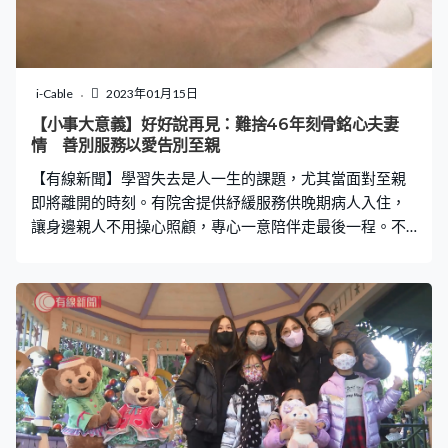
i-Cable
2023年01月15日
【小事大意義】好好說再見：難捨46年刻骨銘心夫妻
情 善別服務以愛告別至親
【有線新聞】學習失去是人一生的課題，尤其當面對至親
即將離開的時刻。有院舍提供紓緩服務供晚期病人入住，
讓身邊親人不用操心照顧，專心一意陪伴走最後一程。不
過其實除了令晚期病人得以善終，過後對喪親者的支援同
樣重要。與太太結婚46年的根耀經歷喪妻之痛，心情久久
未能平復。透過善別輔導服務，他在喪妻一年多過後，逐
漸找到內心的安穩，用適合自己的方式建立與太太在情感
上的連結。