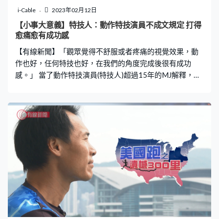
i-Cable
2023年02月12日
【小事大意義】特技人：動作特技演員不成文規定 打得
愈痛愈有成功感
【有線新聞】「觀眾覺得不舒服或者疼痛的視覺效果，動
作也好，任何特技也好，在我們的角度完成後很有成功
感。」 當了動作特技演員(特技人)超過15年的MJ解釋，行
內有不成文規定，動作特技要「好冧 」才算得上成功。
「好冧」即疼痛，追求逼真的視覺效果，務求讓觀眾看得
刺激。 自小受爸爸薰陶愛上港產動作片，MJ當過跆拳道教
練，又當過舞台表演者，後來經電影界朋友引薦入行。入
行後當過古天樂、鄭伊健、黃宗澤等主演的替身演員，如
今是行內較年輕的動作指導，MJ關心行業青黃不接的同
時，亦寄語電影製作可多加入動作特技原素，「不一定要
以凝重氣氛去做一個動作﹐黑色幽默或者喜劇也可以加入
動作，各大導演或者發行商可以考慮一下，比較寄望這一
方面。」