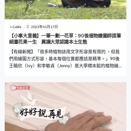
i-Cable
2023年01月17日
【小事大意義】一筆一劃一花草：90後植物繪圖師提筆
細畫花果一生 冀讓大眾認識本土生態
【有線新聞】「很多時植物誌用文字形容是有限的 ，但我
們用繪圖方式形容，基本每個位置都應該是精準。」90後
王曉欣（Ivy）和李敏貞（Jenny）是大學標本館的植物繪
圖師，她們的職責是以點線精準畫出不同植物的結構。為
此，她們不時會到郊外採集和鑑定植物，務使畫作細膩解
說其結構與特徵，為植物學者日後的研究奠下基礎，亦為
大眾在了解本土自然生態時，多了一個容易理解的參考途
徑。