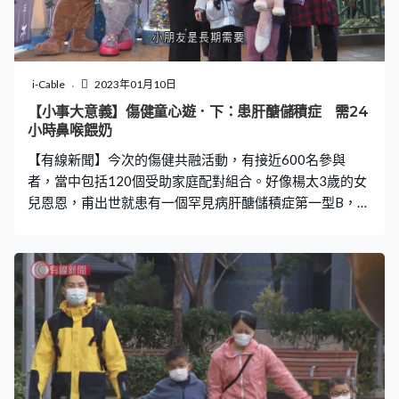
i-Cable
2023年01月10日
【小事大意義】傷健童心遊．下：患肝醣儲積症 需24
小時鼻喉餵奶
【有線新聞】今次的傷健共融活動，有接近600名參與
者，當中包括120個受助家庭配對組合。好像楊太3歲的女
兒恩恩，甫出世就患有一個罕見病肝醣儲積症第一型B，身
體處理不了吸收的糖分，需要一直少許的糖給身體使用，
如果不是的話，就會有血糖十分之低的情況，嚴重血糖低
是會有機會致命的。 楊太表示，想多些人認識肝醣儲積症
這個病，因為我們知道的時候，其實都不知是甚麼來的，
甚至我們試過乘坐救護車的時候，救護人員都不知這個是
甚麼病，所以覺得都很值得帶給大家認識，希望大眾多些
了解。