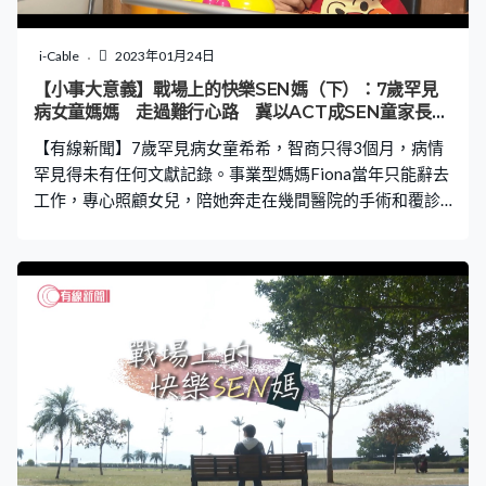
i-Cable
2023年01月24日
【小事大意義】戰場上的快樂SEN媽（下）：7歲罕見
病女童媽媽 走過難行心路 冀以ACT成SEN童家長同
路人
【有線新聞】7歲罕見病女童希希，智商只得3個月，病情
罕見得未有任何文獻記錄。事業型媽媽Fiona當年只能辭去
工作，專心照顧女兒，陪她奔走在幾間醫院的手術和覆診
路上，跟進女兒十多科包括骨科、腦科、心臟科、泌尿科
等等的繁多覆診。 本來「為母則強」的社會觀念，已令香
港家長把一切責任扛在身上，情緒壓力無從渲泄。有罕見
病及特殊教育需要子女的父母，又如何捱過最難行的路？
為何當年同路人渺渺的她，現在希望走出來，學習新一代
心理輔導方法ACT，以過來人的身份，陪伴其他有特殊需
要的兒童家長？在陪訓中，她又受到甚麼啟發？