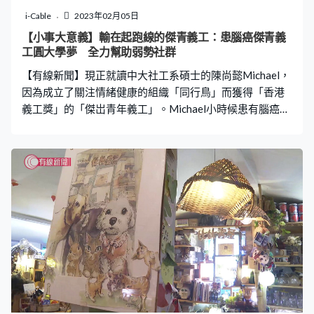
i-Cable
2023年02月05日
【小事大意義】輸在起跑線的傑青義工：患腦癌傑青義
工圓大學夢 全力幫助弱勢社群
【有線新聞】現正就讀中大社工系碩士的陳尚懿Michael，
因為成立了關注情緒健康的組織「同行鳥」而獲得「香港
義工獎」的「傑岀青年義工」。Michael小時候患有腦癌，
手術後右邊身的神經綫受損，右眼視力僅剩一兩成，右邊
臉連笑也有難度，活動能力亦比常人差。因外表問題，自
小受到同學欺凌。 到中學後期立志修讀能服務社會的學
科，3度考DSE才成功入讀副學士，跨越重重難關，經歷5
年堅持之後，Michael終於圓了大學夢，主修政治與行政。
入中大第二年，即2020年Michael更創辦「同行鳥」，希
望可以關注中大的學生的情緒問題，亦都關注全港情緒病
患者的情緒管理。