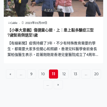
i-Cable
2023年01月09日
【小事大意義】傷健童心遊．上：患上黏多醣症三型
7歲智商倒退至1歲
【有線新聞】疫情持續了3年，不少有特殊教育需要的學
生，都需要大家多些關心和照顧，香港兒科醫學會前會長
葉柏強醫生表示，趁著剛剛是香港兒童醫院成立了4周年，
希望邀請香港兒童醫院很多的病人及家人，開開心心玩一
個很愉快的一天。好像患有黏多醣症的承皓、偉翔兩兄
弟，以及患有肝醣儲積症，需要24小時用鼻喉餵奶的恩
11
«
...
9
10
12
13
...
20
恩，就參加了一個傷健共融的活動，配對不同的義工家
庭，一齊去主題樂園分享喜悅。 整天蹦蹦跳、坐不定，表
...
»
面跟普通小朋友沒有分別的偉翔，由於患上黏多醣症第三
型，7歲智商已經倒退至只是1歲，因為偉翔爸爸媽媽都有
隱性基因，所以遺傳了一個重症叫黏多醣症第三型，最主
要是有些雜質一直在腦部那裏聚積，形成對腦部慢慢地聚