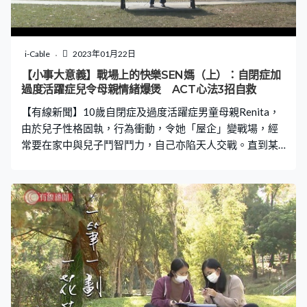
i-Cable
2023年01月22日
【小事大意義】戰場上的快樂SEN媽（上）：自閉症加
過度活躍症兒令母親情緒爆煲 ACT心法3招自救
【有線新聞】10歲自閉症及過度活躍症男童母親Renita，
由於兒子性格固執，行為衝動，令她「屋企」變戰場，經
常要在家中與兒子鬥智鬥力，自己亦陷天人交戰。直到某
天，她發現自己情緒「爆煲」，需要求助。ACT（接納與
承諾治療）的新一代心理輔導令她明白，自己不只需要
「解決問題」，而是先照顧好自己情緒，自省心底最珍重
的東西為何，把崩緊的情緒和關係軟化，才能一步步走向
目標。究竟她最終的改變是甚麼？