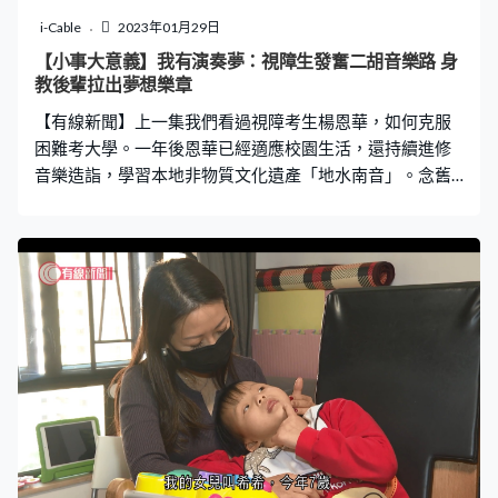
i-Cable
2023年01月29日
【小事大意義】我有演奏夢：視障生發奮二胡音樂路 身
教後輩拉出夢想樂章
【有線新聞】上一集我們看過視障考生楊恩華，如何克服
困難考大學。一年後恩華已經適應校園生活，還持續進修
音樂造詣，學習本地非物質文化遺產「地水南音」。念舊
的恩華，亦不忘母校心光盲人院暨學校的栽培，有定期教
導師弟師妹拉二胡，希望為其他視障後輩帶來的投身音樂
演奏的職業可能性。 重溫上集《漆黑中弦情》：
https://www.facebook.com/cablewish/videos/375171474
126812/?__tn__=%2CO