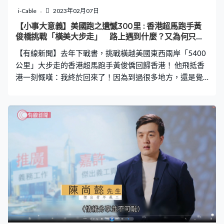
i-Cable
2023年02月07日
【小事大意義】美國跑之遺憾300里 : 香港超馬跑手黃
俊橋挑戰「橫美大步走」 路上遇到什麼？又為何只差
最後一段？
【有線新聞】去年下戰書，挑戰橫越美國東西兩岸「5400
公里」大步走的香港超馬跑手黃俊僑回歸香港！ 他飛抵香
港一刻慨嘆：我終於回來了！因為到過很多地方，還是覺
得香港最好。究竟他這次美國之旅，遇到什麼風浪？看到
什麼風景線？ 曾豪言5400公里的橫美洲之路，又是否真的
可以完全用雙腳走完？相信人類無極限的他，又會在旅程
中遇到甚麼困境，留下甚麼遺憾？發現自己需要再成長的
空間？