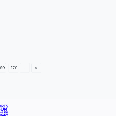
能平躺著生活，無法自行站立或坐起身。隨著年齡增長，
活動也大幅受到限制，早前有外國專業醫療團隊介入，與
父母商量後認為無必要高風險分離，而是藉由重建骨盆和
切除第3條腿，使軀幹更加垂直以便正常坐起來。術後3個
月未見有出現併發症，活動能力也有所改善。 各有思想個
性 或迫使
160
170
...
»