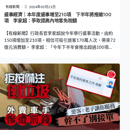
示，會為有需要臨時住宿人士開放臨時庇護中心。
有線新聞
2024年05月21日
盛事經濟｜本年度盛事增至210項 下半年將推逾100
項 李家超：爭取提高內地客免稅額
【有線新聞】行政長官李家超說今年舉行盛事活動，由約
150項增加至210項，相信可吸引旅客170萬人次，帶來72
億元消費額。 李家超：「今年下半年會推出超過100項盛
事，有文藝創意活動、節慶匯演、體育比賽、大型會議、
貿易展覽、金融峰會等，涉及不同領域。既有全新盛事，
亦有載譽歸來的盛事，全新盛事包括香港演藝博覽、香港
時裝設計周及與交通運輸有關的博覽會等。內地同胞來港
人數大增，會與盛事經濟產生乘數效應，倍增經濟效益。
特區政府會繼續向中央提議及爭取更多惠港政策，尤其提
高內地訪港旅客免稅額。」