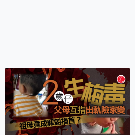
影響生計。 到底富蝶邨是否裝修黑工的天堂？《一線搜
查》記者在入境處採取行動前曾上樓了解過。記者去到屋
邨，發現出入的大都是裝修師傅，但並非全部要登記。隨
便走到一層，就見到一些說普通話的裝修師傅正在開工。
其中一位操普通話、在單位內做裝修的男子聲稱是移民，
其父親開公司接裝修生意，聘請的師傅都是香港