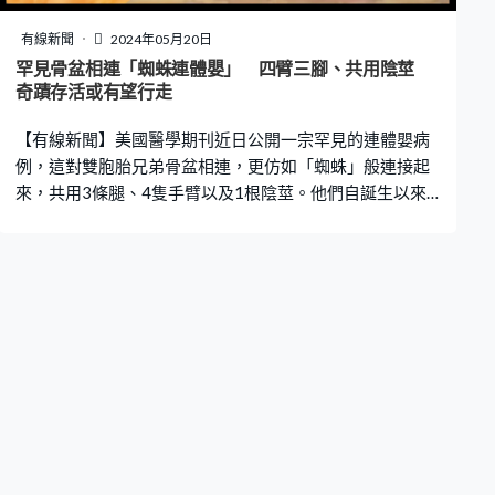
錢，什麼都不用幹？你覺得你幹不了可以聯絡我取消，你
在清高甚麼？現在是我錢付了，我要的服務沒到位，沒毛
有線新聞
2024年05月20日
病吧？」車手稱「你可以讓客服介入投訴」，對方便稱：
罕見骨盆相連「蜘蛛連體嬰」 四臂三腳、共用陰莖
「已經在投了呢。老子讓你服務的就是倒垃圾，幹不了可
奇蹟存活或有望行走
以別接你爸爸的單，也可以取消訂單。投訴如果沒結果，
【有線新聞】美國醫學期刊近日公開一宗罕見的連體嬰病
那這十塊就是給你的安葬費。」 平台：自
例，這對雙胞胎兄弟骨盆相連，更仿如「蜘蛛」般連接起
來，共用3條腿、4隻手臂以及1根陰莖。他們自誕生以來
只能平躺生活，考慮到長大後活動更多，早前接受切除矯
正手術，3年來終於首度能夠坐起來，但未來能否分離各自
生活，尚是未知之數。 兩百萬分之一機率出現 存活率極
低 據外國傳媒報道，這對來自印尼的雙胞胎兄弟於2018年
出生，共享3條腿、4隻手臂、1根陰莖，且共用膀胱、直
腸以及腸道等多個內臟器官。這種特殊連體情況被稱為
「Ischiopagus Tripus」，由於狀似蜘蛛，因此也被稱為
「蜘蛛連體雙胞胎」，只有兩百萬分之一的機率會出現。
這種分裂大約發生在受孕後的8至12天，儘管懷孕期間與
出生後的存活率極低，但是他們仍奇蹟似地活下來。 由於
新冠疫情的爆發，所以醫療方案一直未能展開，在3歲前只