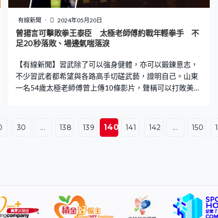
得而知，但她同昊昊同樣要接受治療，並改變生活習慣，
減低傳染率。昊昊的母親回想起，昊昊的祖母有一個壞習
有線新聞
2024年05月20日
慣，可能是導致昊昊感染梅毒的原因。原來祖母一直喜歡
曾揚言可擊敗拳王泰臣 太極老師傅約戰年輕拳手 不
把食物嚼碎，再餵給昊昊，「說好消化，這個習慣我們說
足20秒落敗、場邊氣喘落淚
了好多次都不改，不知道昊昊的病是不是跟這個習慣有關
【有線新聞】習武除了可以強身健體，亦可以鍛鍊意志，
係。」 杭州市中醫院皮膚科副主任袁丞達指：「如果
不少習武者都希望與各路高手切磋武藝，證明自己。山東
一名54歲太極老師傅曾上傳10條影片，聲稱可以打敗美國
傳奇拳王泰臣（Mike Tyson）。他最近約戰一名年輕拳手
對打，僅20秒就被擊敗，最終在場邊落淚，引起討論。 該
名老師傅是抖音博主「太極實戰谷師父」，曾上載多條以
140
0
30
...
138
139
141
142
...
150
「如何用太極拳打敗拳王泰臣」為主題的影片，教導如何
破解泰臣攻擊，又揚言其內家拳功力深厚，可以應付泰臣
900磅重拳，甚至對方根本打不到他，「泰臣會感覺到在
水裡面打拳，300磅他都打不出來」、「你要限制他的發
力，限制他的技術，同時要反擊」。 不足20秒落敗認輸
堅信太極可打敗拳擊 為了證明其實戰能力，「谷師父」帶
同攝影團隊到一間拳館「踢館」，與一名年輕拳手對賽，
賽前更安慰對手不要害怕，如果擔心隨時可以認輸。拳賽