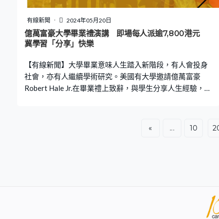
子，根本拿不動。我姐姐就要他清點一下，他不同意，發
生爭吵，他就打我姐姐的頭和臉，我姐姐另外一個朋友也
有線新聞
2024年05月20日
被打了。」女教師被診斷為閉合性顱腦損傷輕型，其朋友
億萬富豪大學畢業禮演講 即場每人派逾7,800港元
身體多處損傷、頭部腫脹。 江先生指，解僱葉女士的原因
冀學習「分享」快樂
是她「無法勝任工作」，有關用一元硬幣支付賠償，他稱
【有線新聞】大學畢業意味人生踏入新階段，有人會投身
是搬屋是朋友交了一大
社會，亦有人繼續學術研究。美國有大學邀請億萬富豪
Robert Hale Jr.在畢業禮上致辭，與學生分享人生經驗，期
間他命保安人員抬了兩個大行李上台，宣布向每名畢業生
派發1,000美元（約7,800港元）現金作鼓勵，又希望他們
將其中一半做善事。 《紐約郵報》報道，美國麻州大學達
«
...
10
2
特茅斯分校（UMass Dartmouth）早前舉行畢業禮，校方
邀請了億萬富豪Robert Hale Jr.致辭，指他曾經幾乎在一夜
之間損失10億美元，又在成立公司半年前曾宣布破產，最
後重新出發。他稱，希望以自身經歷鼓勵畢業生，希望他
們不要害怕失敗，更不要用失敗定義自己。 冀學生捐一半
獎金 去年曾向畢業生派錢 Robert其後命保安人員抬了兩
個大行李上台，向台下觀眾指「對我和妻子來說，我們一
生中最大的快樂，就是贈送禮物。」他隨即宣布向每名在