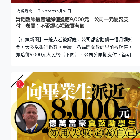
有線新聞
2024年05月20日
舞蹈教師遭無理解僱獲賠9,000元 公司一元硬幣支
付 老闆：不否認心裡確實有氣
【有線新聞】一般人若被解僱，公司都會賠償一個月通知
金，大多以銀行過數。重慶一名舞蹈女教師早前被解僱，
獲賠償9,000元人民幣（下同）。公司分兩期支付，首期先
付近1,500元，逾7,500元尾數則以一元硬幣支付，女教師
要求老闆當面點清數目，雙方發生爭執，其中女教師被毆
打，頭部受傷送院。 姓葉女教師在重慶市雲陽縣一家藝術
教育補習班工作了三年，近日遭公司辭退，她認為公司沒
有正當理由解僱，加上近兩年工作，公司都未有為她投
保，決定申請勞動仲裁。最終涉事公司需向她賠償合共
9,000元經濟補償和失業保險，公司先付1,440元，剩餘
7,560元未付，姓江老闆要求女教師到家中當面領取。 教
師要求點算硬幣遭打傷 老闆終轉帳付款 女教師聞言擔心
安全，故相約妹妹、朋友等一行四人陪同到老闆住所，女
教師的妹妹指：「結果他給的就是一元的硬幣，一大袋