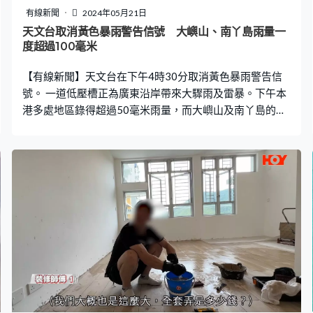
有線新聞
2024年05月21日
天文台取消黃色暴雨警告信號 大嶼山、南丫島雨量一
度超過100毫米
【有線新聞】天文台在下午4時30分取消黃色暴雨警告信
號。 一道低壓槽正為廣東沿岸帶來大驟雨及雷暴。下午本
港多處地區錄得超過50毫米雨量，而大嶼山及南丫島的雨
量更超過100毫米，多處出現水浸及塌樹。 此外，一股偏
東氣流正影響廣東東部沿岸。天文台表示，本港地區今晚
及明日多雲，間中有驟雨及幾陣雷暴，初時雨勢頗大。氣
溫介乎25至28度。吹和緩東至東南風。展望隨後兩三日仍
然有驟雨，星期四稍後至星期五驟雨較多。