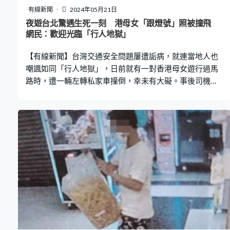
有線新聞
2024年05月21日
夜遊台北驚遇生死一刻 港母女「跟燈號」照被撞飛
網民：歡迎光臨「行人地獄」
【有線新聞】台灣交通安全問題屢遭詬病，就連當地人也
嘲諷如同「行人地獄」，日前就有一對香港母女遊行過馬
路時，遭一輛左轉私家車撞倒，幸未有大礙。事後司機辯
指「看不到人」，遭網民鬧爆連班馬線也沒有注意，「根
本是瞎撞」。 已過馬路一半 忽遭左轉車正面撞 據對頭方
向私家車紀錄儀拍到，涉事母女於「行人綠燈」時過馬
路，而且已行了一半，卻遭左轉的私家車直接撞上。走在
前的母親捱撞後倒在車旁不斷哀號，而女兒則向後跌倒，
事後趕快起身走回行人路，更嚇到抱著路旁的電線桿，期
間不斷哀嚎尖叫。 台灣傳媒指出，事情發生在本月18日晚
上，地點為台北市大安區復興南路一段與大安路一段。警
方則實，涉事的65歲楊姓母親及24歲趙姓女兒受輕傷並無
大礙，當場表示不需送院，目前也已離台返港。肇事54歲
司機自稱駕駛表示沒看到母女過馬路，對於撞傷人感到非
常抱歉，表示願意賠償，但因未依規定停讓行人致使行人