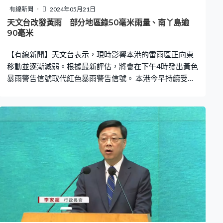
有線新聞
2024年05月21日
天文台改發黃雨 部分地區錄50毫米雨量、南丫島逾
90毫米
【有線新聞】天文台表示，現時影響本港的雷雨區正向東
移動並逐漸減弱。根據最新評估，將會在下午4時發出黃色
暴雨警告信號取代紅色暴雨警告信號。 本港今早持續受大
雨影響，天文台在今早10時發出黃色暴雨警告信號，維持
約5小時後，在下午2時50分改發紅色暴雨警告信號。期
間，本港部分地區錄得超過50毫米雨量，而南丫島的雨量
更超過90毫米。 紅雨下，教育局宣布，學校應採取應變措
施，確保學生安全。而正在上課的學校應繼續上課，直至
放學時間，並在安全情況下，方可讓學生返家。 本港多區
有暴雨，當中大嶼山南部一度錄得超過170毫米雨量，當
局至今接到一宗山泥傾瀉及三宗水浸報告。其中，塘福麻
布坪巴士站往梅窩方向有山泥傾瀉報告，承辦商已派車進
行清理工作。至於塘福村一帶行車路、貝澳近巴士總站一
帶亦有水浸。 另外，由於紅色暴雨警告信號已經發出，民
政事務總署緊急事故協調中心現已運作。民政事務總署表