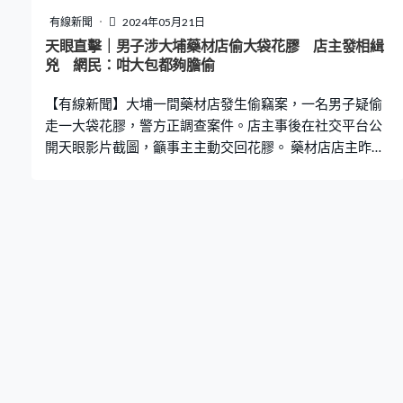
受傷，最高罰鍰3萬6千元及吊扣駕照1年。 網民：又是個
有線新聞
2024年05月21日
不長眼 促推行燈號管制 畫面曝光後，許多網民抨擊司機
天眼直擊｜男子涉大埔藥材店偷大袋花膠 店主發相緝
「又是個不長眼的」、「開車到底是多瞎才會這樣撞下
兇 網民：咁大包都夠膽偷
去」、「很明顯開車的駕照是雞腿換的」、「歡迎光臨台
【有線新聞】大埔一間藥材店發生偷竊案，一名男子疑偷
灣」、「這不是什麼行人地獄，根本開
走一大袋花膠，警方正調查案件。店主事後在社交平台公
開天眼影片截圖，籲事主主動交回花膠。 藥材店店主昨日
（20日）在社交平台Facebook群組「大埔人大埔谷」發布
一張天眼影片截圖，指本月10日早上11時，有男子進入大
埔廣場的藥材店，拿走一大袋花膠，但沒有付款。 根據圖
片可見，該名男子戴有口罩，身穿白色上衣、深色印有圖
案的短褲、雙手拿著一大袋花膠。店主表示，已經就事件
報警處理，又呼籲事主主動交回花膠。 事件引起不少網民
留言，直斥「狼死」、「攞咗咁大袋嘢都冇人發現」、
「想煲花膠迷魂湯？」、「咁大包都夠膽咁偷，仲要咁明
目張膽」、「花膠呢啲野都係唔好擺門口啦，擺啲山渣餅
呀，最平嗰啲係門口咪算囉」。