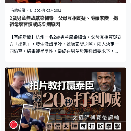
有線新聞
2024年05月20日
2歲男童無故感染梅毒 父母互相質疑、險釀家變 揭
祖母壞習慣或成染病原因
【有線新聞】杭州一名2歲男童感染梅毒，父母互相質疑對
方「出軌」，發生激烈爭吵，蘊釀家變之際，兩人決定一
同檢查，結果卻呈陰性。最終在男童母親強烈要求下，男
童的祖父母亦一同檢查，結果發現祖母對梅毒呈陽性，從
而揭發一個壞習慣，或成為男童感染梅毒的原因。 2歲男
童昊昊（化名）今年3月原準備進行一個外科小手術，他事
前抽血檢驗時，發現感染梅毒。昊昊母親表示：「寶寶沒
有任何症狀，身上也沒有那種紅疹，當時結果出來，醫生
就說不能手術，要先治療梅毒。」眼見兒子無故感染性
病，昊昊的父母開始質疑對方不檢點，互相懷疑「出
軌」，發生激烈爭吵，在蘊釀家變之際，兩人的檢查結果
同樣呈陰性。 祖母嚼碎食物再餵孫仔 壞習慣屢勸不改 昊
昊的祖父母亦有份照顧他，故昊昊母親強烈要求他們檢
查，結果發現昊昊的祖母結果呈陽性，雖然她感染原因不