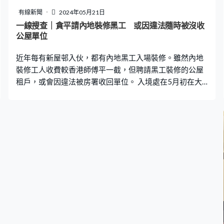
有線新聞
2024年05月21日
一線搜查｜貪平請內地裝修黑工 或因違法隨時被沒收
公屋單位
近年每有新屋邨入伙，都有內地黑工入場裝修。雖然內地
裝修工人收費較香港師傅平一截，但聘請黑工裝修的公屋
租戶，或會因違法被房署收回單位。 入境處在5月初在大
埔富蝶邨，拘捕五名懷疑做裝修的內地非法勞工。他們用
旅客身分入境涉嫌收取每日大約300元薪酬，在4個公屋單
位內做裝修工作。有本港裝修師傅向《一線搜查》報料，
指自屋邨開始派鎖匙，就有很多黑工到來「搵食」。 「做
傢俬要度尺要出圖，他們都一手一腳攪掂，度尺、出圖、
跟住送埋貨，然後安裝，一條龍做齊，裝修那些全部都是
非法勞工。」香港裝修師傅Ａ先生表示，自己試過「放
蛇」了解內地裝修工程收費，「價錢（比香港師傅）平一
半，他們都知自己是非法勞工，但是無人理會。例如正常
情況下，上樓前要登記的，他們都不需要登記，保安員也
不理他們。」Ａ先生表示，香港工人被搶生意，無工開或