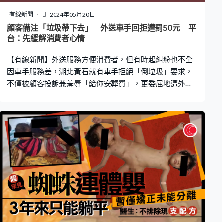
有線新聞
2024年05月20日
顧客備注「垃圾帶下去」 外送車手回拒遭罰50元 平
台：先緩解消費者心情
【有線新聞】外送服務方便消費者，但有時起糾紛也不全
因車手服務差，湖北黃石就有車手拒絕「倒垃圾」要求，
不僅被顧客投訴兼羞辱「給你安葬費」，更委屈地遭外送
平台罰款50元。涉事平台事後解釋是基於機制問題，一般
會先按照「信任消費者」的邏輯，緩解「這一端」的心
情。 事後回覆非服務範圍 客：你在清高甚麼 報道指出，
涉事的「餓了麼」車手5月12日接了一宗「幫買幫送」訂
單，備註中要求車手將快遞放在門口拍照，還說「門口垃
圾帶下去，謝謝」。車手到達顧客門口後將4個快遞整齊地
放在門口，門邊上還有3大袋垃圾，但沒有按照要求「帶下
去」，而被顧客投訴。 據對話資訊顯示，車手在完事後指
「不在我的服務之內，抱歉」，客人隨即回覆：「我的訂
單要求是取快遞倒垃圾，而且這是順手帶下去的事，你整
這出？如果我訂單不填備註，是不是這個單子你就直接拿