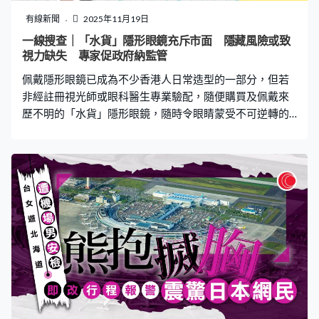
樓內，進去後將大門關上，「圍追堵截、持續踩踏小貓2分
有線新聞
2025年11月19日
鐘左右」後離開。11時14鋒再次進入樓內，對受傷小貓進
一線搜查｜「水貨」隱形眼鏡充斥市面 隱藏風險或致
行了第二輪踢踩，小貓此時仍努力爬起想跑，卻因受傷過
視力缺失 專家促政府納監管
重無力掙脫，被男子一腳踢入消防通道。據消防通道影像
佩戴隱形眼鏡已成為不少香港人日常造型的一部分，但若
顯示，小貓嘴中流血，輕微掙扎幾
非經註冊視光師或眼科醫生專業驗配，隨便購買及佩戴來
歷不明的「水貨」隱形眼鏡，隨時令眼睛蒙受不可逆轉的
嚴重損害。專家呼籲市民提高警覺，並促請政府盡快納入
強制規管，以保障消費者安全。 隱形眼鏡潛在風險高 眼
科醫生：錯誤佩戴或影響視力 現時全球估計有約8千萬人
佩戴隱形眼鏡，香港則約有47萬名用家。然而，近期多個
機構調查發現，市面及網上充斥大量來源不明的「水貨」
隱形眼鏡，部分零售店及未經專業培訓的人士亦公開售賣
裝飾性（彩色）隱形眼鏡，令人擔憂公共衛生安全。 眼科
專科醫生湯文傑指出，佩戴隱形眼鏡潛在風險極高，包括
角膜長期缺氧會導致血管增生，如果增生至眼角膜正中
間、即瞳孔位置，會直接影響視力。另外，隱形眼鏡的尺
寸若果與眼睛角膜弧度不相稱，鏡片移動幅度過大，長期
磨損角膜。更嚴重的情況下，有機會受到細菌感染或阿米