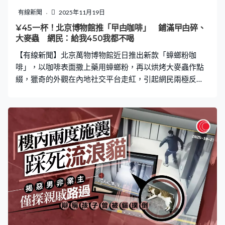
亡時間定為11月7日上午11點17分，但沒有具體說明死亡
有線新聞
2025年11月19日
地點和方式。由於涉事的「嘉年華郵輪旅」郵輪當時正航
¥45一杯！北京博物館推「曱甴咖啡」 鋪滿曱甴碎、
行在墨西哥科蘇梅爾島和美國邁阿密之間的國際海域，因
大麥蟲 網民：給我450我都不喝
此歸聯邦調查局（FBI）負責。 生前曾TikTok發文 自稱
【有線新聞】北京萬物博物館近日推出新款「蟑螂粉咖
啡」，以咖啡表面撒上藥用蟑螂粉，再以烘烤大麥蟲作點
綴，獵奇的外觀在內地社交平台走紅，引起網民兩極反
應。館長接受內媒訪問時聲稱研發「蟑螂粉咖啡」初衷是
破除大眾的偏見，更強調「其實這個咖啡還挺好喝的，口
感酥脆，還有點海苔的香味」，然而由於產品引起爭議，
目前已經停售。 45元一杯 小眾市場日售10多杯 據內媒
報道，萬物博物館於今年6月底推出一系列以「昆蟲為主
題」的飲品，其中「蟑螂粉咖啡」售價每杯45元人民幣，
使用優質咖啡豆作為基底，上層撒以藥用蟑螂粉，並搭配
烘烤過的大麥蟲作為裝飾，另添加海苔粉提味。館長透
露，蟑螂粉來源均是正規中藥房供應的藥用級別蟑螂，符
合食品安全標準，「其實這個咖啡味道還可以的，蟑螂會
稍微有點酸，上面的大麥蟲很香，吃起來酥酥脆脆的，口
感不錯。」 館長坦言，「蟑螂粉咖啡」每日銷量僅10多