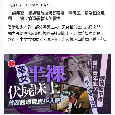
常見是因為半山區有很多短、斜、多彎的路段，很多都是
有線新聞
2025年11月21日
單程的；如果司機正正當當走去紅棉道再回頭，會用更多
一線搜查｜街邊暫放垃圾即票控 清潔工：罰款如交地
時間。由於正常由紅棉道駛出，都會預設由羅便臣道駛來
租 工會：食環署執法欠彈性
的車輛會轉右，但車輛突然直上干德道，就如同在前面橫
香港地少人多，部分清潔工人每天穿梭於密集高樓之間，
著過，稍有不留神就會發生意外。 江日雄建議可
獨力將整幢大廈的垃圾逐層運到街上，等候垃圾車到達。
然而，由於電梯故障、垃圾量不定及垃圾車時間不穩，他
們往往需提早將垃圾暫放在行人路上，卻屢遭食環署以阻
街或違反公眾潔淨法例為由票控，罰款高達數千元，業界
戲稱「罰款如交地租」。 清潔工將垃圾暫放街上 市民：
影響市容 清潔工除了要應付垃圾的重量與污穢，獨自來回
收集整幢大廈的垃圾外，還須配合垃圾車到達時間，並預
防電梯故障和其他突發問題。清潔承辦商慧姐表示：「例
如垃圾車預計凌晨1點來，我們12點就一定要把所有垃圾
運下來。首先不清楚樓上是什麼情況、垃圾多不多，有時
垃圾車也可能提早到，我們都要預先準備好。」她指出，
如果垃圾車已到但垃圾還未收好，便要多等幾小時，更有
同行因此被食環署以阻街為由票控。「部分大廈沒有保
安，我們把垃圾放在街上有機會被檢控、罰款3,000元。處