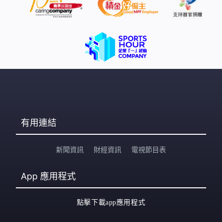
失望，不想上學」，又質疑校方在事後無實質行動，「是
想要再給他一次機會嗎？希望這件事情再被提出可以有結
果出來」。有同校生亦留言指「被通知時全部人都傻
眼」、「受不了甚至是尿欸，這真的不退學嗎」、「有些
男生看起來都很正常，結果私下都是惡男，附中素質」。
相關討論帖文之後疑似被刪除，而事件在Insta
有用連結
新聞資訊
財經資訊
電視節目表
App
應用程式
點擊下載app應用程式