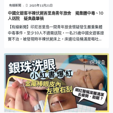
理一幢大廈的工資只有4,500元，業內普遍不只做一幢，要
有線新聞
2025年11月21日
多做一兩幢才能維持生計。」 有市民表示，「垃圾長時間
中國女遊客半裸伏屍峇里島青年旅舍 揭集體中毒、10
放在公共街道，可能引發衛生問題，也會影響行人或車輛
人送院 疑臭蟲肇禍
通行」、「當然不好、影響市容，衛生也不理想，會引來
【有線新聞】印尼峇里島一間青年旅舍懷疑發生嚴重集體
老鼠、蟑螂等」、「舊區經常見到這
中毒事件，至少10人不適需送院，一名25歲中國女遊客證
實不治，被發現時半裸伏屍床上，床邊垃圾桶滿是嘔吐
物。 深夜集體病發 有旅客吐血、暈倒走廊 外媒報道，涉
事的青年旅舍「Clandestino Hostel」位於峇里島倉古區，
每晚收費約9美元（約72港元）。事發在8月31日深夜，多
名分別來自德國、菲律賓等的旅客，在享用晚膳後數小時
後出現嘔吐、腹瀉、高燒，甚至吐血，更有人在走廊暈
倒。至翌日清晨，十多名旅客病情加劇，部分人由救護車
送往醫院救治。 25歲中國女遊客Deqing Zhuoga當時情況
嚴重，惟未有送院，有員工當晚發現她癱軟在床上，遂與
保安合力將她送往附近診所。然而因後續治療費用高昂，
Deqing Zhuoga拒絕住院，僅在員工陪同下到藥店買藥，
並在凌晨約1時30分返回旅舍休息。 然而9月2日早上11時
許，有職員發現Deqing Zhuoga仍然未辦理退房手續，於