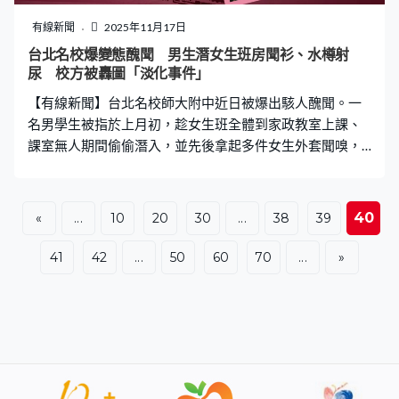
以接受」。最後林女士主動借出八達通幫對方，「見佢行
得咁痛苦，我排喺龍尾、我唔抵得。」 市民批院方安排惹
有線新聞
2025年11月17日
不便 醫管局：會按實際情況處理 林女士直言聯合醫院正
台北名校爆變態醜聞 男生潛女生班房聞衫、水樽射
在重建，要「繞過大圈」才可以找到商店增值，但之後又
尿 校方被轟圖「淡化事件」
要撐拐杖返回物理治療部，「佢撐拐杖嚟登記已經需時，
【有線新聞】台北名校師大附中近日被爆出駭人醜聞。一
你仲要叫佢撐拐杖走去俾錢！」。《一線搜查
名男學生被指於上月初，趁女生班全體到家政教室上課、
課室無人期間偷偷潛入，並先後拿起多件女生外套聞嗅，
繼而偷飲數名女同學水樽內的水，更離譜是竟向水樽內小
便。事件引起熱議，有學生不滿校方後續處理手法，質疑
校方為保校譽企圖淡化事件。 事發於10月7日下午，涉事
40
«
...
10
20
30
...
38
39
男生趁女生班轉往家政教室上課期間，潛入空無一人的班
房，拿起女生外套狂吸，更打開數名女同學的水樽偷飲，
41
42
...
50
60
70
...
»
最後甚至脫褲向其中一個水樽小便。據台媒報道，最初校
內流傳的版本指，該男生的離譜行徑被巡堂教官當場撞
破，不過其後有知情人士透露事件詳細經過，指受害女生
當日飲水時察覺有異味，主動向校方投訴才揭發事件。 有
自稱受害者的女學生在師大附中匿名平台上留言，指「在
學務處寫了一堆單子，我不知道犯人究竟是誰……對附中很