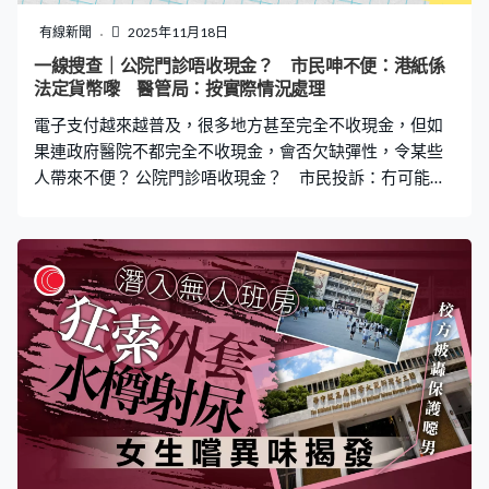
地台小巴自去年起已是經常壞車，只有間中可提供服務，
「作為照顧者，難以外出工作，坦言從沒有拿政府資助，
有線新聞
2025年11月18日
只靠自己積蓄過活，只係要求佢地提供承諾的服務。」 要
一線搜查｜公院門診唔收現金？ 市民呻不便：港紙係
經常出入醫院、罕見病患者Davido指，經常坐的士出入長
法定貨幣嚟 醫管局：按實際情況處理
遠有經濟負擔，「嗰程的士其實可以搭到好多程巴士、港
電子支付越來越普及，很多地方甚至完全不收現金，但如
鐵，車費慳埋可以食到兩餐」。
果連政府醫院不都完全不收現金，會否欠缺彈性，令某些
人帶來不便？ 公院門診唔收現金？ 市民投訴：冇可能話
唔收 《一線搜查》接獲市民投訴，她指聯合醫院物理治療
部覆診時，留意到醫院門診竟然不收現金。林女士指自己
當時正在排隊付錢，有位女士因為交通意外導致行動不
便，「她拿著拐杖，拿著100元去櫃檯那裡付錢，個職員
就說不收現金、要收電子支付，女士就說八達通不夠錢。
職員說要去對面另一座樓便利店增值，再過來交錢。」 她
認為不能夠一刀切不收現金，因為用家多數是老人家及傷
者，「港紙係法定貨幣嚟，有乜理由醫院都唔收呢？梗係
冇可能話唔收港幣啦，我唔係畀張美金你，呢個係港紙，
係香港認可銀行出嘅當地貨幣嚟㗎嘛。」她認為如果怕收
錢有困難，可以不設找續，「叫患者自備輔幣，咁都仲可