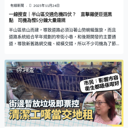
有線新聞
2025年11月24日
一線搜查｜半山區交通危機四伏？ 直擊羅便臣道黑
點 司機為慳5分鐘大量違規
半山區依山而建，導致道路必須沿著山勢蜿蜒盤旋，而且
道路系統給合早年規劃的窄街小巷，和後期開發的主要通
道，導致新舊路網交織、縱橫交錯，所以不少司機為了節
省時間都會冒險違規，其中羅便臣道轉上干德道的路口，
就有不少網民都目擊過有車輛違規駕駛， 一不小心心就可
能釀成車禍。 「現在我們向著羅便臣道向東走，有兩個路
口，一個是直向東面，一個是可以向西走的，但有些人會
偷偷在這個路口轉上去干德道，但其實是不可以的，因為
看到有兩個停車指示，三個向右的箭咀，所以這個路口一
定不可以向左邊上干德道，一定要向右轉。」香港汽車高
級駕駛協會主席江日雄向《一線搜查》指出，該十字路口
可以由紅棉道轉上去干德道，但如果由羅便臣道想要前往
干德道，便要先繞去紅棉道再回頭，但有些司機就貪方便
直接轉上。 「是違規的，因為這個路口有三個牌寫明一定
要向右轉，不可以上干德道。」江日雄認為這種違規現象