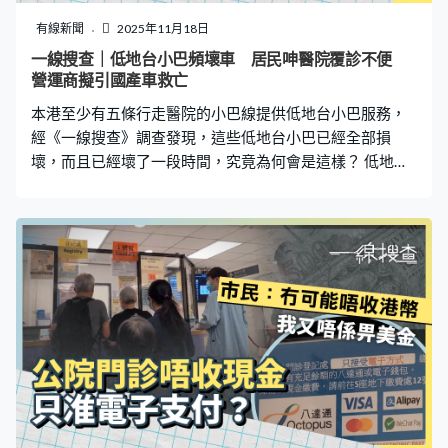
我…」，隨後遞上靴子。事主當場就用英文大聲喊叫與抗
議：「你究竟在做什麽！」，又憤怒揪起對方的工作證確
有線新聞
2025年11月18日
認名字。可伊藤低頭不語繼續工作，甚至跟旁邊的人用日
一線搜查｜低地台小巴頻壞車 居民呻醫院覆診不便
語交談，仿佛無事發生。 對方低頭不語扮工作 跟旁人用
營運商擬引國產車救亡
日語交談 為了維護自身權益，事主馬上決定更改行程，並
本港至少有五條行走醫院的小巴線提供低地台小巴服務，
且向當地警方報案。案件
經《一線搜查》調查發現，這些低地台小巴已經全部損
壞，而且已經壞了一段時間，究竟為何會是這樣？ 低地台
小巴全數壞車 市民呻覆診極不便 香港早年已推行先導計
劃，在部分路線引入低地台小巴，其後亦強制一些行走醫
院路線的營運商，提供最少一架低地台小巴行駛，以方便
長者及輪椅人士。現時至少五條來往醫院路線設有低地台
小巴，包括54M（堅尼地城至瑪麗醫院）、808（錦英苑
至威爾斯親王醫院）、413（青衣碼頭至瑪嘉烈醫院）、
90A（油塘油麗邨至香港兒童醫院）、503（皇后山邨至北
區醫院），但多條路線的客服均表示，低地台小巴正在維
修或不再提供服務，部分更指已退回車廠「冇咗呢部
車」。 市民陳小姐需要定期與行動不便的九旬父親到醫院
覆診，她平時乘搭的413號小巴可直達專科門診，她指低