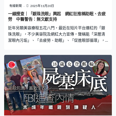
是前往其床位了解，始發現Deqing Zhuoga只穿著一件未
有線新聞
2025年11月20日
有扣鈕的藍色上衣，半裸伏屍床上，床邊散落耳機、音樂
一線搜查｜「銀珠洗眼」興起 網紅狂推稱助眠、去疲
播放器與拖鞋，床邊垃圾桶內大量嘔吐物。法醫估計其死
勞 中醫警告：無文獻支持
亡時間約在
近年另類美容療程五花八門，最近在短片平台爆紅的「銀
珠洗眼」，不少美容院及網紅大力宣傳，聲稱能「深層清
潔眼內污垢」、「去疲勞、助眠」、「促進眼部循環」，
吸引不少人一試。然而，有眼科醫生及中醫師警告，指
「銀珠洗眼」並無相關文獻或醫學根據，並存在嚴重風
險，有機會導致角膜損傷、細菌感染，嚴重更會影響視
力。 「銀珠洗眼」與起 金屬棒深入眼皮刮拭 在多個短片
網站、內地社交平台上都有不少關於「銀珠洗眼」的片
段，據多家提供相關服務的美容院介紹，技師會使用一支
前端有小銀珠的金屬棒，沾上銀珠粉末後，將客人眼瞼翻
開，直接在眼皮內側來回刮擦、按壓，從而「刺激淚腺分
泌油脂及眼淚，清除異物或疏通皮脂腺」。 有美容院更宣
稱有「消炎退火」功效，能清除彩妝殘留、疏通瞼板腺、
帶走眼內異物，對於長時間使用3C產品或處於空污環境下
所產生的疲勞、酸脹、乾澀獲得紓緩，同時達到放鬆、助