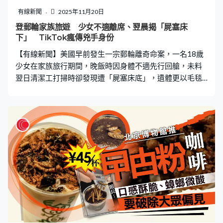
眠效果。 中醫師：非正統中醫療法 無文獻支持 中醫師莊
有線新聞
2025年11月20日
菁穎接受《一線搜查》訪問時指出，「銀珠洗眼」並非中
登郵輪家族旅遊 少女不適離席、翌晨揭「屍塞床
醫傳統療法的範疇，沒有相關文獻能證明其功效，亦不建
下」 TikTok瘋傳兇手身份
議大眾使用。她建議若要護眼，應由中醫師辨證論治，針
【有線新聞】美國早前發生一宗郵輪離奇命案，一名18歲
對患者體質、全身症狀及眼部問題處方開藥，或採用
少女在家族旅行期間，晚飯時因身體不適先行回艙，未料
翌日清潔工打掃時卻發現遭「屍塞床底」，遺體更以毛毯
包裹、蓋救生衣。由於案件發生在公海，交由FBI調查，但
探員拒絕向家屬透露消息，同時因為死者生前愛在TikTok
發文，案情引發一眾TikTok網友「血腥」猜測。 晚餐時先
行回艙 翌日清潔工發現遺體 據《每日郵報》報道，18歲
少女安娜（Anna Kepner）和家人報名了為期六天的豪華郵
輪行，然而旅程開始沒多久她便感到不舒服，本月6日吃晚
餐時先行返回自己的船艙。當她的父親與繼母翌日召集家
人們吃早餐時，安娜卻遲遲未現身。於是家人開始在郵輪
上搜尋她的身影，最終由一名郵輪員工在打掃房間時，意
外發現安娜的遺體。 兩名匿名消息人士告訴《每日郵
報》，指安娜的屍體莫名的被塞在床底下，並裹在毯子
內，身上還蓋著救生衣。據了解，法醫辦公室將安娜的死