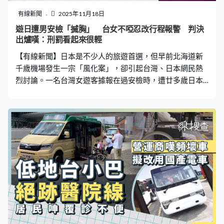
巴變形蟲感染，導致視力缺失，「就算以抗生素治療後，
有線新聞
2025年11月18日
若果傷口結疤，視力都冇可能百分百康復。」 視光師：隱
遊日遭男安檢「搣胸」 台女不啞忍改行程報警 判決
形眼鏡絕非普通商品 須專業驗配 香港執業眼科視光師協
出爐嘆：刑罰看起來很輕
會會長葉笑麗表示，隱形眼鏡與有框眼鏡的光學原理完全
【有線新聞】日本是不少人的旅遊首選，但早前北海道新
不同，鏡片貼近角膜，度數通常會有25至5
千歲機場發生一宗「風化案」，卻引起台灣、日本網民熱
烈討論。一名台灣女遊客據報在過安檢時，遭廿多歲日本
男性安檢員從後「環抱捏胸」，決定改行程報警處理。經
過9個月調查審理後，涉案27歲男安檢伊藤大介遭處以罰
金30萬日圓（約15,056港元）。 背對安檢員取行李 突遭
從背後懷抱 據台灣及日本傳媒報道，涉事女遊客今年2月
11日於新千歲機場國內線Gate D過安檢時，當她把外套與
行李放上安檢台後，在通過安檢門時響起警示音。在男安
檢要求下，她脫掉靴子再走一次安檢門，確認無異常後，
伊藤示意她取回行李離開。然而當她背對伊藤取行李時，
對方突然從背後懷抱她，甚至公然襲胸，感覺右胸被「捏
弄」。 事主主起初還以為是同行伴侶開玩笑，回頭卻看到
正拿著她靴子的伊藤。有報道指伊藤竟然回話「快說謝謝