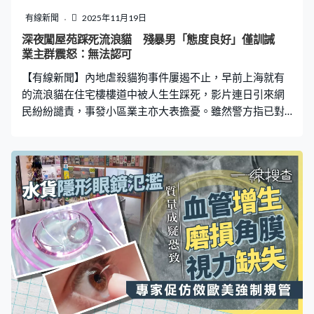
杯，主要顧客為追求新奇體驗的年輕族群，以及「來都來
有線新聞
2025年11月19日
了」的參觀者，親子家庭則較為保守，「很多人光看名字
深夜闖屋苑踩死流浪貓 殘暴男「態度良好」僅訓誡
就打退堂鼓」。至於客人對咖啡的評價，館方則說：「基
業主群震怒：無法認可
本上就是兩個極端，要嘛愛得要命，要嘛就是噁呀、不行
【有線新聞】內地虐殺貓狗事件屢遏不止，早前上海就有
行。」 館長：蟑螂非害蟲 研發初衷冀大眾破除偏
的流浪貓在住宅樓樓道中被人生生踩死，影片連日引來網
民紛紛譴責，事發小區業主亦大表擔憂。雖然警方指已對
涉事人作批評教育，指對方「認識錯誤態度良好」，並承
諾絕不再犯，但業主們直言涉事人殘忍暴力，對警方說法
「無法認可」。 性格非常溫順親人 深受業主們喜愛 據內
地傳媒報道，有網民發布爆料影片截圖，指上海某小區一
隻深受業主們喜愛的流浪貓被人踩死，該名陌生男子更是
深夜闖入小區，在住戶家門口踩死流浪貓，隨即令業主們
大為擔憂。有業主直言遇害流浪貓「性格非常溫順親人，
大人孩子看到都會逗牠，也沒見牠傷害人。業主們平時會
給牠餵食，逗牠」，從未對他人或小區環境造成影響。 直
至事發的10月23日晚11時剛過，有街坊發現貓貓伏屍通
道，查看監控發現一名黑衣男子先後兩次進入樓道，「長
時間踩跺小貓致其死亡」。片段可見黑衣男11時08分進入