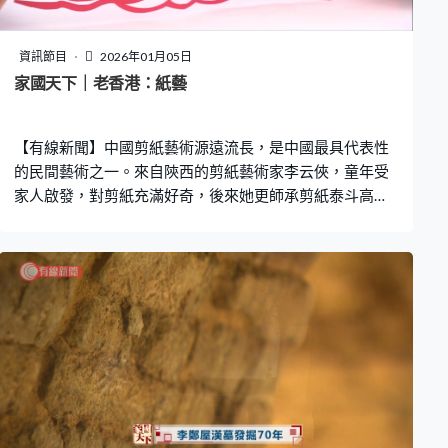
資訊節目
2026年01月05日
家國天下｜老香港：紙藝
【有線新聞】中國剪紙藝術源遠流長，是中國最具代表性
的民間藝術之一。來自陝西的剪紙藝術家李云俠，童年受
家人啟發，對剪紙充滿好奇，後來她更師承剪紙泰斗高學
敏，半世紀與剪紙為伴。為了將這項傳統藝術傳揚出去，
她舉辦展覽、工作坊，還走進校園分享，希望讓更多年輕
人認識傳統。其中她的徒弟葉詠欣拜師半年，將現代生活
融入傳統藝術，以剪紙記錄香港街道景觀，為傳統藝術注
入新生命。