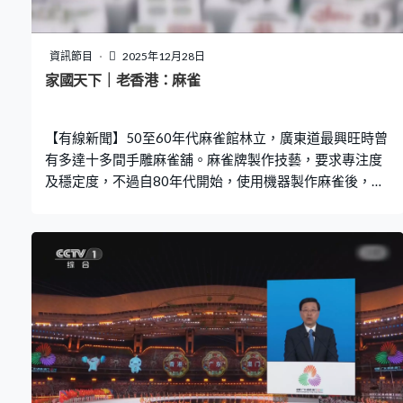
資訊節目
2025年12月28日
家國天下｜老香港：麻雀
【有線新聞】50至60年代麻雀館林立，廣東道最興旺時曾
有多達十多間手雕麻雀舖。麻雀牌製作技藝，要求專注度
及穩定度，不過自80年代開始，使用機器製作麻雀後，便
愈來愈少人認識，直至2014年被納入香港非物質文化遺產
名錄。時至今日，行業逐漸式微，師傅亦所剩無幾，70多
歲的張順景便是其中一位。雖然他對這門手藝不離不棄，
但都相信手雕麻雀無可避免會被機器取代。