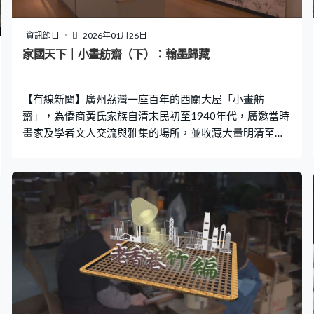
資訊節目
2026年01月26日
家國天下｜小畫舫齋（下）：翰墨歸藏
【有線新聞】廣州荔灣一座百年的西關大屋「小畫舫
齋」，為僑商黃氏家族自清末民初至1940年代，廣邀當時
畫家及學者文人交流與雅集的場所，並收藏大量明清至近
代的書畫卷軸、古籍善本、器物等精品。這批珍貴家藏於
1930年代末隨第二代黃兆鎮及嗣子黃秉章移居香港，承傳
的後人於1990年代末，發現部分有蟲蛀等問題，獲香港中
文大學文物館分毫不收協助修復。1999年開始，黃氏後人
向館方陸續分別捐贈逾400組家藏，期望化私為公，家族
珍藏在這所以學術研究為主的大學博物館，能進一步作保
存及教育用途，為後世研究中國書畫及藝術史提供更全面
及珍貴的材料。