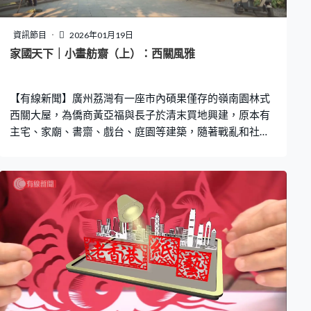
資訊節目
2026年01月19日
家國天下｜小畫舫齋（上）：西關風雅
【有線新聞】廣州荔灣有一座市內碩果僅存的嶺南園林式
西關大屋，為僑商黃亞福與長子於清末買地興建，原本有
主宅、家廟、書齋、戲台、庭園等建築，隨著戰亂和社會
變遷，現存部分只有原宅三分之一，船廳的位置是昔日屋
主黃氏家族廣邀文人墨客雅集的「小畫舫齋」。 熱愛中國
傳統藝術的黃氏家族，曾於小畫舫齋收藏大量書畫卷軸、
古籍善本、器物等精品，部分於1930年代末跟隨家族南遷
香港，後人於1999年起分別陸續捐贈香港中文大學文物館
作研究和教育用途，期望延續保存廣東的歷史、文化與藝
術。