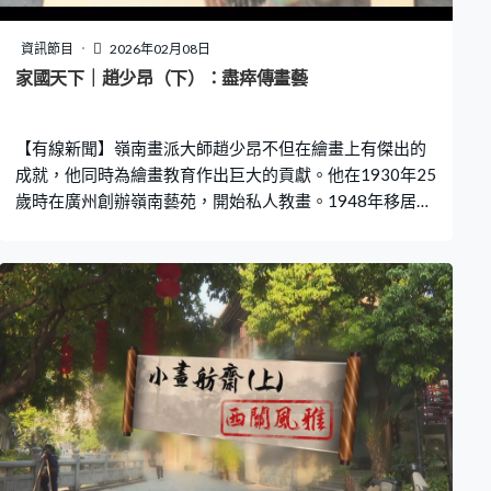
資訊節目
2026年02月08日
家國天下｜趙少昂（下）：盡瘁傳畫藝
【有線新聞】嶺南畫派大師趙少昂不但在繪畫上有傑出的
成就，他同時為繪畫教育作出巨大的貢獻。他在1930年25
歲時在廣州創辦嶺南藝苑，開始私人教畫。1948年移居香
港後繼續在家中畫室「蟬嫣室」傳道授業，直至1998年去
世前數年才因病停止，時間跨度長達60多年。 趙少昂一些
傑出的弟子遵從老師教誨，到海外發展，傳授嶺南畫派技
法。也有不少弟子在移居海外後，在當地設帳授徒，推廣
國畫和嶺南畫派。