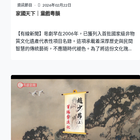
資訊節目
2026年02月22日
家國天下｜童戲粵韻
【有線新聞】粵劇早在2006年，已獲列入首批國家級非物
質文化遺產代表性項目名錄。這項承載着深厚歷史與民間
智慧的傳統藝術，不應隨時代褪色。為了將這份文化瑰寶
傳承下去，坊間出現不同專為兒童設計的粵劇團，讓下一
代得以從小接觸、學習中國傳統的舞台藝術。 兒童粵劇
團，不只是傳授粵劇技巧，更重要的是，透過反覆排練與
舞台實踐，培養小朋友的專注力、紀律與團隊合作精神小
朋友在學習過程中，也慢慢建立自信，學會堅持。