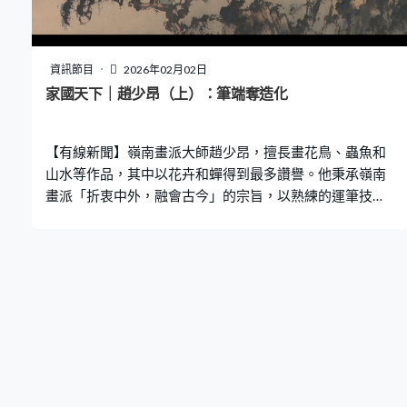
資訊節目
2026年02月02日
家國天下｜趙少昂（上）：筆端奪造化
【有線新聞】嶺南畫派大師趙少昂，擅長畫花鳥、蟲魚和
山水等作品，其中以花卉和蟬得到最多讚譽。他秉承嶺南
畫派「折衷中外，融會古今」的宗旨，以熟練的運筆技
巧，結合西方和日本繪畫的表現手法，以致日本的水彩和
畫筆，創作出很多生動逼真和色彩鮮明的作品。 「造化入
筆端，筆端奪造化」是他其中一個主要繪畫理念是，意思
是除了通過寫生去描繪大自然的事物外，更要利用自己的
筆，把自然界的事物表現得更美和更有生命力。