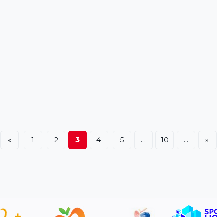
3
«
1
2
4
5
...
10
...
»