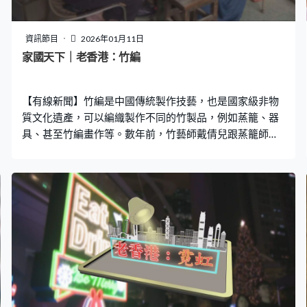
資訊節目
2026年01月11日
家國天下｜老香港：竹編
【有線新聞】竹編是中國傳統製作技藝，也是國家級非物
質文化遺產，可以編織製作不同的竹製品，例如蒸籠、器
具、甚至竹編畫作等。數年前，竹藝師戴倩兒跟蒸籠師傅
呂明學習竹編技巧，開始鑽研竹編藝術並加入創意，以竹
編手法製作各種創新作品，可以將這些手藝傳承下去。