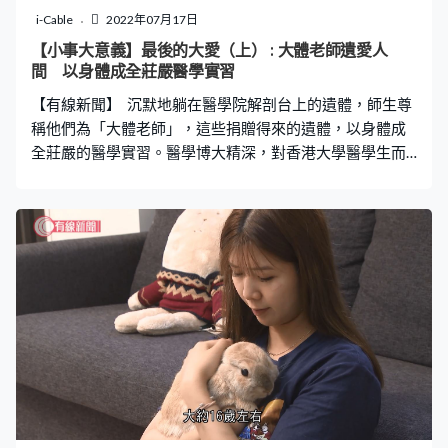
i-Cable
2022年07月17日
【小事大意義】最後的大愛（上） : 大體老師遺愛人
間 以身體成全莊嚴醫學實習
【有線新聞】 沉默地躺在醫學院解剖台上的遺體，師生尊
稱他們為「大體老師」，這些捐贈得來的遺體，以身體成
全莊嚴的醫學實習。醫學博大精深，對香港大學醫學生而
言，大體老師更為他們提供了不可多得、彌足珍貴的學習
機會。香港大學「大體老師」遺體捐贈項目統籌楊鑒博士
指出，研究人體結構是作為醫學的最基礎學科之一，而大
體老師的存在，更傳授醫學生比人體知識更重要和深邃的
道理，楊鑒博士說：「直接面對生命和死亡 ，直接面對人
體這種感受 …… 讓我體驗到生命的可貴，生命的價值。」
遺體捐贈對醫療專業的教育和研究，以及最終對改善人類
的健康非常重要，一般而言，縱使捐贈者曾染頑疾或曾做
過手術，香港大學一般也會接受捐贈。捐贈者的年 齡亦沒
有上限。然而，大學不會接受死於某些傳染病的捐贈者，
如SARS和愛滋病，及接受過法醫解剖的遺體。另外，體重
過重的遺體大學也可能不會接收。