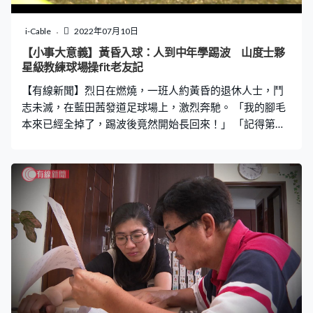
i-Cable
2022年07月10日
【小事大意義】黃昏入球：人到中年學踢波 山度士夥
星級教練球場操fit老友記
【有線新聞】烈日在燃燒，一班人約黃昏的退休人士，鬥
志未滅，在藍田茜發道足球場上，激烈奔馳。 「我的腳毛
本來已經全掉了，踢波後竟然開始長回來！」 「記得第一
次踢足球，我跌倒在地上，多次滾來滾去，本來都不想踢
了，但發覺有三份一隊友，都是癌症康復者，那時候我60
歲左右，看到他們接近70歲，就不能太失禮…」 67歲的麥
當勞和65歲的輝哥，參加了賽馬會的「樂在耆足」計劃，
日子有功，身心經歷了無法想像的變化，信心大增。中場
休息時，大家憶述起當年香港球壇的經典時刻。 山度士教
練直言：「做一個踢足球的人，第一件事最開心是有一套
球衣，很開心很整齊出來 」