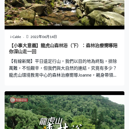
的浪貓。
i-Cable
2022年06月14日
【小事大意義】龍虎山森林浴（下）：森林治療嚮導陪
你深山走一回
【有線新聞】平日遠足行山，我們以目的地為終點，排除
萬難，不怕艱辛，但我們與大自然的連結，究竟有多少？
龍虎山環境教育中心的森林治療嚮導Joanne，親身帶領我
們，進行了一次森林浴示範之旅。原來大伙兒只需放慢腳
步，甚麼都不用做，隨心讓自己的身體感官，接受森林的
「洗禮」。 嚮導還邀請大家一同尋找山中「寶物」，和大
自然的景物「交朋友」，究竟是如何做到？參加者又有甚
麼切身體會？為何嚮導會說：森林浴可隨時發生？