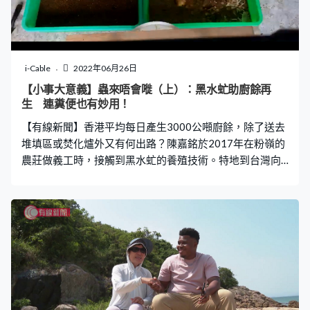
i-Cable
2022年06月26日
【小事大意義】蟲來唔會嘥（上）：黑水虻助廚餘再
生 連糞便也有妙用！
【有線新聞】香港平均每日產生3000公噸廚餘，除了送去
堆填區或焚化爐外又有何出路？陳嘉銘於2017年在粉嶺的
農莊做義工時，接觸到黑水虻的養殖技術。特地到台灣向
養殖戶取經後，成立「川上生物科技公司」，在上水設立
本港首個黑水虻養殖場。現時廠房中的黑水虻每日能進食1
公噸廚餘，而黑水虻幼蟲的糞便更能製成肥料，受本地農
夫歡迎。