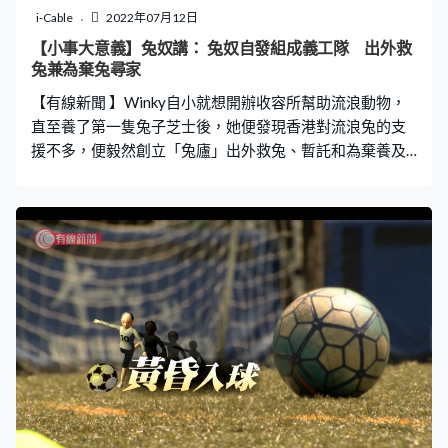
i-Cable
2022年07月12日
【小事大意義】兔奴講： 兔奴自發組成義工隊 出外救
兔兼為棄兔尋家
【有線新聞 】Winky自小就想開辦收容所幫助流浪動物，
直至養了第一隻兔子芝士後，她便發現香港對流浪兔的支
援不多，便毅然創立「兔廬」出外救兔、暫託和為棄養及
流浪兔尋家。 目前機構由一班義工自發幫忙，他們曾經連
夜在山上搜救兔子、曾經直撃兔子在惡劣的生活環境下遍
體鱗傷、曾經目睹病兔在眼前失救死去……縱使曾經失意，
也無阻他們拯救被棄養的流浪兔，為牠們找到幸福和長久
的新家庭。