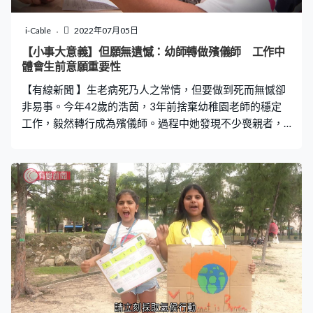
i-Cable
2022年07月05日
【小事大意義】但願無遺憾：幼師轉做殯儀師 工作中
體會生前意願重要性
【有線新聞 】生老病死乃人之常情，但要做到死而無憾卻
非易事。今年42歲的浩茵，3年前捨棄幼稚園老師的穩定
工作，毅然轉行成為殯儀師。過程中她發現不少喪親者，
要為逝去親人煩惱喪禮上的細節選擇。「他們（喪親者）
很迷惘，不知道如何選擇陪葬品、穿哪件衣服出殯……」，
浩茵認為若一個人生前向親人說出對喪禮的想法，也許便
可減少親人在自己死後出現迷茫，甚至是遺憾的情緒。 浩
茵自言這種想法，早在多年前置身於外婆的喪禮時已經萌
芽，「當時的喪禮令我有些不開心，外婆本是天主教教
徒，但親人卻幫她安排『打齋』那類道教儀式」。或許是
這次經歷使然，浩茵在殯儀工作之外，積極推動生死教
育，希望讓更多人關注生前意願書的重要性。長年做臨終
關顧服務的社工梁梓敦認為，長者或晚期病患尤其有這方
面需要，預早說出身後事意願，有讓其與家人之間好好地