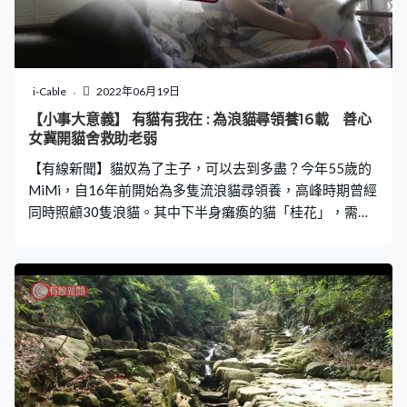
i-Cable
2022年06月19日
【小事大意義】 有貓有我在 : 為浪貓尋領養16載 善心
女冀開貓舍救助老弱
【有線新聞】貓奴為了主子，可以去到多盡？今年55歲的
MiMi，自16年前開始為多隻流浪貓尋領養，高峰時期曾經
同時照顧30隻浪貓。其中下半身癱瘓的貓「桂花」，需要
她每日親自放糞便，並且不能假手於人。如此生活模式
下，MiMi自言難以出遠門，亦僅以彈性時間工作的兼職維
生。 即或如此，MiMi未有後悔為浪貓犧牲，更積極為不同
性格的浪貓尋找合適領養人。不過再費煞心思亦免不了有
退貓的時候。她憶述曾經有貓隻被退養後性格大變，再不
願意接納他人關顧，甚至最後鬱鬱以終。可幸MiMi步伐未
有就此停下，她仍然相信可以為浪貓找到好歸宿，也盼望
未來建立貓舍，讓更多人踏入貓義工行列，幫助老弱傷殘