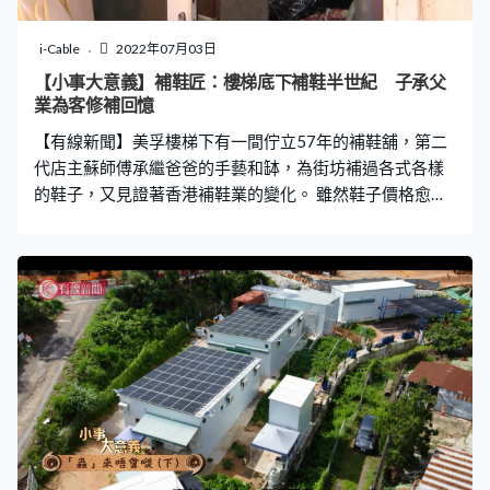
i-Cable
2022年07月03日
【小事大意義】補鞋匠：樓梯底下補鞋半世紀 子承父
業為客修補回憶
【有線新聞】美孚樓梯下有一間佇立57年的補鞋舖，第二
代店主蘇師傅承繼爸爸的手藝和缽，為街坊補過各式各樣
的鞋子，又見證著香港補鞋業的變化。 雖然鞋子價格愈來
愈便宜，比起補鞋更划算，但不少客人仍堅持修補舊鞋，
因為蘇師傅為他們修補的不只是一雙鞋子，更是一份回
憶。