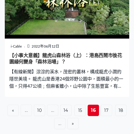
i-Cable
2022年06月12日
【小事大意義】龍虎山森林浴（上）：港島西鬧市後花
園緣何變身「森林浴場」？
【有線新聞】淙淙的溪水，茂密的叢林，構成龍虎小澗的
隱世美境。 龍虎山是香港24個郊野公園中，面積最小的一
個，只得47公頃﹔但麻雀雖小，山中除了生態豐富，有過
百種雀鳥和蝴蝶，也有不少富歷史價值的建築——如龍虎山
環境教育中心建築群，乃西半山歷史最悠久的山居之一，
由1890年屹立至今。 除力推環境保護、永續生活，中心近
16
«
...
10
...
14
15
17
18
年希望通過森林浴，幫都市人與大自然「連結」，舒解抑
鬱、焦躁的心靈。這一切背後，初心是什麼？森林中，究
...
»
竟有甚麼神秘「法器」，可令人暫時忘卻憂愁？