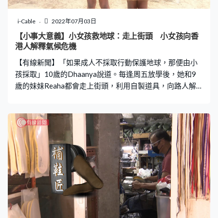
告別的作用，希望這個生死議題能得到重視。
i-Cable
2022年07月03日
【小事大意義】小女孩救地球：走上街頭 小女孩向香
港人解釋氣候危機
【有線新聞】「如果成人不採取行動保護地球，那便由小
孩採取」10歲的Dhaanya說道。每逢周五放學後，她和9
歲的妹妹Reaha都會走上街頭，利用自製道具，向路人解
釋氣候變化的危機。 兩個小女孩更因咖啡連鎖店為植物奶
收取附加費，認為這在懲罰對環境友善的顧客，在網上發
起請願信。