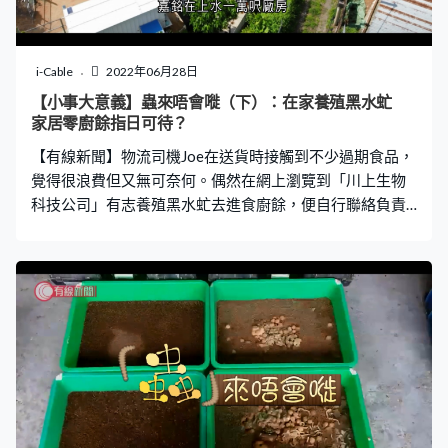
i-Cable
2022年06月28日
【小事大意義】蟲來唔會嘥（下）：在家養殖黑水虻
家居零廚餘指日可待？
【有線新聞】物流司機Joe在送貨時接觸到不少過期食品，
覺得很浪費但又無可奈何。偶然在網上瀏覽到「川上生物
科技公司」有志養殖黑水虻去進食廚餘，便自行聯絡負責
人陳嘉銘。發現黑水虻不論是果皮、豆渣、枯葉，甚至剩
飯剩菜都來者不拒。至今已經自行養殖了幾個月，但又發
覺養殖黑水虻不如想象中簡單……