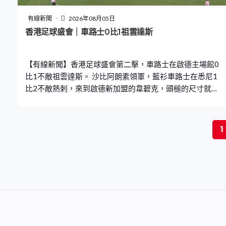
有線新聞
2026年08月05日
香港足球盛會｜車路士0比1祖雲達斯
【有線新聞】香港足球盛會第二擊，車路士在啟德主場館0
比1不敵祖雲達斯。 沙比阿朗素領軍，藍衫車路士在悉尼1
比2不敵熱刺，來到啟德新加盟的韋碧克，頭槌的尺寸就差
一點了。上半場後防頻頻受考驗，保加推橫起腳，被門將
羅拔山齊士擋出；沒有人緊逼，米歷克遠一點都試試，在
柱邊出底線，半場互交白卷。 祖雲達斯2016年之後再來香
1
港，換邊後為球迷送上精彩入球，接應尤迪斯的傳送，錫
高華熨遠柱入。當選最佳球員，力度角度都有，賓達斯沒
法救了。祖雲達斯球員錫高華：「感覺很好，首次來到香
港，在這裡我真的感覺很好，喜愛這裡人們向我們展示的
愛。」 車路士的尼高拉斯積遜腳被踢中，球就抱緊；還有
梅迪歷都沒事回來了，禁賽近兩年復出，窄位傳中，仍然
要時間找狀態。車路士結果輸0比1完成香港之旅，下站去
印尼，星期六鬥另一支意甲球隊AC米蘭。