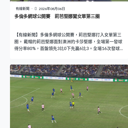
有線新聞
2026年08月06日
多倫多網球公開賽 莉芭堅娜闖女單第三圈
【有線新聞】多倫多網球公開賽，莉芭堅娜打入女單第三
圈。 戴帽的莉芭堅娜面對澳洲的卡莎堅娜，全場第一發球
得分率80%，首盤領先3比0下先贏6比3。全場16次發球雙
錯誤，被卡莎堅娜追回一盤7比5。世界第二的莉芭堅娜狀
態飄忽，全場58次大意失誤，勝在有58次主動得分。這位
二號種子贏多盤6比4，盤數2比1過關，會與李吉妮爭入16
強。