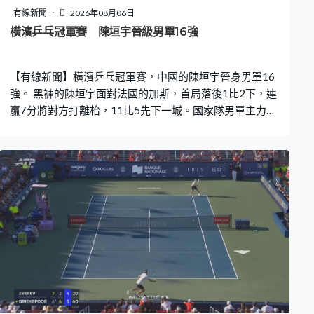
有線新聞
2026年08月06日
橫濱乒乓冠軍賽 陳垣宇晉級男單16強
【有線新聞】橫濱乒乓冠軍賽，中國的陳垣宇晉身男單16
強。 黑褲的陳垣宇面對法國的加斯，首局落後1比2下，連
贏7分將對方打離枱，11比5先下一城。國家隊男單主力王
楚欽、林詩棟休息，今站缺席，陳垣宇第二局落後過7比
10成功逆轉，逼入「刁時」，反勝加斯12比10，拉開局
數。之後一局贏得輕鬆，陳垣宇大勝11比2直落三局晉
級，會與南韓的張禹珍爭入8強。 左方、中國的向鵬以局
數3比1擊敗施度蘭高，16強硬撼張本智和。