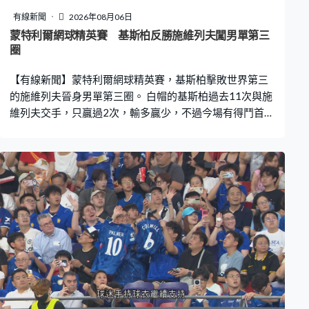
有線新聞
2026年08月06日
蒙特利爾網球精英賽 基斯柏反勝施維列夫闖男單第三
圈
【有線新聞】蒙特利爾網球精英賽，基斯柏擊敗世界第三
的施維列夫晉身男單第三圈。 白帽的基斯柏過去11次與施
維列夫交手，只贏過2次，輸多贏少，不過今場有得鬥首盤
互保發球局。鬥到決勝局，細分落後0比5下，輸3比7 4。
排名前二的贊歷冼拿、艾卡拉斯、前「一哥」祖高域都無
參賽，世界第三的施維列夫被視為最大熱門。基斯柏成為
「攔路虎」，第二盤連破對方兩個發球局，大比數贏6比
2。對上7場巡迴賽，只得一勝，基斯柏大打「爭氣波」。
決勝第三盤失了一個發球局，回敬兩次破發，贏6比4，盤
數2比1，淘汰頭號種子施維列夫，32強鬥阿拿迪。 另一場
亦上演爆冷，排名65的狄蘭迪擊敗白褲、世界第8的費利
斯。這位阿根廷球手贏7比5後，第二盤延續強勢，率先破
發。費利斯之後疑似受傷，要接受治理。兩日前在華盛頓
公開賽封王，來到蒙特利爾打了一場就出局。狄蘭迪贏多