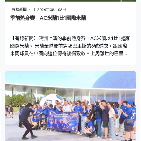
有線新聞
2026年08月06日
季前熱身賽 AC米蘭1比1國際米蘭
【有線新聞】澳洲上演的季前熱身賽，AC米蘭以1比1逼和
國際米蘭。 米蘭全隊賽前穿起巴里斯的6號球衣，跟國際
米蘭球員在中圈向這位傳奇後衛致敬。上周離世的巴里
斯，喪禮剛於米蘭舉行，大部份現役球員都在澳洲，沒法
出席。 18分鐘，紅黑衫的米蘭梅沙熨射，省中門柱。換邊
後，國米巴利拿助攻，迪馬高送入空門，52分鐘1比0。尼
根古在禁區被奧古斯度拉低，尼根古親自操刀，為AC米蘭
84分鐘追和，結果1比1，米蘭打吡，和氣收場。