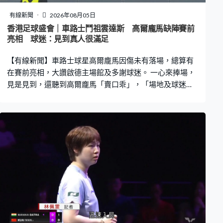
盤6比3，第三圈對普比連。
有線新聞
2026年08月05日
香港足球盛會｜車路士鬥祖雲達斯 高爾龐馬缺陣賽前
亮相 球迷：見到真人很滿足
【有線新聞】車路士球星高爾龐馬因傷未有落場，總算有
在賽前亮相，大讚啟德主場館及多謝球迷。 一心來捧場，
見是見到，還聽到高爾龐馬「賣口乖」，「場地及球迷都
了不起，該是一個美妙的晚上，多謝支持，對我們意義非
凡。」 球迷手持球衣繼續支持，祖記球迷勝在夠投入，爭
著跟吉祥物合照，都要落力點安撫一下車路士球迷了。識
得擺這個招牌動作，就知是高爾龐馬球迷，心情如何？車
路士球迷阿滐：「總有點失望，但見到他真人都很滿足，
及看到車路士比賽。」 車路士球迷聲勢浩大，將啟德主場
館變成主場。北看台球迷區這裡，每個位都放了這張應援
紙讓球迷落力為球隊打氣。由瀋陽來到的資深球迷就希望
傳承支持祖雲達斯的精神，潘小姐：「98年開始看，快30
年，特別喜歡祖雲達斯這隊伍，我就帶著我的寶寶，從他
剛出生就開始帶著看，這就是他剛出生的那件球衣。」 球