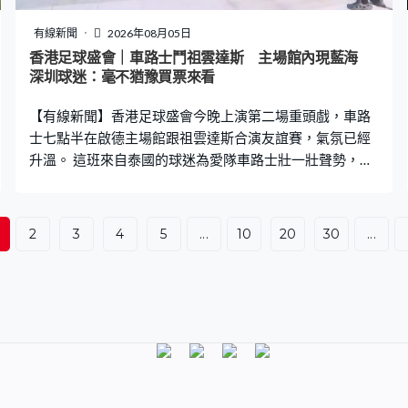
有線新聞
2026年08月05日
香港足球盛會｜車路士鬥祖雲達斯 主場館內現藍海
深圳球迷：毫不猶豫買票來看
【有線新聞】香港足球盛會今晚上演第二場重頭戲，車路
士七點半在啟德主場館跟祖雲達斯合演友誼賽，氣氛已經
升溫。 這班來自泰國的球迷為愛隊車路士壯一壯聲勢，一
片藍海，彷彿變成車路士主場。有人拿起這場足球盛會的
橫幅跟主場館「打卡」，還有來自廣州的球迷會成員，黑
白直間的祖雲達斯球迷就相對較少。 有一家四口花了六千
2
3
4
5
...
10
20
30
...
多元，由深圳過來支持。鍾先生：「兩年前都準備去意大
利看，但一家人去就湊不到時間。我們剛剛在深圳，這次
祖雲達斯剛好過來踢，我們一家人可以過來，毫不猶豫就
買票過來了。」