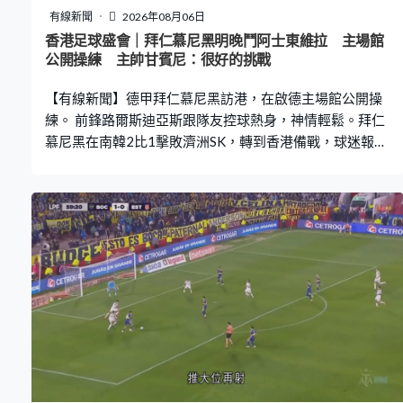
有線新聞
2026年08月06日
香港足球盛會｜拜仁慕尼黑明晚鬥阿士東維拉 主場館
公開操練 主帥甘賓尼：很好的挑戰
【有線新聞】德甲拜仁慕尼黑訪港，在啟德主場館公開操
練。 前鋒路爾斯迪亞斯跟隊友控球熱身，神情輕鬆。拜仁
慕尼黑在南韓2比1擊敗濟洲SK，轉到香港備戰，球迷報以
掌聲歡迎。門將紐亞進行接球練習，之後有參與分隊練
習。 主帥甘賓尼說，星期五晚的熱身賽紐亞正選把關並擔
任隊長，指阿士東維拉實力強勁，是拜仁季前熱身賽中首
支歐聯級數的對手。「他們陣容龐大，無論如何都有很多
優秀球員上場，他們踢的熱身賽比我們多，是一個很好的
挑戰，這絕對是一場讓你更了解球隊狀態的比賽，現在來
說，我們來季目標是贏得歐聯。」