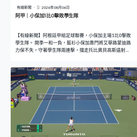
有線新聞
2026年08月06日
阿甲｜小保加1比0擊敗學生隊
【有線新聞】阿根廷甲組足球聯賽，小保加主場1比0擊敗
學生隊。 開季一和一負，藍衫小保加靠門將艾華路蒙迪路
力保不失，守著學生隊兩連擊，擋走托比奧貝高斯遠射，
再封到基度卡里路。小保加不用失守，上半場補時1分鐘，
由艾斯卡斯巴先開紀錄，倒戈學生隊拒絕慶祝，以示尊
重。小保加球迷初時冷靜，之後都忍不住慶祝。拿達路白
蘭高尾柱走空，傳回中間，艾斯卡斯巴門前做件簡單任
務。 小保加換邊後想找第二球，利安尼科利斯選擇自己
來，推大位再射，楣頂高出。上場對方倒地後將球射向其
背部，柏利迪斯這場總算無惹事，85分鐘被換出。小保加
贏1比0，打開次階段勝利之門。