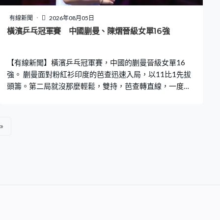
迷都表示無論賽果如何都滿意球隊的表現。
有線新聞
2026年08月05日
橫濱乒乓冠軍賽 中國蒯曼、陳熠晉級女單16強
【有線新聞】橫濱乒乓冠軍賽，中國的蒯曼晉級女單16
強。 蒯曼面對粉紅衫印度的芭查迅速入局，以11比1先拔
頭籌。第二局就沒那麼輕鬆，雙持，芭查轉直線，一度領
先5比3。世界第4對55，蒯曼及時調整，連取4分搶回優
勢，贏多一局11比7拉開。這位中國球手第三局再遇到考
驗，反手碰網，彈出界，一度落後1比7。蒯曼都沒有自亂
»
陣腳，回敬一段10比0，反勝11比7，直落三局勝出。16
強對羅馬尼亞的索絲。 另一位中國球手，右方的陳熠打足
五局反勝南韓的李恩惠。頭兩局關鍵時刻手緊，同樣鬥到
「刁時」輸10比12。五局三勝，局數落後到0比2，這位排
名12的中國球手反擊，以11比3先追一局。第四局一度因
為背部不適要接受治理。這局7次打成平手，陳熠「刁時」
贏12比10扳平局數。陳熠乘勝追擊，第五局由頭帶到尾，
贏11比3，反勝局數3比2過關。