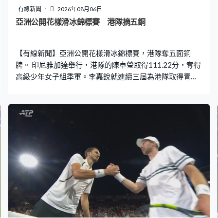
有線新聞
2026年08月06日
亞洲公開花樣滑冰錦標賽 港隊摘五銅
【有線新聞】亞洲公開花樣滑冰錦標賽，港隊奪五面銅
牌。 印尼雅加達舉行，港隊的陳卓瑩取得111.22分，奪得
高級少年女子組季軍。李嘉銳就連續三屆為港隊取得青年
組獎牌，以181.21分獲得青年男子組銅牌；孫錦澤就第
四。青年女子組，郭幸儀以171.38分得季軍，連續四屆登
上頒獎台；首次參賽袁萬臻及施翊霖在初級少年男子、女
子組同樣取得第3。