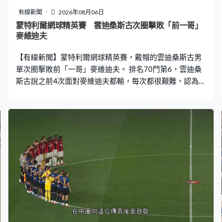
有線新聞
2026年08月06日
蒙特利爾網球精英賽 雲迪桑斯古次圈擊敗「前一哥」
麥維迪夫
【有線新聞】蒙特利爾網球精英賽，戴帽的雲迪桑斯古男
單次圈擊敗前「一哥」麥維迪夫。 排名70鬥第6，雲迪桑
斯古說之前4次面對麥維迪夫都輸，每次都很艱難，認為自
己需改變策略，走出舒適區。這位荷蘭球手全場6次破發，
8次破發危機，救到一半，連贏6比3、7比6，下一關對手
是侯卡茲。