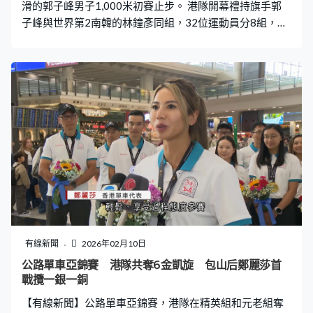
滑的郭子峰男子1,000米初賽止步。 港隊開幕禮持旗手郭
子峰與世界第2南韓的林鐘彥同組，32位運動員分8組，每
組頭兩名及4位最佳第三名晉級。上屆擔任後備，郭子峰首
戰冬奧以1分27秒237完成，小組排第4無緣半準決賽，他
稍後轉戰1,500米。
有線新聞
2026年02月10日
公路單車亞錦賽 港隊共奪6金凱旋 包山后鄭麗莎首
戰攬一銀一銅
【有線新聞】公路單車亞錦賽，港隊在精英組和元老組奪