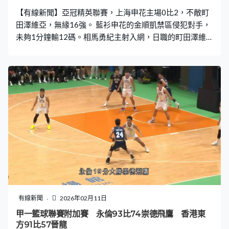
【有線新聞】亞冠精英聯賽，上海申花主場0比2，不敵町
田澤維亞，無緣16強。 藍衫申花的金順凱禁區侵犯對手，
未夠1分鐘輸12碼。相馬勇紀主射入網，日職的町田澤維
亞3分鐘反客為主。落敗就提早出局，申花積極反撲，全場
13次攻門都未能追平。中國足協打擊「假賭黑」，申花被
揭發涉不正當交易。中超未開季就被扣10分，港將陳晉一
起腳偏離目標。88分鐘走甩了相馬勇紀，要再度失守。申
花輸0比2，7戰4分，提前一輪出局，贏波的町田澤維亞提
早晉級。
有線新聞
2026年02月11日
甲一籃球聯賽附加賽 永倫93比74崇德飛鷹 香港東
方91比57晉龍