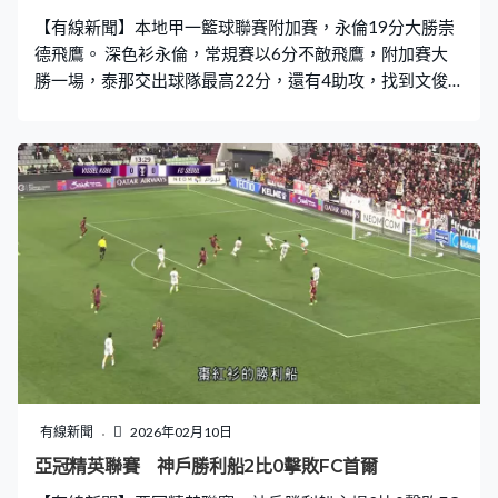
【有線新聞】本地甲一籃球聯賽附加賽，永倫19分大勝崇
德飛鷹。 深色衫永倫，常規賽以6分不敵飛鷹，附加賽大
勝一場，泰那交出球隊最高22分，還有4助攻，找到文俊
傑，籃底射入。永倫4人得分雙位數，上籃的梁兆華攻入
14分，守不住倒戈的蓋帝斯，交出「雙雙」，最高28分、
19籃板。永倫都贏93比74，季後賽4強鬥滿貫。 白衫香港
東方34分大勝晉龍，開賽就打出8比0，常規賽第3鬥第6，
楊博文單手封阻，激勵士氣。東方由頭帶到尾，基拔攻入
最高31分，贏91比57，會與南華爭入總決賽。
有線新聞
2026年02月10日
亞冠精英聯賽 神戶勝利船2比0擊敗FC首爾