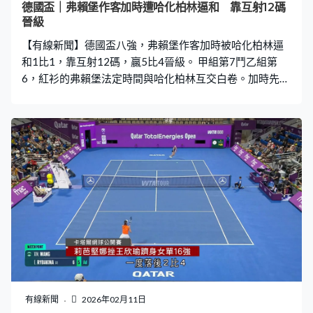
德國盃｜弗賴堡作客加時遭哈化柏林逼和 靠互射12碼
晉級
【有線新聞】德國盃八強，弗賴堡作客加時被哈化柏林逼
和1比1，靠互射12碼，贏5比4晉級。 甲組第7鬥乙組第
6，紅衫的弗賴堡法定時間與哈化柏林互交白卷。加時先收
大禮，鈴木唯人推橫射近柱入網，96分鐘領先1比0。哈化
柏林的基治達回傳大意，鈴木唯人搶先截到，冷靜射入。
優勢只維持了8分鐘，法比安列斯精彩的遠射，為哈化柏林
扳平，伸盡一截，再踏順抽入，加時踢成1比1。 要互射12
碼，頭5輪各有一人射失，要鬥第6輪，弗賴堡的鈴木唯人
不負所託，射入。門將科利安梅拿，同樣交到功課，「捉
到路」救到基拿文斯主射，協助弗賴堡互射12碼5比4淘汰
哈化柏林，晉身四強。
有線新聞
2026年02月11日