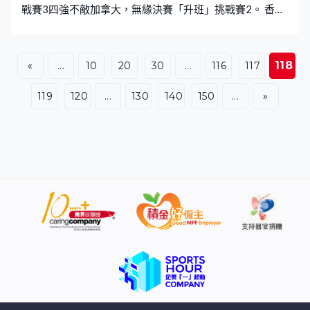
戰賽3四強不敵加拿大，無緣決賽「升班」挑戰賽2。 香港
男子七人欖球代表房傑鋒：「當時有很大信心能夠勝出，
但可能部分球員太緊張，或者感覺上未試過，那麼接近成
功晉身下一步，有一點控制不到自己，全隊溝通有點失
118
«
...
10
20
30
...
116
117
誤。」 收拾心情，備戰銀劍賽，力爭三連霸，會鬥國家隊
及日本，房傑鋒說有信心。「我們近期的訓練，在體能上
119
120
...
130
140
150
...
»
有改善，剛才完成高強度環節，馬上在那麼累的情況進行
技巧訓練，是另一個幫我們提升實力的元素。」 女子隊同
樣爭取衛冕，對手除了泰國，還有丹麥。香港女子七人欖
球代表莊嘉欣：「在挑戰者系列賽曾對歐洲強隊，譬如波
蘭，她們實力都很高、身體的對抗很高，今次是我們第一
次對丹麥，比賽前我們會跟她們對戰，很期待跟她們交
手。 莊嘉欣又說部分球員傷癒歸隊增強實力，香港國際七
人欖球賽4月17至19日在啟德主場館舉行。