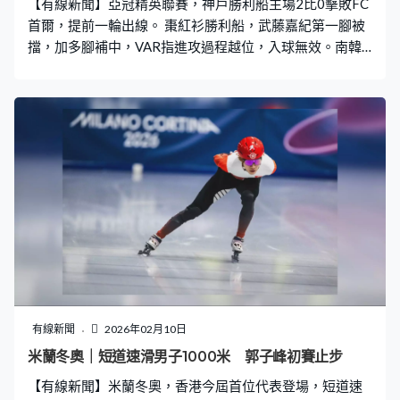
【有線新聞】亞冠精英聯賽，神戶勝利船主場2比0擊敗FC
首爾，提前一輪出線。 棗紅衫勝利船，武藤嘉紀第一腳被
擋，加多腳補中，VAR指進攻過程越位，入球無效。南韓
的FC首爾下星期來港出戰賀歲盃，在大球場鬥港隊，69分
鐘輸反擊，吃了次「詐糊」的武藤嘉紀推足大半場，禁區
射遠柱入網，勝利船先開紀錄。這支日職球隊4分鐘後右路
組織，隊長酒井高德後上建功。在日本國家隊監督森保一
見證下，勝利船贏2比0，提早一輪鎖定16強席位。
有線新聞
2026年02月10日
米蘭冬奧｜短道速滑男子1000米 郭子峰初賽止步
【有線新聞】米蘭冬奧，香港今屆首位代表登場，短道速