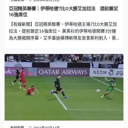
亞冠精英聯賽｜伊蒂哈德7比0大勝艾加拉法 提前鎖定
16強席位
【有線新聞】亞冠精英聯賽，伊蒂哈德主場7比0大勝艾加
拉法，提前鎖定16強席位。 黃黑衫的伊蒂哈德開賽3分鐘
為大勝揭開序幕。艾辛基迪橫傳新隊友安拿斯利射入，第2
次代表球隊上陣就取得入球。賓施馬及簡迪相繼離隊，伊
蒂哈德星味大減，但要應付卡塔爾的艾加拉法都相當足
夠。艾奧亞熨射，20分鐘2比0，亦是半場比數。這支沙特
球隊換邊後繼續攻，艾辛基迪送第2次助攻，羅渣費南迪斯
快一步篤入，49分鐘擴大比數。兩分鐘後艾奧亞送入禁
區，丹尼路頭槌送上第4球。面對艾加拉法鬆散的防線，安
拿斯利及艾奧亞比訓練更輕鬆，艾奧亞抽楣底彈入，58分
鐘攻入個人第2球。羅渣費南迪斯4分鐘後跟他看齊，有兩
球進帳都只能做配角。今場主角是艾奧亞，推橫射近柱入
網，79分鐘大演「帽子戲法」，為伊蒂哈德鎖定大勝7比
0，排西亞區第5，提早一輪取得出線資格。
有線新聞
2026年02月11日