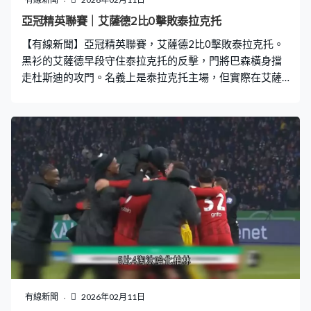
亞冠精英聯賽｜艾薩德2比0擊敗泰拉克托
【有線新聞】亞冠精英聯賽，艾薩德2比0擊敗泰拉克托。
黑衫的艾薩德早段守住泰拉克托的反擊，門將巴森橫身擋
走杜斯迪的攻門。名義上是泰拉克托主場，但實際在艾薩
德主場踢，因為安全理由，伊朗球隊不能在當地比賽。艾
薩德作客變主場，把握機會搶分，哥甸奴遠射，被門將擋
出底線，半場0比0。 這支卡塔爾班霸換邊後找到機會，阿
菲夫頭槌頂橫，梅積卡胸口一控一射，61分鐘打開缺口。
主帥文仙尼仍未笑得出來，頭六輪只得一勝，艾薩德要保
著出線希望，今場一定要贏。 第二球都跟阿菲夫有關，送
前給哥甸奴，助攻入楔的費明奴射入，艾薩德89分鐘奠定
2比0勝局。7戰8分，排西亞區第8，下輪對伊蒂哈德，篤
定出線的泰拉克托排第3。
有線新聞
2026年02月11日