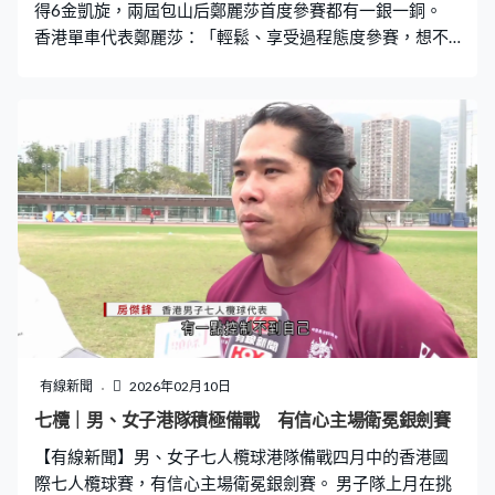
得6金凱旋，兩屆包山后鄭麗莎首度參賽都有一銀一銅。
香港單車代表鄭麗莎：「輕鬆、享受過程態度參賽，想不
到自己可以與其他對手競爭取得好成績，發揮好表現，所
以非常感恩。」 賽事在沙特阿拉伯舉行，鄭麗莎在女子40
至44歲組別計時賽及公路賽連奪一銀一銅。港隊在元老組
別取得歷屆最多的5金、9銀、4銅。精英組港隊今屆亦有
突破，過去兩年都得銅牌下，男女子混合隊際計時賽首度
奪金，梁穎儀同時贏得個人計時賽銀牌。
有線新聞
2026年02月10日
七欖｜男、女子港隊積極備戰 有信心主場衛冕銀劍賽
【有線新聞】男、女子七人欖球港隊備戰四月中的香港國
際七人欖球賽，有信心主場衛冕銀劍賽。 男子隊上月在挑