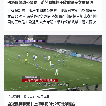
卡塔爾網球公開賽 莉芭堅娜挫王欣瑜躋身女單16強
【有線新聞】卡塔爾網球公開賽，澳網冠軍莉芭堅娜晉身
女單16強。 深藍色裙的莉芭堅娜贏得澳網後首場比賽鬥中
國的王欣瑜，沒遇到太大考驗，網前輕鬆截擊。過去兩次
交手不失一盤，今場也不例外，這位世界第3的哈薩克球手
以6比2先拔頭籌。第二盤先失發球局，一度落後2比4都難
不到莉芭堅娜。回敬兩次破發，連贏4局反勝6比4，直落
兩盤過關。16強對另一中國球手鄭欽文。
有線新聞
2026年02月11日
亞冠精英聯賽｜上海申花0比2町田澤維亞