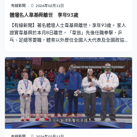
有線新聞
2026年02月11日
體壇名人韋基舜離世 享年93歲
【有線新聞】著名體壇人士韋基舜離世，享年93歲。 家人
證實韋基舜於本月8日離世，「韋翁」先後任職拳擊、乒
乓、足總等要職，體育以外歷任全國人大代表及全國政協
委員，2002年獲頒銀紫荊星章，表揚他長期積極推動香港
運動發展。
有線新聞
2026年02月11日