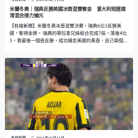
米蘭冬奧｜瑞典反勝美國冰壺混雙奪金 意大利短道速
滑混合接力掄元
【有線新聞】米蘭冬奧冰壺混雙決賽，瑞典6比5反勝美
國，奪得金牌。 瑞典的華拉拿兄妹組合完成7局，落後4比
5，靠最後一個壺反勝，成功撞走美國的黃壺，自己兩個紅
壺留在得分區。第8局拿到關鍵兩分，險勝6比5，為瑞典
首奪冰壺混雙金牌。意大利銅牌戰擊敗英國。 短道速滑混
合接力決賽，紅黑衫由公俐、張楚桐、劉少昂及孫龍組成
的中國隊，頭半程領先，剩下7圈交接失誤，被意大利超
越。之後輪到孫龍在彎位失誤，跌至第四。東道主意大利
力壓加拿大及比利時，奪得金牌。
有線新聞
2026年02月11日