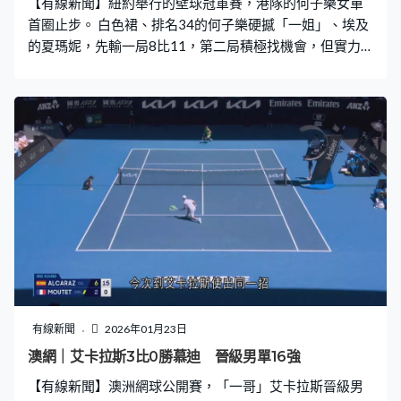
【有線新聞】紐約舉行的壁球冠軍賽，港隊的何子樂女單
首圈止步。 白色裙、排名34的何子樂硬撼「一姐」、埃及
的夏瑪妮，先輸一局8比11，第二局積極找機會，但實力
始終有距離，力追下仍輸8比11。去年中國公開賽交手，
直落三局落敗，這位港隊球手第三局繼續受壓，再輸5比
11，局數0比3出局，隊友李嘉兒亦都有參賽。
有線新聞
2026年01月23日
澳網｜艾卡拉斯3比0勝慕迪 晉級男單16強
【有線新聞】澳洲網球公開賽，「一哥」艾卡拉斯晉級男