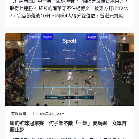
【有線新聞】甲一男子籃球聯賽，南華5分反勝香港東方，
取得七連勝。 紅衫的南華守不住楊博文，被東方打出19比
7，完首節落後10分。同樣4人得分雙位數，曾湛元貢獻最
高22分，帶領南華半場追剩3分。進帳20分的楊博文籃底
雙手入樽，未能為東方保住優勢，南華最後一節發力，打
出19比11，反勝71比66。 白衫滿貫同樣七連勝，半場領
先康仁福建51比30，換邊後最多拋離41分，4人得分雙位
數的滿貫，結果贏96比61。
有線新聞
2026年01月23日
紐約壁球冠軍賽 何子樂不敵「一姐」夏瑪妮 女單首
圈止步