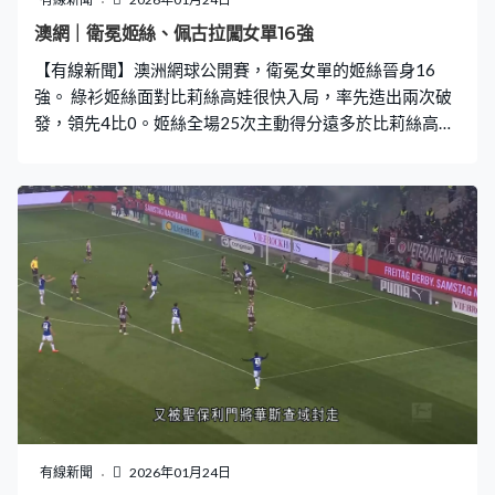
澳網｜衛冕姬絲、佩古拉闖女單16強
【有線新聞】澳洲網球公開賽，衛冕女單的姬絲晉身16
強。 綠衫姬絲面對比莉絲高娃很快入局，率先造出兩次破
發，領先4比0。姬絲全場25次主動得分遠多於比莉絲高娃
的8次，一板反手直線得手。這位世界第9的美國球手第9
局破發，以6比3先下一城。 2020年在布里斯班打足三盤
落敗，姬絲復仇之旅都有波折，被前「一姐」比莉絲高娃
逼到底線來回跑，最終救不到，都無阻姬絲達成澳網十連
勝。這位上屆冠軍第二盤有一次破發，3平手後，連贏3
局，贏6比3，直落兩盤過關。16強與佩古拉合演美國「內
訌」。 橙衫佩古拉淘汰施莉文迪娃，首盤造出兩次破發，
先贏6比3。佩古拉第二盤開局受壓，面臨兩次破發危機都
能一一化解。世界第6對101，佩古拉第二盤再兩度打破施
莉文迪娃發球局，贏6比2，盤數2比0晉級。
有線新聞
2026年01月24日