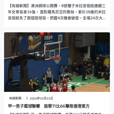
【有線新聞】澳洲網球公開賽，8號種子米拉安祖娃連續三
年女單晉身16強。 面對羅馬尼亞的魯絲，紫衫18歲的米拉
安祖娃失了兩個發球局，把握4次機會破發，全場24次大
意失誤，比對方少20次，連贏6比3、6比4過關，會與施維
杜蓮娜爭入八強。白色裙的施維杜蓮娜就淘汰絲奈達，首
盤鬥到決勝局，贏細分7比4。這位烏克蘭球手乘勝追擊，
再贏6比3，直落兩盤晉級16強。
有線新聞
2026年01月23日
甲一男子籃球聯賽 南華71比66擊敗香港東方