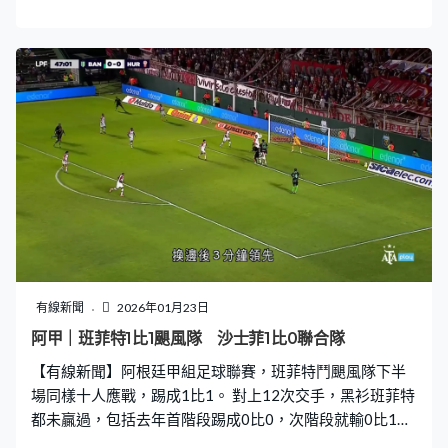
場過的形式角逐4項盃賽。阿聯酋代表FC沙迦73分鐘追
和，拿舒迪的遠射，盧安佩雷拉近門加一腳改變方向入
網。比賽不設加時，直接互射12碼。艾加拉法的張賢秀第
5輪射失，哥朗拿度射同一位置在門將手底入網，FC沙迦5
輪全中，12碼贏5比4奪標。
有線新聞
2026年01月23日
阿甲｜班菲特1比1颶風隊 沙士菲1比0聯合隊
【有線新聞】阿根廷甲組足球聯賽，班菲特鬥颶風隊下半
場同樣十人應戰，踢成1比1。 對上12次交手，黑衫班菲特
都未贏過，包括去年首階段踢成0比0，次階段就輸0比1。
上半場兩隊都未熱身，奧積達燙射被接實，0比0返更衣