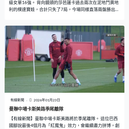
級女單16強。 背向鏡頭的莎芭蓮卡過去兩次在泥地鬥奧地
利的樸達寶娃，合計只失了7局，今場同樣直落兩盤勝出，
但就辛苦很多，首盤就要鬥決勝局，贏細分7比4。這位
「一姐」第二盤連取兩次破發，領先4比0，以為可以速戰
速決，但多達44次大意失誤，遠多於對方的25次，給了機
會樸達寶娃輕輕放短，再逼入決勝局。莎芭蓮卡坦承當時
情緒幾乎崩潰，手臂也不聽使喚，只能想辦法令自己冷
靜，盡力打好每一球。 這位白俄羅斯球手細分落後3比6，
成功頂住壓力反勝9比7，有驚無險贏盤數2比0，會與安保
高爭入八強。 白色褲的麥維迪夫男單第三圈苦戰五盤晉
級，匈牙利的馬羅山網前截擊，球反彈回自己場區，這分
有幸運之神眷顧，但勝利女神就站在麥維迪夫一方。先輸6
比7、4比6，這位前「一哥」在出局邊緣及時反彈，連贏7
比5、6比0、6比3，盤數反勝3比2，躋身16強對錢亮拿。
有線新聞
2026年01月23日
曼聯中場卡斯美路季尾離隊
【有線新聞】曼聯中場卡斯美路將於季尾離隊。 這位巴西
國腳說最後4個月為「紅魔鬼」效力，會繼續盡力拼博，創