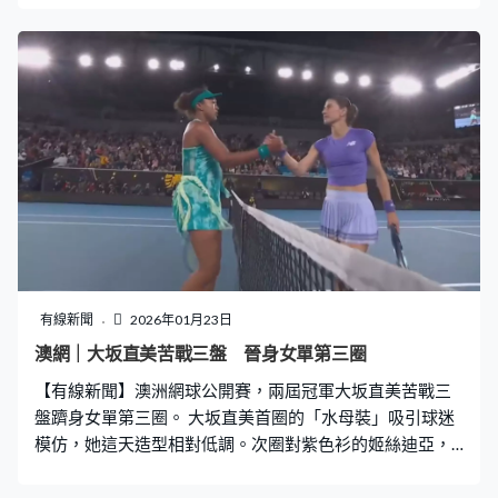
室。面對不勝「魔咒」，班菲特換邊後3分鐘先開紀錄，麥
路文迪斯升高頂入，開季第一場，開心到像捧盃。7分鐘
後，球證被叫到場邊看重播，班菲特的艾多恩被撐了一
腳，柏拉達直接被逐離場。 踢多個的大好機會卻如此浪
費，盧比斯加西亞射門乏力兼射正中間，尾段斷送人數優
勢，艾斯基維剷跌對手，兩黃一紅，班菲特都要打少一
個。變成同樣十人應戰最後贏不了，被颶風隊的佐迪卡斯
度遠柱撞入，84分鐘追和，踢成1比1，各得1分。 白衫的
沙士菲作客險勝聯合隊，杜巴斯安查達禁區邊射穿人群，
補時1分鐘入球贏1比0。
有線新聞
2026年01月23日
澳網｜大坂直美苦戰三盤 晉身女單第三圈
【有線新聞】澳洲網球公開賽，兩屆冠軍大坂直美苦戰三
盤躋身女單第三圈。 大坂直美首圈的「水母裝」吸引球迷
模仿，她這天造型相對低調。次圈對紫色衫的姬絲迪亞，
大坂直美報回十年前溫布頓外圍賽一敗之仇，先失發球局
下回敬兩次破發，首盤贏6比3。 35歲的姬絲迪亞季尾就