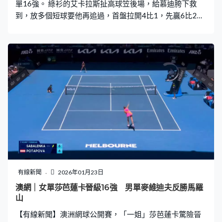
單16強。 綠衫的艾卡拉斯扯高球笠後場，給慕迪胯下救
到，放多個短球要他再追過，首盤拉開4比1，先贏6比2。
兩個都精力十足滿場飛，今次到艾卡拉斯使出同一招，胯
下打完，反手推多板，掌聲不妨多點。被慕迪下手偷襲，
艾卡拉斯失了這分一樣開心，將大滿貫打成表演賽。 艾卡
拉斯說對方打法難以捉摸，但難打才有樂趣，博到慕迪打
失，艾卡拉斯再贏6比4拉開。大意失誤是勝負分野，慕迪
全場34次愈易打愈易失手，不刁鑽的不贏，這球慕迪笠個
大對角，第三盤落後0比4，暫時忘記比數，難得威風一
次。 艾卡拉斯單盤3次破發再贏6比1，直落三盤勝出，追
平名宿波格的大滿貫最佳戰績，100場贏87場，16強鬥美
國的湯美保羅。
有線新聞
2026年01月23日
澳網｜女單莎芭蓮卡晉級16強 男單麥維迪夫反勝馬羅
山
【有線新聞】澳洲網球公開賽，「一姐」莎芭蓮卡驚險晉