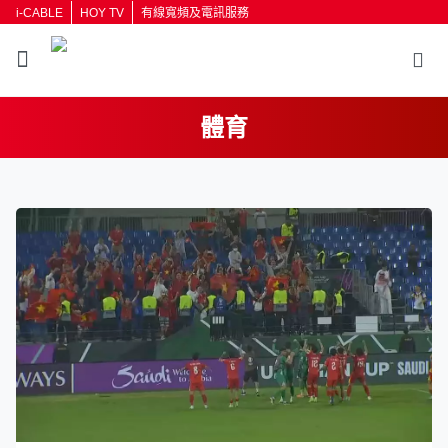
i-CABLE
HOY TV
有線寬頻及電訊服務
體育
返回
按輸入鍵開始搜尋