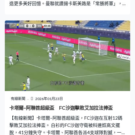
造更多美好回憶。曼聯就讚揚卡斯美路是「常勝將軍」，
感謝他的貢獻。2022年由皇馬加盟，卡斯美路效力過4任
不同領隊，上陣146場，射入21球。2023年協助曼聯贏得
英格蘭聯賽盃，2024年捧走足總盃。
有線新聞
2026年01月23日
卡塔爾–阿聯酋超級盃 FC沙迦擊敗艾加拉法捧盃
【有線新聞】卡塔爾–阿聯酋超級盃，FC沙迦在互射12碼
擊敗艾加拉法捧盃。 白衫的FC沙迦守衛被科連奴高文擺
脫，41分鐘失守。卡塔爾、阿聯酋各派4支球隊對撼，一