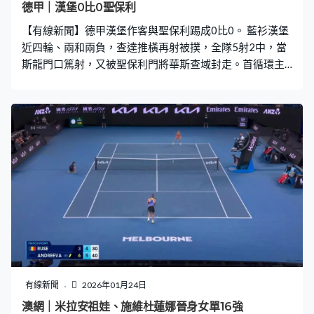
德甲｜漢堡0比0聖保利
【有線新聞】德甲漢堡作客與聖保利踢成0比0。 藍衫漢堡
近四輪、兩和兩負，查達推橫再射被撲，全隊5射2中，當
斯龍門口篤射，又被聖保利門將華斯查域封走。首循環主
場輸0比2，漢堡始終未能攻破聖保利大門，巴迪禁區邊一
熨，華斯查域雙手接實。賽前兩連敗的聖保利急需搶分脫
離降班區，辛拿尼射門被撲。前場逼到漢堡守衛交失，比
柏卡遠射無功而還，0比0完場。漢堡排13，聖保利就排尾
三。
有線新聞
2026年01月24日
澳網｜米拉安祖娃、施維杜蓮娜晉身女單16強