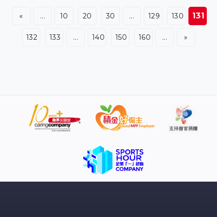
「掛拍」，最後一次亮相澳網，第二盤提升發球威力，以6
131
«
...
10
20
30
...
129
130
比4扳平。 前「一姐」大坂直美第三盤及時回勇贏6比2
ｍ，盤數2比1晉級，握手時有點火藥味，姬絲迪亞因為不
132
133
...
140
150
160
...
»
滿大坂直美在發球之間打氣聲過大，雙方有點爭論。