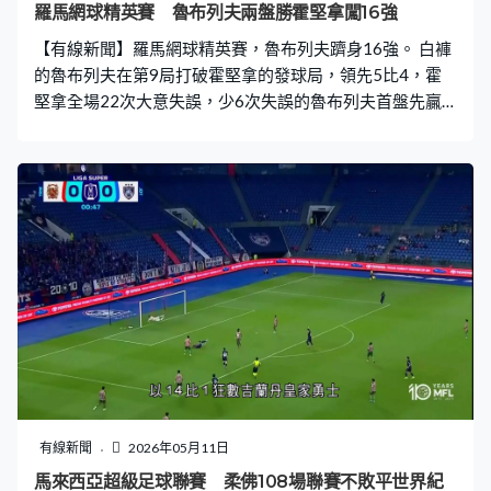
覺，因為當日我去看物理治療，看完之後不太能走路。感
羅馬網球精英賽 魯布列夫兩盤勝霍堅拿闖16強
覺是『世一』，在路上行走的時候是一拐一拐。」 跆拳道
【有線新聞】羅馬網球精英賽，魯布列夫躋身16強。 白褲
港隊總教練楊子泳：「她都捱了很多年，看到她付出很多
的魯布列夫在第9局打破霍堅拿的發球局，領先5比4，霍
努力，有高低，見到她沒有放棄
堅拿全場22次大意失誤，少6次失誤的魯布列夫首盤先贏6
比4。魯布列夫乘著氣勢，第2盤開局就破發，霍堅拿的全
場第一發球得分率只得57%，魯布列夫就有85%，這盤沒
有遇過破發危機，贏多盤6比4，直落兩盤過關，會跟巴斯
拿舒韋利爭入8強。
有線新聞
2026年05月11日
馬來西亞超級足球聯賽 柔佛108場聯賽不敗平世界紀