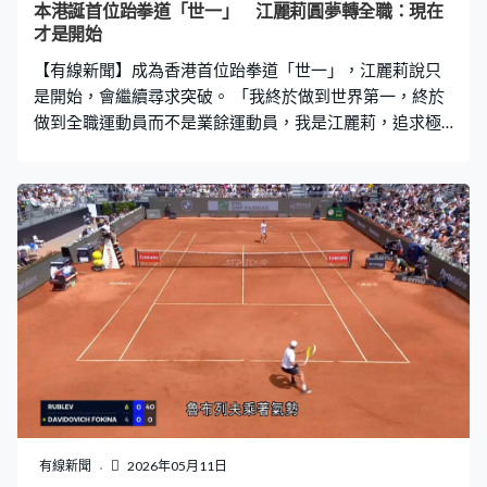
本港誕首位跆拳道「世一」 江麗莉圓夢轉全職：現在
才是開始
【有線新聞】成為香港首位跆拳道「世一」，江麗莉說只
是開始，會繼續尋求突破。 「我終於做到世界第一，終於
做到全職運動員而不是業餘運動員，我是江麗莉，追求極
致完美之道。」閒時都要抽離、泡咖啡室，為自己充電。
跆拳道代表江麗莉：「在比賽場地時候，就是像上戰場的
感覺，一定要贏。平時如果私底下的我就是悠閒自在、放
鬆。自己喜歡韓風，JENNIE給我感覺，她很有型，而且也
很可愛。」 沉穩內斂，江麗莉穿上道袍，馬上進入比賽模
式。江麗莉：「品勢是預演一套攻擊和防守的動作，在一
分鐘內，將整套的套路呈現出來。」16歲由搏擊開始，22
歲轉攻品勢，起步比人遲，最後踢得比人高，十多年一腳
一腳，踢到世界之巔，3月在美國突破心理壓力。江麗莉：
「很幸運拿到第2，再次證明自己是可以的，我不會驚南韓
人，當天擊倒很多南韓人。」 多年來靠兼任教練幫補生
計，追運動員夢，終於熬出頭來，4月成為女子U40級別個
人公認品勢，世界第一。江麗莉：「當日是沒有甚麼感
有線新聞
2026年05月11日