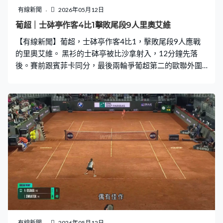
有線新聞
2026年05月12日
葡超｜士砵亭作客4比1擊敗尾段9人里奧艾維
【有線新聞】葡超，士砵亭作客4比1，擊敗尾段9人應戰
的里奧艾維。 黑衫的士砵亭被比沙拿射入，12分鐘先落
後。賽前跟賓菲卡同分，最後兩輪爭葡超第二的歐聯外圍
賽資格。路爾斯蘇亞雷斯被柏查蘇拉跌博到12碼，他親自
操刀，今季第27球領先射手榜，35分鐘1比1。中游份子里
奧艾維無護級壓力，「例行公事」也不要如離譜，文查42
分鐘送入自己龍門，回傳貼住近柱慢溜入網。 已令里奧艾
維輸一球12碼，柏查蘇再做罪人，52分鐘兩黃一紅。踢多
個的士砵亭，66分鐘坦卡奧禁區外燙入，拉開3比1。里奧
艾維的賴恩，85分鐘為自己提前放暑假，紅牌被逐，壓軸
一場要停賽。11個對9個，士砵亭的昆達5分鐘後錦上添
花，贏4比1，2分力壓賓菲加，升上第二位。
有線新聞
2026年05月12日