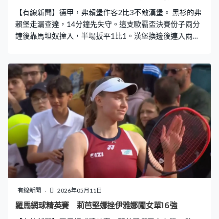
【有線新聞】德甲，弗賴堡作客2比3不敵漢堡。 黑衫的弗
賴堡走漏查達，14分鐘先失守。這支歐霸盃決賽份子兩分
鐘後靠馬坦奴撞入，半場扳平1比1。漢堡換邊後連入兩
球，胡斯高域的罰球省中人改變方向，64分鐘2比1。3分
鐘後，巴迪壓入禁區射入，擴大比數。馬坦奴域87分鐘接
應角球頂入個人第2球，弗賴堡都輸2比3，排第7，漢堡升
上11。
有線新聞
2026年05月11日
羅馬網球精英賽 莉芭堅娜挫伊雅娜闖女單16強