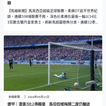
錄
【有線新聞】馬來西亞超級足球聯賽，柔佛DT追平世界紀
錄，連續108場聯賽不敗。 深色衫柔佛在最後一輪以14比
1狂數吉蘭丹皇家勇士，刷新馬超最懸殊分差，連續12季
封王。2021年4月開始就未在聯賽輸過，追平科特迪瓦球
隊米莫薩1989至1994年，連續108場的聯賽不敗紀錄。柔
佛DT寄望在新球季首輪就刷新世界紀錄。
有線新聞
2026年05月11日
德甲｜漢堡3比2弗賴堡 馬坦奴域梅開二度仍輸波