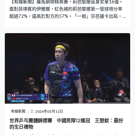
【有線新聞】羅馬網球精英賽，莉芭堅娜晉身女單16強。
面對菲律賓的伊雅娜，紅色裙的莉芭堅娜第一發球得分率
超過72%，遠高於對方的57%。「一姐」莎芭蓮卡出局，
這位世界第2的哈薩克球手成為奪標大熱，網前大力殺一
板。莉芭堅娜失了一個發球局，把握4次機會破發，直落贏
6比4、6比3，16強對比莉絲高娃。
有線新聞
2026年05月11日
世界乒乓團體錦標賽 中國男隊12連冠 王楚欽：最好
的生日禮物