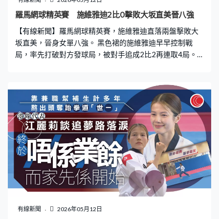
羅馬網球精英賽 施維雅迪2比0擊敗大坂直美晉八強
【有線新聞】羅馬網球精英賽，施維雅迪直落兩盤擊敗大
坂直美，晉身女單八強。 黑色裙的施維雅迪早早控制戰
局，率先打破對方發球局，被對手追成2比2再連取4局。
兩位「前一姐」對決，大坂直美首盤20次大意失誤，偶有
佳作令對手失位，首盤都輸2比6。大坂未能扭轉形勢，對
賽三連敗。 施維雅迪的第一發球得分率，第二盤提升至
89%，比大坂高32%。保住所有發球局，造出3次破發，贏
多盤6比1過關，會跟佩古拉爭入四強。
有線新聞
2026年05月12日