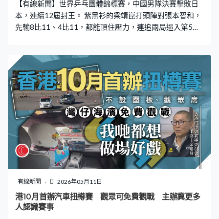
【有線新聞】世界乒乓團體錦標賽，中國男隊決賽擊敗日
本，連續12屆封王。 紫黑衫的梁靖崑打頭陣對張本智和，
先輸8比11、4比11，都能頂住壓力，連追兩局逼入第5
局，落後3比8，連取8分，贏11比8，局數反勝3比2，中
國大分領先。 「一哥」王楚欽鬥松島輝空都要打逆境波，
先輸一局下，贏12比10、11比2、11比9，局數3比1，大
分拉開。第三場的林詩棟領先兩局，被戶上隼輔追近，第
四局都贏11比9，局數贏3比1。中國直落三場擊敗日本，
成功衛冕。
有線新聞
2026年05月11日
港10月首辦汽車扭樽賽 觀眾可免費觀戰 主辦冀更多
人認識賽事