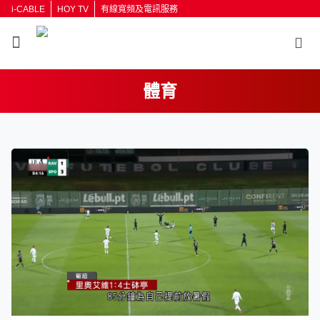
i-CABLE
HOY TV
有線寬頻及電訊服務
體育
返回
按輸入鍵開始搜尋