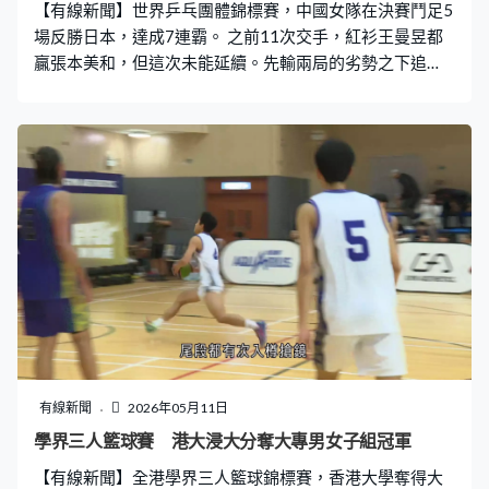
【有線新聞】世界乒乓團體錦標賽，中國女隊在決賽鬥足5
場反勝日本，達成7連霸。 之前11次交手，紅衫王曼昱都
贏張本美和，但這次未能延續。先輸兩局的劣勢之下追
平，但決勝的第5局，就大比數輸4比11，局數輸2比3，中
國大分落後0比1。 世一的孫穎莎守住第2關，鬥早田希娜
連贏兩局11比7，第3局就贏11比8，為中國追平場數。但
蒯曼就以局數1比3，不敵削球手橋本帆乃香，中國大分再
次落後。還是要靠孫穎莎出馬，11比2、11比4、11比6，
橫掃張本美和，場數2比2。 王曼昱再次登場，這次就展現
霸氣，11比7、11比7及11比5，局數3比0擊敗早田希娜。
中國場數3比2擊敗日本，第24次稱霸。
有線新聞
2026年05月11日
學界三人籃球賽 港大浸大分奪大專男女子組冠軍
【有線新聞】全港學界三人籃球錦標賽，香港大學奪得大