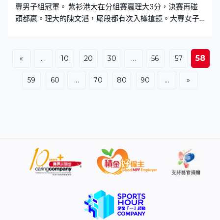
專男子組冠軍。 紫衫港大在分組賽贏理大3分，決賽再碰
頭都贏。理大的陳文滔，尾段都有次入樽搶鏡。大專女子
組，白衫浸大封后，中大就得亞軍。 中學男子組決賽，白
衫北角協同就擊敗裘錦秋。首個同時涵蓋大專、中學及小
學的三人賽，今屆有172隊角逐。中學女子組深色衫的協
58
«
...
10
20
30
...
56
57
恩奪冠，心誠就得第2。
59
60
...
70
80
90
...
»