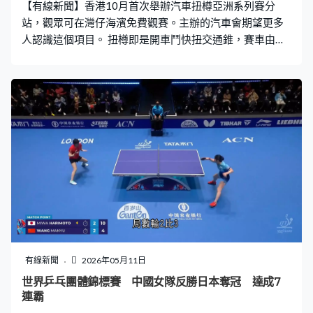
【有線新聞】香港10月首次舉辦汽車扭樽亞洲系列賽分
站，觀眾可在灣仔海濱免費觀賽。主辦的汽車會期望更多
人認識這個項目。 扭樽即是開車鬥快扭交通錐，賽車由大
會提供，考車手技術、多過考馬力，要記好指定路線，走
錯、碰到交通錐都要加時間。香港汽車會賽事委員會主席
余嘯峰上年到過台北觀摩尾站，就一步步計劃將比賽帶來
香港。余嘯峰：「我見到參賽者每個都很認真、很緊張，
看看怎樣去研究，跟我們鬥大車其實一模一樣，只不過是
一個不同的形式去做 ，所以如果我們在香港做這個比賽的
話，就可以讓市民很近距離接觸到，就知道是什麼 。」 系
列賽全年6站，香港屬於第3站，10月17至18日在灣仔海
濱活動空間上演，比賽屆時不設圍板及觀眾席，車迷可免
費觀看。 余嘯峰認為扭樽相對安全而且門檻較低，有信心
辦好賽事：「扭樽真是簡單很多，我也不想說一步登天，
我希望第一次我們汽車會跟文體旅局申請了，有政府的支
持，我們都想做一場好戲。」 港隊近年多次取得分站三甲
有線新聞
2026年05月11日
爭取8月前完成選拔賽，再安排他們在內地備戰。
世界乒乓團體錦標賽 中國女隊反勝日本奪冠 達成7
連霸