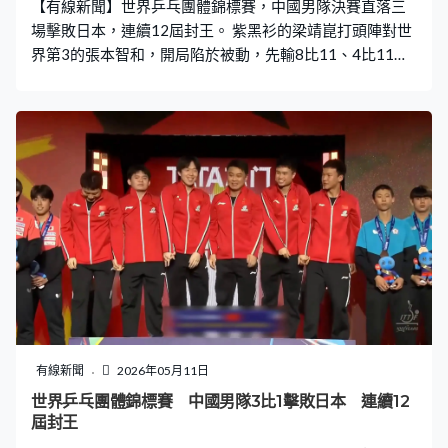
【有線新聞】世界乒乓團體錦標賽，中國男隊決賽直落三
場擊敗日本，連續12屆封王。 紫黑衫的梁靖崑打頭陣對世
界第3的張本智和，開局陷於被動，先輸8比11、4比11，
四強鬥法國落後兩局下逆轉，這位排名21的中國球手再展
現大心臟，連追11比9、13比11扳平。第五局落後3比8，
梁靖崑絕地反擊，連取8分，贏11比8，局數反勝3比2，為
中國搶到重要第一分。 「一哥」王楚欽緊接鬥松島輝空都
要打逆境波，首局輸8比11。過去7次交手贏5次，上月世
界盃決賽打足七局封王，王楚欽今場同樣是贏家，連贏12
比10、11比2、11比9，局數贏3比1，中國大分拉開2比
0。 第三棒的林詩棟對戶上隼輔領先兩局被追近，反手推
一板直線，第四局贏11比9，局數贏3比1。中國場數3比0
擊敗日本，成功衛冕。即使小組賽兩度失利，中國用實力
再證明乒壇霸主地位，第24次捧走錦標，26歲生日的王楚
欽說是最好的禮物。
有線新聞
2026年05月11日
世界乒乓團體錦標賽 中國男隊3比1擊敗日本 連續12
屆封王