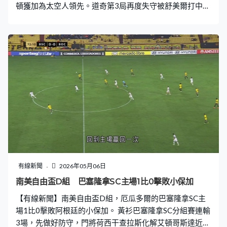
頓獲加為太空人領先。道奇第3局再度失守被舒美爾打中，
直飛觀眾席。大谷翔平之後無再給太空人機會，上陣7局，
8次三振對手。打線表現相對失色，卡爾德卡第8局的安打
協助道奇追近，但全隊合共只有6支安打，道奇結果輸1比
2，兩連勝告一段落，下場繼續作客太空人。
有線新聞
2026年05月06日
南美自由盃D組 巴塞隆拿SC主場1比0擊敗小保加
【有線新聞】南美自由盃D組，厄瓜多爾的巴塞隆拿SC主
場1比0擊敗阿根廷的小保加。 黃衫巴塞隆拿SC分組賽連輸
3場，先做好防守，門將荷西干查拉斯化解艾頓哥斯達近門