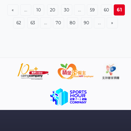
比9擊敗里昂，追平場數。32歲師姐陳思羽面對布哥絲，
局數1比1後連贏11比9、14比12。 葉伊恬再上陣鬥迪亞
61
«
...
10
20
30
...
59
60
絲，頭兩局都輸8比11，之後再輸5比11，被波多黎各逼入
第5場。彭郁涵頂住壓力，贏里昂11比9、12比10、11比
62
63
...
70
80
90
...
»
9，中華台北場數3比2過關。