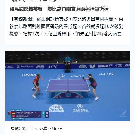
羅馬網球精英賽 泰比路首圈直落兩盤挫畢斯達
【有線新聞】羅馬網球精英賽，泰比路男單首圈過關。 白
衫泰比路面對外圍賽晉級的畢斯達，首盤就多達10次破發
機會，把握2次，打個直線得手，領先至5比2時落大雨要
比賽暫停。泰比路再次落場依然強勢，完成首盤贏6比2。
之前2次巡迴賽交手泰比路都輸，能威風一次，超身球成功
破發。 第二盤形勢繼續一面倒，泰比路拉開3比0，網前殺
一板，大勝6比1，直落兩盤晉級，64強鬥施倫杜奴。 女單
方面，黑色裙的奧絲塔賓高擊敗史提芬莉妮，比數一樣懸
殊。今季打了三項泥地賽，頭兩圈就出局，要找回2017年
法網冠軍時狀態，反守為攻，跑住轉板直線。世界排名36
的奧絲塔賓高首盤3度破發，請對手「食蛋」。全場第一發
球得分率74%，比史提芬莉妮高39%，正手威力十足。第
二盤拉開4比0，全場只失了一局，接發球得分，再贏6比1
晉級，次圈對安妮絲慕娃。
有線新聞
2026年05月07日