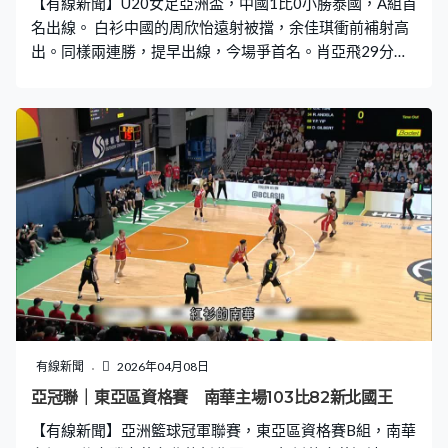
【有線新聞】U20女足亞洲盃，中國1比0小勝泰國，A組首
名出線。 白衫中國的周欣怡遠射被擋，余佳琪衝前補射高
出。同樣兩連勝，提早出線，今場爭首名。肖亞飛29分鐘
為中國領先，離門超過20碼拉弓，令泰國門將阿提瑪繼對
越南後再出醜。之後余佳琪突破起腳射中柱，未能擴大比
數，中國仍贏1比0，3戰全勝，首名入八強，泰國取得次
名。
有線新聞
2026年04月08日
亞冠聯｜東亞區資格賽 南華主場103比82新北國王
【有線新聞】亞洲籃球冠軍聯賽，東亞區資格賽B組，南華