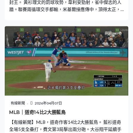
封王。 黃衫理文的罰球攻勢，韋利安勁射，省中傑志的人
牆。聯賽兩循環交手都輸，米基爾接應傳中，頂得太正，
半場互交白卷。理文要入球都是靠艾華頓，扭過比提，射
入遠柱，49分鐘打破僵局。聯賽落後傑志12分，爭標機會
渺茫，來到聯賽盃贏回一次，巴科爾「割草式」地波，理
文58分鐘拉開2比0。 5分鐘後守不住傑志的罰球攻勢，伊
拿拉文迪頭槌，頂中米基爾反彈入網被追近。理文之後有
黃金機會，艾華頓單刀挑過門將，被利亞拿護空門，都贏2
比1。3,770名球迷入場見證理文捧盃，奪得球會歷來第3
項錦標。
有線新聞
2026年04月07日
MLB｜道奇14比2大勝藍鳥
【有線新聞】MLB，道奇作客14比2大勝藍鳥。 藍衫道奇
全場5支全壘打，費文第3局擊出兩分砲。大谷翔平延續手