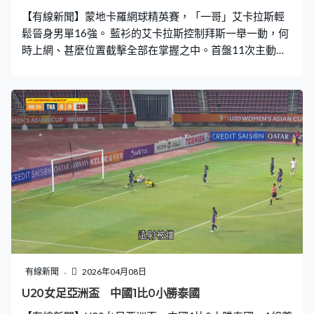
【有線新聞】蒙地卡羅網球精英賽，「一哥」艾卡拉斯輕
鬆晉身男單16強。 藍衫的艾卡拉斯控制拜斯一舉一動，何
時上網、甚麼位置截擊全部在掌握之中。首盤11次主動得
分，開賽一口氣兩次破發，拉開4比1。艾卡拉斯對上三場
輸了兩次，上兩星期在邁阿密32強止步，加上宿敵贊歷冼
拿奪冠，艾卡拉斯說失去一哥寶座只是遲早的事，專心做
好自己。第7局連取4分，這盤第三次破發，大勝6比1。上
季泥地22勝1負，艾卡拉斯的衛冕之路有個好開始。第二
盤兩度破發，決勝分開出第6球ACE，再贏6比3，直落兩盤
打入16強。 黑色褲的贊歷冼拿同樣直落兩盤打入16強。面
對法國主場出擊的亨伯特先贏6比3，連同今場，冼拿於
1,000分巡迴賽連贏36盤。這位二號種子壓倒性表現，第
二盤只失了6分，請這位東道主球手「食蛋」，再贏6比
0，連續4年晉級16強。
有線新聞
2026年04月08日
U20女足亞洲盃 中國1比0小勝泰國