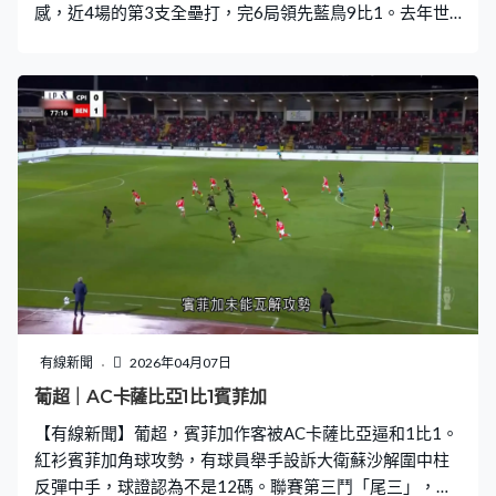
感，近4場的第3支全壘打，完6局領先藍鳥9比1。去年世
界大賽，道奇打足7場蟬聯錦標，這次就贏得輕鬆。道奇之
後再取5分，贏14比2，4連勝，之後兩場繼續作客藍鳥。
有線新聞
2026年04月07日
葡超｜AC卡薩比亞1比1賓菲加
【有線新聞】葡超，賓菲加作客被AC卡薩比亞逼和1比1。
紅衫賓菲加角球攻勢，有球員舉手設訴大衛蘇沙解圍中柱
反彈中手，球證認為不是12碼。聯賽第三鬥「尾三」，賓