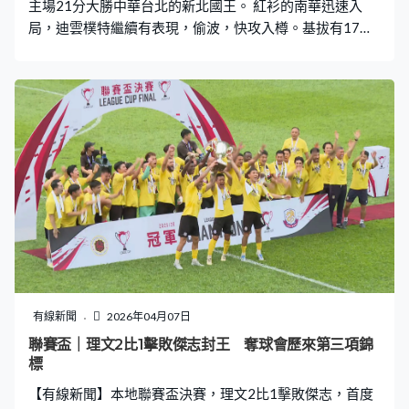
主場21分大勝中華台北的新北國王。 紅衫的南華迅速入
局，迪雲樸特繼續有表現，偷波，快攻入樽。基拔有17
分、12籃板、8助攻，突破反手上籃，兩隊首節快上快
落，國王的加特拿回敬一球快攻。南華三位外援輪流開
火，安德拉都來一球入樽，領先29比24進入第二節。港隊
曾湛元不讓隊友搶鏡，頻頻鏟籃，兼博得犯規，第二節獨
取10分，全場貢獻21分。國王要專注本土聯賽，沒派強陣
應戰，靠兩位外援搶分，加特拿進帳最高31分，托比特28
分、10籃板，合力取得全隊超過七成分數。南華5人得分
雙位數，迪雲樸特進帳21分，還有3次偷波，半場領先56
比40。 首場領先11分下倒輸，南華吸取經驗，換邊後沒鬆
懈，整體命中率超過53%，安德拉三分球3射3中，交出
「雙雙」22分、13籃板。三分亦是今場勝負分野，10對
4，南華最多拋離34分，大勝103比82，休息一天，星期
四主場鬥桃園領航猿。
有線新聞
2026年04月07日
聯賽盃｜理文2比1擊敗傑志封王 奪球會歷來第三項錦
標
【有線新聞】本地聯賽盃決賽，理文2比1擊敗傑志，首度