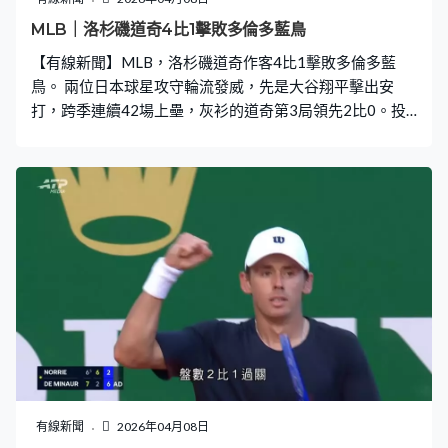
MLB｜洛杉磯道奇4比1擊敗多倫多藍鳥
【有線新聞】MLB，洛杉磯道奇作客4比1擊敗多倫多藍
鳥。 兩位日本球星攻守輪流發威，先是大谷翔平擊出安
打，跨季連續42場上壘，灰衫的道奇第3局領先2比0。投
手的山本由伸6局只失了1分，加上藍鳥教練施奈達第5局
被逐，道奇乘勝追擊，費蘭擊向右外野，對方甩手，南韓
外援金慧成乘機再得一分。世界大賽之後再度碰頭，連鬥
三場，衛冕的道奇首場大勝14比2，就算第6局失回一分，
今場都贏4比1，取得5連勝，藍鳥就連輸6場。
有線新聞
2026年04月08日