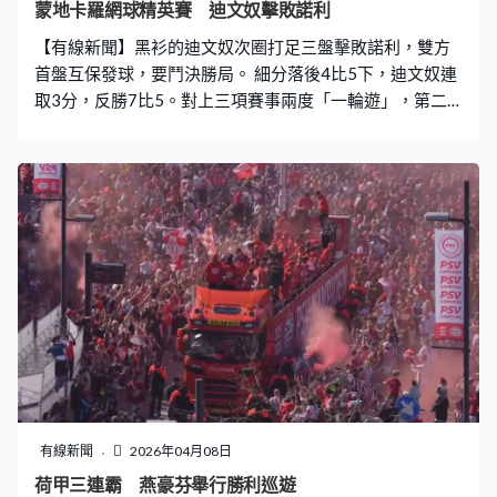
蒙地卡羅網球精英賽 迪文奴擊敗諾利
【有線新聞】黑衫的迪文奴次圈打足三盤擊敗諾利，雙方
首盤互保發球，要鬥決勝局。 細分落後4比5下，迪文奴連
取3分，反勝7比5。對上三項賽事兩度「一輪遊」，第二
盤被諾利以6比2追平。迪文奴及時反彈，第一發球得分率
第三盤提升至82%。先失一個發球局下回敬三次破發，贏6
比2，盤數2比1過關。
有線新聞
2026年04月08日
荷甲三連霸 燕豪芬舉行勝利巡遊