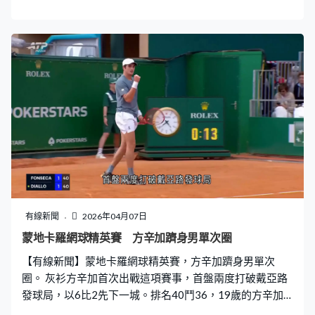
菲加各項數據佔優，控球率78%，18次攻門，多AC卡薩比
亞10次，不過遲遲未能領先。0比0的戰局68分鐘出現變
化，比列斯甸安尼扣過守衛傳中，里奧斯接應頭槌二傳頂
入，一班助教比主帥摩連奴興奮。 榜首波圖和波失分，賓
菲加希望趁機收窄差距，未能得償所願。AC卡薩比亞門將
大腳送前，為球隊製造反擊機會，賓菲加未能瓦解攻勢，
被拉菲爾比圖78分鐘攻破大門，1比1完場。
有線新聞
2026年04月07日
蒙地卡羅網球精英賽 方辛加躋身男單次圈
【有線新聞】蒙地卡羅網球精英賽，方辛加躋身男單次
圈。 灰衫方辛加首次出戰這項賽事，首盤兩度打破戴亞路
發球局，以6比2先下一城。排名40鬥36，19歲的方辛加
第二盤克服落後1比3的逆境，回敬3次破發，趁戴亞路上