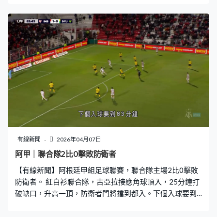
網打板超身球，方辛加勝戴亞路躋身男單次圈。 這位巴西
球手連贏5局，反勝6比3，直落兩盤過關次圈鬥雲德尼
殊。
有線新聞
2026年04月07日
阿甲｜聯合隊2比0擊敗防衛者
【有線新聞】阿根廷甲組足球聯賽，聯合隊主場2比0擊敗
防衛者。 紅白衫聯合隊，古亞拉接應角球頂入，25分鐘打
破缺口，升高一頂，防衛者門將擋到都入。下個入球要到
83分鐘，後備兵迪沙拉上陣5分鐘就有進帳，單人匹馬硬
闖窄位射入。聯合隊贏2比0，升上B組11。今季首次落敗