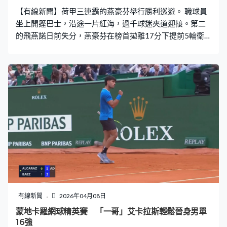
【有線新聞】荷甲三連霸的燕豪芬舉行勝利巡遊。 職球員
坐上開篷巴士，沿途一片紅海，過千球迷夾道迎接。第二
的飛燕諾日前失分，燕豪芬在榜首拋離17分下提前5輪衛
冕，贏得球會史上第27座聯賽冠軍。
有線新聞
2026年04月08日
蒙地卡羅網球精英賽 「一哥」艾卡拉斯輕鬆晉身男單
16強