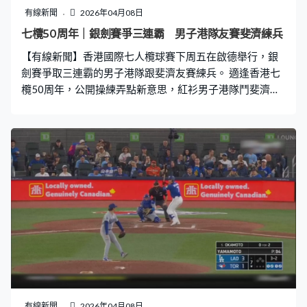
有線新聞
2026年04月08日
七欖50周年｜銀劍賽爭三連霸 男子港隊友賽斐濟練兵
【有線新聞】香港國際七人欖球賽下周五在啟德舉行，銀
劍賽爭取三連霸的男子港隊跟斐濟友賽練兵。 適逢香港七
欖50周年，公開操練弄點新意思，紅衫男子港隊鬥斐濟，
熱一熱身，港隊的拜恩菲立斯突破重圍達陣。今屆銀劍賽
對手一樣，17日對國家隊，翌日對日本，周日將公布出戰
陣容。斐濟打的世界系列賽，今年就增設三站錦標賽，下
周五在啟德主場館揭開序幕，12隊分3組，小組首名及兩
支最佳次名晉身八強，爭奪銀盃冠軍。斐濟爭標對手包括
南非、澳洲、新西蘭、法國、阿根廷、西班牙等。 原定7
分鐘一節、打4節的友誼賽，最後加操多打了1節，港隊輸
38比69，下周一跟西班牙一起訓練，繼續練兵。
有線新聞
2026年04月08日