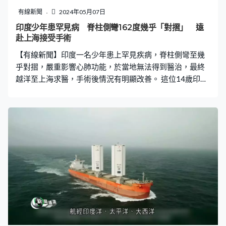
程，引證金星缺水的理論。
有線新聞
2024年05月07日
印度少年患罕見病 脊柱側彎162度幾乎「對摺」 遠
赴上海接受手術
【有線新聞】印度一名少年患上罕見疾病，脊柱側彎至幾
乎對摺，嚴重影響心肺功能，於當地無法得到醫治，最終
越洋至上海求醫，手術後情況有明顯改善。 這位14歲印度
少年10歲時患上「僵硬人症」之中一種罕見的腦脊髓炎，
病情持續惡化，最嚴重時脊柱側彎角度達162度，連心肺
功能也受影響。家人在印度及多個國家求醫，但各地專家
也束手無策，最後願意接受挑戰的是上海交通大學醫學院
附屬新華醫院。 醫院認為關鍵問題是病人連呼吸也有困
難，未必承受到大型矯正手術，所以先以頭顱骨盆環的牽
引治療，從外部逐小矯正，直到5個月後呼吸能力好轉，今
年初才接受截骨矯形手術。術前會議集合了麻醉科、呼吸
內科、神經內科等各路專家，克服骨質疏鬆等難關，手術
歷時7小時順利完成。加上術後護理，側彎角度從162度變
成38度，站姿及坐姿也有明顯改善，現時少年已經出院，
醫生預料他的心肺功能將會進一步改善。