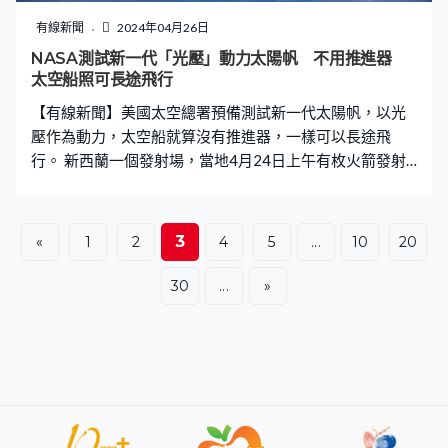
用手機上網聯絡地球的親友，甚至向全球直播月球情況也
有線新聞
2024年04月26日
不是天方夜譚。
NASA測試新一代「光壓」動力太陽帆 不用推進器
太空船照可長途飛行
【有線新聞】美國太空總署預備測試新一代太陽帆，以光
壓作為動力，太空船就算沒有推進器，一樣可以長途飛
行。 新西蘭一個發射場，當地4月24日上午有枚火箭發射
升空，它負載兩件貨物，一件是南韓的人造衛星，另一件
是美國的迷你衛星。雖然只有鞋盒般大，但它要測試的東
西比主體大得多，就是太空總署新一代太陽帆，收納狀態
3
«
1
2
4
5
...
10
20
只有7米長，張開後面積達80平方米，相當於6個泊車位那
麼大。 推動太陽帆的不是風，亦不是太陽能電池，而是太
30
...
»
陽光的光壓，即是光子反射時產生的反作用力。這種力在
地球的重力下微不足道，但是在宇宙空間足以推動小型太
空船，不用靠其他能量推動。跟上一代太陽帆比較，今次
支架採用更輕更硬的碳纖材料，令收納系統更結實。測試
包括好像帆船一樣操作太陽帆改變衛星的飛行方向，將來
太陽帆的實際面積會放大至2千平方米，大約半個足球場那