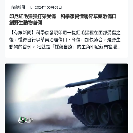
發現加了硬質帆的貨輪平均每日省油3公噸。研發硬質帆的
有線新聞
2024年05月03日
英國公司表示今次結果證明大船借風力省油是可行，希望
印尼紅毛猩猩打架受傷 科學家揭懂嚼碎草藥敷傷口
硬質帆可以更普及，為海運業全面減排。
創野生動物首例
【有線新聞】科學家發現印尼一隻紅毛猩猩在面部受傷之
後，懂得自行以草藥治理傷口，令傷口加快癒合，是野生
動物的首例。 牠就是「採藥自療」的主角印尼蘇門答臘紅
毛猩猩，這一天牠發出好戰咆哮，加上面部有明顯傷口，
可推斷是跟其他猩猩打架造成，更令學者注意的是三日後
這隻猩猩咀嚼某種植物的葉，但不是吃下肚，而是將嚼碎
的葉敷在傷口。學者確認這種植物是當地人的草藥，有殺
菌消炎功效，猩猩敷藥後傷口果然沒感染，並在5日後癒
合，而且沒留下疤痕。 見證整個過程的學者來自德國普朗
克研究所，他們一直在蘇門答臘觀察，知道紅毛猩猩平時
不會吃這種植物，而且敷藥行為長達7分鐘，所以幾乎可以
肯定紅毛猩猩是有意為之，明白這種植物有治療功效。今
次是首次發現有動物懂得以藥用植物治理傷患，學者認為
這種行為可能傳承自猩猩及人類的共同祖先，證明人類與
猩猩可能比我們想像中更相似。