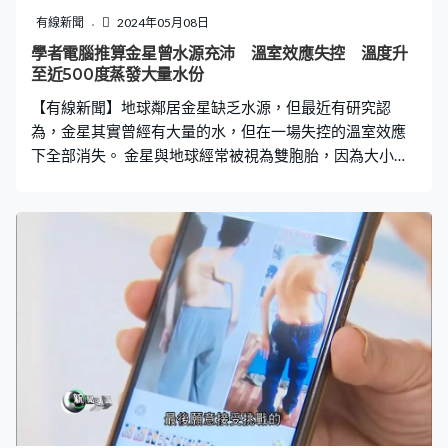
有線新聞
2024年05月08日
學者電腦推算金星曾水源充沛 溫室效應失控 溫度升
至近500度蒸發大量水份
【有線新聞】地球鄰居金星缺乏水源，但最近有研究認
為，金星其實曾經有大量的水，但在一場失控的溫室效應
下全部消失。 金星與地球經常被視為雙胞胎，因為大小跟
質量也差不多，但兩者環境卻差天共地，金星現時水含量
只有地球十萬分之一，是荒涼的「地獄」。究竟是甚麼原
因令這對雙胞胎「漸行漸遠」？ 美國科羅拉多大學波德分
校的學者以電腦模擬回溯金星過去，推算出數十億年前的
金星曾經和地球有一樣多的水，是水源充沛的綠洲星球，
但到某一刻發生巨變，金星的二氧化碳雲層引發太陽系最
大規模溫室效應，表面溫度上升至將近攝氏500度，大部
分的水被蒸發。 由於金星上空溫度仍然太高，水分無法凝
固，直接飄散到太空，一去不返，加上大氣層離子反應，
將僅餘的氫原子射出太空，沒氫原子重組成水分子，最終
金星的水分幾乎流失殆盡，變成今日的缺水「地獄」。 學
者希望將來的金星任務可以觀測到水分向宇宙散失的過