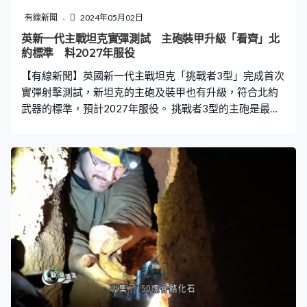
有線新聞
2024年05月02日
英新一代主戰坦克實彈測試 主砲裝甲升級「看齊」北
約標準 料2027年服役
【有線新聞】英國新一代主戰坦克「挑戰者3型」完成首次
實彈射擊測試，新坦克的主砲及裝甲也有升級，符合北約
武器的標準，預計2027年服役。 挑戰者3型的主砲是最新
的120毫米滑膛砲，特點是砲彈發射時初始速度高，穿透
力比較強。現役的挑戰者2型是1998年服役，即是英國已
經有四分之一個世紀沒更新過主戰坦克，所以這款挑戰者3
型被視為英國陸軍現代化的象徵，由英國及德國合作研
發，首次實彈測試於德國進行。 主砲由上一代的線膛砲改
成滑膛砲，與北約標準看齊，意味可以跟北約其他坦克共
享彈藥，降低英軍的後勤成本；除了主砲，裝甲及瞄準系
統也有升級，例如砲塔的防護加強了，亦可以用紅外線影
像瞄準；另外挑戰者3型配備防禦系統，能夠偵測來犯的反
坦克飛彈，並且主動截擊，於半空將其摧毀。 新坦克第一
批生產了8輛，之後會再生產148輛，預計2027年投入應
用，至少會服役至2040年。