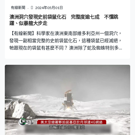
有線新聞
2024年05月01日
澳洲洞穴發現史前袋鼠化石 完整度逾七成 不懂跳
躍、似暴龍大步走
【有線新聞】科學家在澳洲東南部維多利亞州一個洞穴，
發現一副相當完整的史前袋鼠化石，這種袋鼠已經滅絕，
牠跟現在的袋鼠有甚麼不同？ 澳洲除了蛇及蜘蛛特別多，
奇特的洞穴也有不少，例如這個不起眼的坑，一般人路過
可能以為是石隙；但2011年有位探險家發現這裡原來是個
入口，下面有個垂直的天然洞穴，足以容納一個人通過。
探險家小心翼翼向下進發，穿過鐘乳石洞，去到20米深的
位置，發現一塊頭骨化石。 探險家返回地面之後馬上聯繫
維多利亞博物館，重新召集一班洞穴探險好手，以接力方
式將其他化石逐塊帶上地面，最終花了兩年時間，收集了
150塊骨骼化石。經過多年整理及鑑定，近日終於公布研
究結果，化石的年代接近5萬年前，屬於當時澳洲南部的短
面袋鼠。這種史前袋鼠現時已經滅絕，和今時今日的袋鼠
相比，最大分別是當時的袋鼠是不懂跳躍，反而似暴龍一
樣大步向前走。 今次並非人類首次發現短面袋鼠化石，但