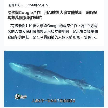
如果成功，會是人類首次直接從岩漿獲得無盡熱能
有線新聞
2024年05月10日
哈佛與Google合作 用AI繪製大腦立體地圖 細緻呈
現數萬個腦細胞連結
【有線新聞】哈佛大學與Google的專家合作，為1立方毫
米的人類大腦組織繪製納米級立體地圖，足以看見幾萬個
腦細胞的連結，是至今最細緻的人類大腦影像。 無數不同
顏色的「電線」互相纏繞，不過這裡不是電腦機房，而是
人類大腦皮層，每個節點也是一個神經元腦細胞，互相連
結的「電線」是神經網絡，這裡顯示的範圍不足1毫米，細
緻程度前所未見。 哈佛大學的細胞生物學專家與Google研
究人員合作，將1立方毫米大腦組織切成5千塊薄片，逐塊
以電子顯微鏡掃描，再將所有平面影像重組，但單靠人力
沒可能完成，所以團隊找人工智能幫手，就像拼圖般逐一
對齊所有神經元，最終將5千幅平面影像重組成單一立體影
像。在1立方毫米的大腦範圍呈現全部5.7萬個神經元，以
及將它們連繫起來的1.5億條神經突觸，是至今解像度最高
的人類大腦立體影像。 學者可以從影像之中研究神經網絡
的幾何特性，為了解人類大腦踏出重要一步，例如一些神