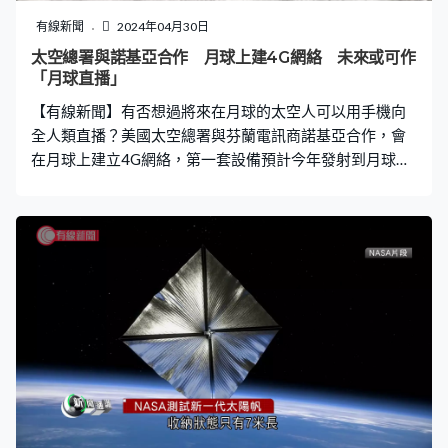
這副化石骨骼完整度超過七成，是至今保存得最好的同類
有線新聞
2024年04月30日
化石，有助了解澳洲袋鼠的演化歷史。
太空總署與諾基亞合作 月球上建4G網絡 未來或可作
「月球直播」
【有線新聞】有否想過將來在月球的太空人可以用手機向
全人類直播？美國太空總署與芬蘭電訊商諾基亞合作，會
在月球上建立4G網絡，第一套設備預計今年發射到月球。
現代人每踏足一個新地方，第一個問題通常是「能不能上
網」，那麼月球能不能上網？現在不能，但將來能。美國
太空總署的長遠目標是在月球表面建立人類可以長駐的基
地，網絡基建自然不可或缺。太空總署選了與諾基亞合
作，首輪注資1400萬美元，建立月球第一個4G網絡。 在
月球的網絡基建原則上和地球差不多，諾基亞打算以現有
硬件為基礎改造，最大挑戰是月球用的版本必須能夠抵受
嚴苛的環境，例如月球表面巨大溫差及輻射。現時第一批
設備已經完成，會於今年以火箭送上月球表面，包括一座
小型4G訊號塔以及測試用的探測車，它會一邊尋找月球的
冰，一邊將資料傳至訊號塔，再轉發回地球。 如果測試順
利，月球的網絡基建會逐步擴大，將來太空人可以在月球