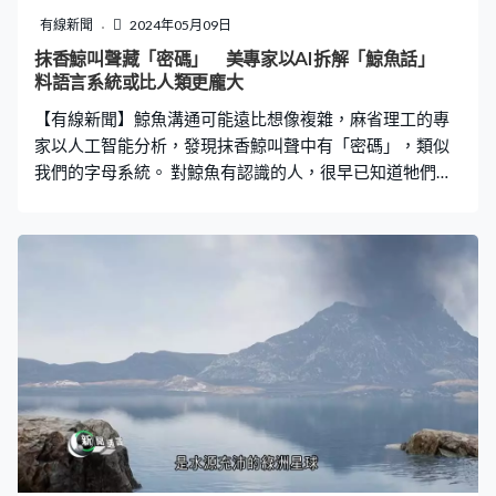
經元的末端會堆積成一團，不過因為大腦樣本來自癲癇病
有線新聞
2024年05月09日
人，暫時未知這種堆積是否癲癇獨有的異常現象。
抹香鯨叫聲藏「密碼」 美專家以AI拆解「鯨魚話」
料語言系統或比人類更龐大
【有線新聞】鯨魚溝通可能遠比想像複雜，麻省理工的專
家以人工智能分析，發現抹香鯨叫聲中有「密碼」，類似
我們的字母系統。 對鯨魚有認識的人，很早已知道牠們的
叫聲可算是某種語言，能用於同類之間溝通，但一直以為
只是簡單暗號，例如用作識別身分或覓食、求偶，但麻省
理工最新的研究顯示，人類似乎一直低估了鯨魚的語言。
學者早前於加勒比海數十條抹香鯨身上收集近九千段錄
音，再以人工智能尋找錄音樣本大數據中可能存在的模
式，結果發現鯨魚的發聲方式、節奏、速度全部也不是隨
機，而是有規則，鯨魚會活用間隔，甚至是裝飾音，定義
至少20種近乎「字母」的基本單位，以類似摩斯密碼的方
式溝通，少數「字母」足以產生無窮組合，是一套遠比人
類估計更龐大的語言。 下一步將繼續以人工智能對照每條
抹香鯨的叫聲，與當時的情境、行為，嘗試推敲各種「字
母」組合的含意，為「鯨魚話」解碼。