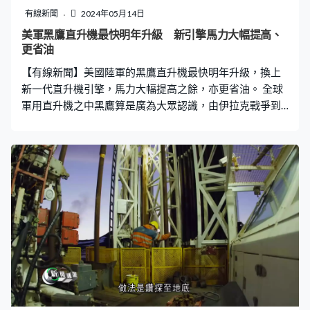
有線新聞
2024年05月14日
美軍黑鷹直升機最快明年升級 新引擎馬力大幅提高、
更省油
【有線新聞】美國陸軍的黑鷹直升機最快明年升級，換上
新一代直升機引擎，馬力大幅提高之餘，亦更省油。 全球
軍用直升機之中黑鷹算是廣為大眾認識，由伊拉克戰爭到
突襲拉登，加上出現於不少電影，形象清晰，但黑鷹及其
引擎已經是70年代的產物，近年機身護甲及搜敵系統有改
良，引擎已經難以負荷。 美軍認為黑鷹的「心臟」是時候
更新，5年前向通用電器批出研發新一代直升機引擎合約，
新引擎型號是T901，大量應用金屬3D打印，複雜的形狀
也可一體成形，盡量減少部件數量，加上材料改良令引擎
變得更輕，內部結構布局更加精簡，結果引擎馬力提升五
成，燃油效率提升二成半。新引擎最快2025年先用於黑鷹
直升機，如果效果理想，可能進一步用於阿帕奇直升機。