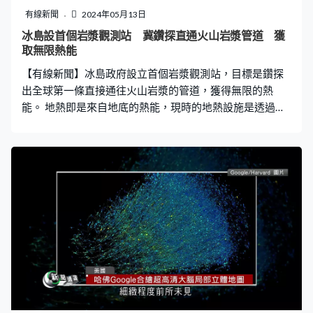
有線新聞
2024年05月13日
冰島設首個岩漿觀測站 冀鑽探直通火山岩漿管道 獲
取無限熱能
【有線新聞】冰島政府設立首個岩漿觀測站，目標是鑽探
出全球第一條直接通往火山岩漿的管道，獲得無限的熱
能。 地熱即是來自地底的熱能，現時的地熱設施是透過受
岩漿，加熱的地下水獲得能量，例如冰島，火山活動頻
繁。全國有七成能源來自地熱，做法是鑽探至地底獲得地
熱產生的蒸汽，再以蒸汽推動渦輪發電。但冰島一直有個
更進取的構想，就是直接從火山岩漿取得地熱溫度更高，
發電效能高數倍。 2009年當地專家挑戰過選定一座火山的
地底，只要鑽至4.5公里深就到達岩漿庫。可惜鑽到一半岩
漿忽然上湧，鑽頭被毀，大量有毒蒸汽衝上地面。但當鑽
頭報廢一刻，儀器讀到攝氏900度的破紀錄高溫，所以冰
島政府沒放棄，反而決定由基本做起，於火山區建立全球
第一座岩漿觀測站，由零開始了解岩漿。 從溫度、氣壓、
化學成分等研究岩漿相關的物理，包括鑽頭需要甚麼材
料、怎樣處理毒氣風險。目標是2026年再鑽探到岩漿庫，