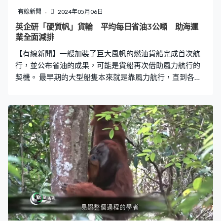
有線新聞
2024年05月06日
英企研「硬質帆」貨輪 平均每日省油3公噸 助海運
業全面減排
【有線新聞】一艘加裝了巨大風帆的燃油貨船完成首次航
行，並公布省油的成果，可能是貨船再次借助風力航行的
契機。 最早期的大型船隻本來就是靠風力航行，直到各種
引擎興起，風力才被淘汰，逐漸發展成燃油的天下，但當
減排呼聲愈來愈高，海運業開始思考大型貨船有否可能再
次「揚帆出海」，借助風力為貨船省油？但傳統的巨大布
帆需要大量人力操作，不符合成本效益，風帆要捲土重來
需要用現代手段。 這艘由美國公司營運、在新加坡註冊、
全長230米的貨輪希望做一次實驗，今次的帆不再是用布
造，而是一種新式的硬質帆，以鋼及玻璃纖維製造，高38
米；不需要人手升帆，沒風時可以打橫放平，風起時按掣
就自動升起，而且會根據風向自己調節角度獲取最大的風
力。貨船本身仍然有用燃油，但善用風力減輕引擎負擔。
裝上兩座硬質帆的貨輪於去年8月啟航，半年之間航經印度
洋、太平洋、大西洋，今年3月順利返航，點算耗油量之後