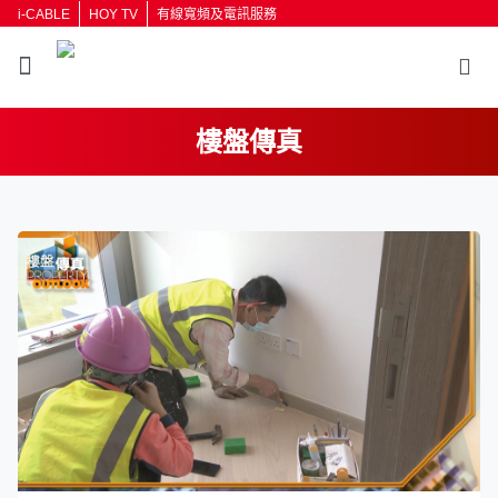
i-CABLE
HOY TV
有線寬頻及電訊服務
樓盤傳真
返回
按輸入鍵開始搜尋