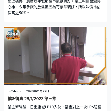
網上樓傳：農曆新年假期樓市氣氛轉好，業主叫價也變得
心雄，今集參觀的放盤就因為有豪華裝修，所以叫價比估
價高近50%。
i-Cable
2023年01月29日
樓盤傳真 28/1/2023 第三節
業主新睇驗：日出康城LP10入伙，翻查對上一次LP6驗樓