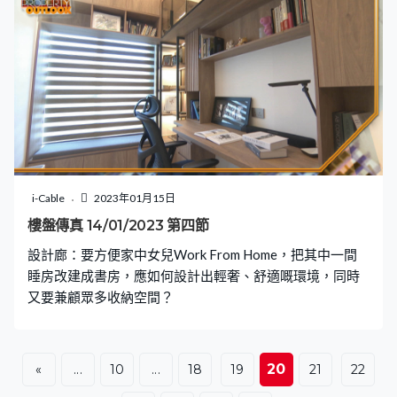
i-Cable
2023年01月15日
樓盤傳真 14/01/2023 第四節
設計廊：要方便家中女兒Work From Home，把其中一間
睡房改建成書房，應如何設計出輕奢、舒適嘅環境，同時
又要兼顧眾多收納空間？
20
«
...
10
...
18
19
21
22