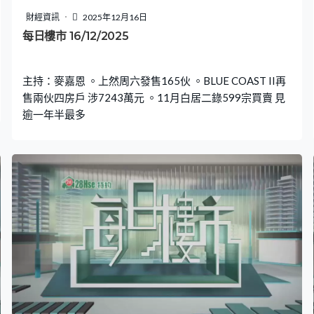
財經資訊
2025年12月16日
每日樓市 16/12/2025
主持：麥嘉恩 。上然周六發售165伙 。BLUE COAST II再
售兩伙四房戶 涉7243萬元 。11月白居二錄599宗買賣 見
逾一年半最多