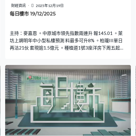
財經資訊
2025年12月19日
每日樓市 19/12/2025
主持：麥嘉恩 。中原城市領先指數兩連升 報145.01 。萊
坊上調明年中小型私樓預測 料最多可升8% 。柏瓏III單日
再沽21伙 套現逾1.5億元 。種植道1號3座洋房下周五起招
標