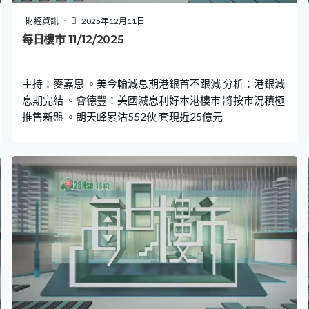
財經資訊
2025年12月11日
每日樓市 11/12/2025
主持：麥嘉恩 。美今輪減息期港銀首不跟減 分析：港銀減
息期完結 。會德豐：美國減息利好本港樓市 將按市況積極
推售新盤 。朗天峰累沽552伙 套現近25億元