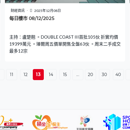
財經資訊
2025年12月08日
每日樓市 08/12/2025
主持：盧楚翹 。DOUBLE COAST III首批105伙 折實均價
19399萬元 。瑧爾周五價單開售全盤63伙 。周末二手成交
最多12宗
13
.
11
12
14
15
...
20
30
40