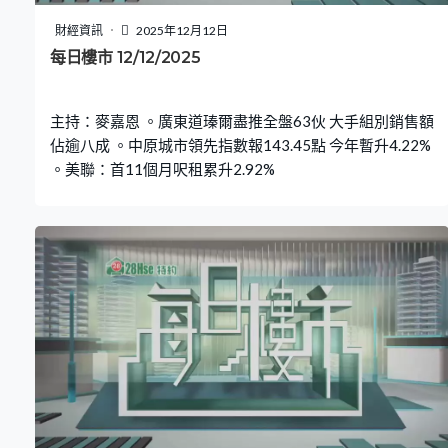
財經資訊
2025年12月12日
每日樓市 12/12/2025
主持：麥嘉恩 。廣東道瑧爾盡推全盤63伙 大手組別銷售額
佔逾八成 。中原城市領先指數報143.45點 今年暫升4.22%
。美聯：首11個月呎租累升2.92%