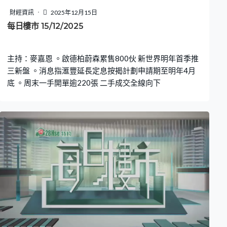
財經資訊
2025年12月15日
每日樓市 15/12/2025
主持：麥嘉恩 。啟德柏蔚森累售800伙 新世界明年首季推
三新盤 。消息指滙豐延長定息按揭計劃申請期至明年4月
底 。周末一手開單逾220張 二手成交全線向下