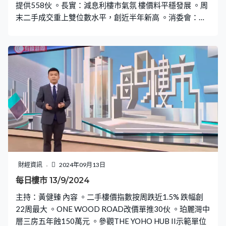
提供558伙 。長實：減息利樓市氣氛 樓價料平穩發展 。周
末二手成交重上雙位數水平，創近半年新高 。消委會：有
代理隱瞞物業曾有人墮樓
財經資訊
2024年09月13日
每日樓市 13/9/2024
主持：黃健臻 內容 。二手樓價指數按周跌近1.5% 跌幅創
22周最大 。ONE WOOD ROAD改價單推30伙 。珀麗灣中
層三房五年蝕150萬元 。參觀THE YOHO HUB II示範單位