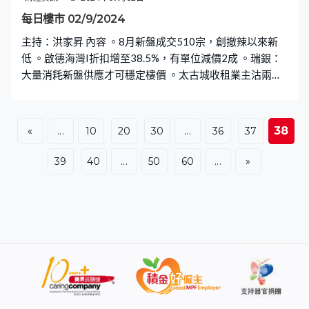
每日樓市 02/9/2024
主持：洪家昇 內容 。8月新盤成交510宗，創撤辣以來新
低 。啟德海灣I折扣增至38.5%，有單位減價2成 。瑞銀：
大量消耗新盤供應才可穩定樓價 。太古城收租業主沽兩房
5年蝕372萬 。富豪否認放售旗下富薈酒店
38
«
...
10
20
30
...
36
37
39
40
...
50
60
...
»