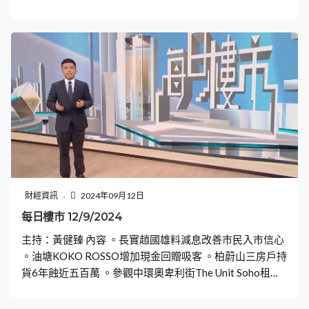
財經資訊
2024年09月12日
每日樓市 12/9/2024
主持：黃健臻 內容 。長實趙國雄料減息改善市民入市信心
。油塘KOKO ROSSO增加現金回贈吸客 。柏蔚山三房戶持
貨6年蝕近五百萬 。參觀中環奧卑利街The Unit Soho租盤
示範單位