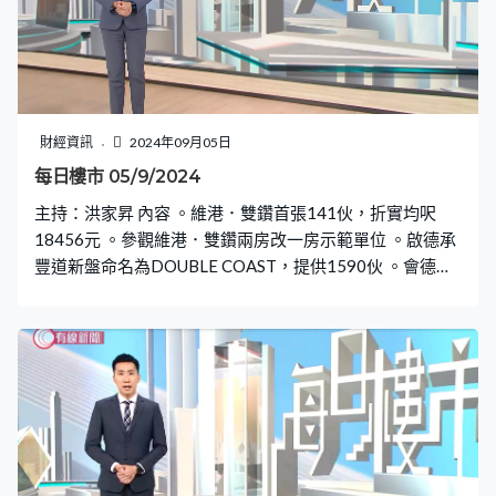
財經資訊
2024年09月05日
每日樓市 05/9/2024
主持：洪家昇 內容 。維港．雙鑽首張141伙，折實均呎
18456元 。參觀維港．雙鑽兩房改一房示範單位 。啟德承
豐道新盤命名為DOUBLE COAST，提供1590伙 。會德
豐：啟德鄰近新盤價錢差異不大，現時是入市時機 。大摩
料受惠減息明年本港樓價反彈5%