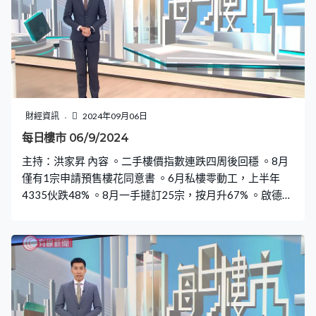
財經資訊
2024年09月06日
每日樓市 06/9/2024
主持：洪家昇 內容 。二手樓價指數連跌四周後回穩 。8月
僅有1宗申請預售樓花同意書 。6月私樓零動工，上半年
4335伙跌48% 。8月一手撻訂25宗，按月升67% 。啟德海
灣50伙開售，截至下午5時沽17伙