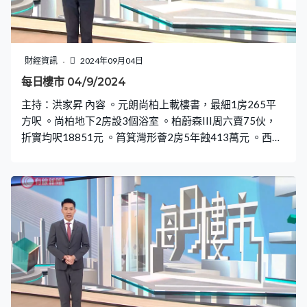
財經資訊
2024年09月04日
每日樓市 04/9/2024
主持：洪家昇 內容 。元朗尚柏上載樓書，最細1房265平
方呎 。尚柏地下2房設3個浴室 。柏蔚森III周六賣75伙，
折實均呎18851元 。筲箕灣形薈2房5年蝕413萬元 。西灣
河鯉景灣2房呎造11411元創3年新低