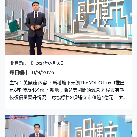
財經資訊
2024年09月10日
每日樓市 10/9/2024
主持：黃健臻 內容 。新地旗下元朗The YOHO Hub II推出
第6座 涉及469伙 。新地：隨著美國開始減息 料樓市有望
恢復價量齊升情況 。房協標售8項舖位 市值逾4億元 。太
湖花園中層三房戶持貨32年 帳面賺近500萬元