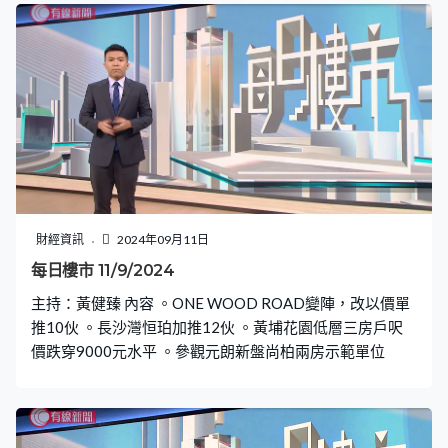
財經資訊
2024年09月11日
每日樓市 11/9/2024
主持：黃健臻 內容 。ONE WOOD ROAD變陣，改以價單
推10伙 。長沙灣恒珀加推12伙 。黃埔花園低層三房戶呎
價跌穿9000元水平 。參觀元朗新盤尚柏兩房示範單位