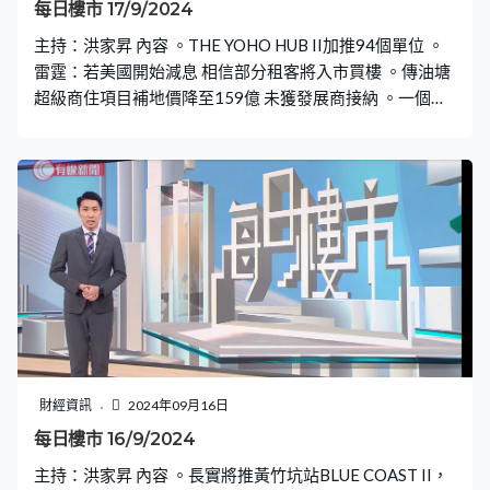
每日樓市 17/9/2024
主持：洪家昇 內容 。THE YOHO HUB II加推94個單位 。
雷霆：若美國開始減息 相信部分租客將入市買樓 。傳油塘
超級商住項目補地價降至159億 未獲發展商接納 。一個月
期拆息五連跌見逾一年低位
財經資訊
2024年09月16日
每日樓市 16/9/2024
主持：洪家昇 內容 。長實將推黃竹坑站BLUE COAST II，