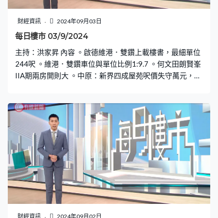
財經資訊
2024年09月03日
每日樓市 03/9/2024
主持：洪家昇 內容 。啟德維港．雙鑽上載樓書，最細單位
244呎 。維港．雙鑽車位與單位比例1:9.7 。何文田朗賢峯
IIA期兩房開則大 。中原：新界四成屋苑呎價失守萬元，荃
威花園僅7367元 。火炭旭禾苑綠表2房呎造11450元破頂
財經資訊
2024年09月02日