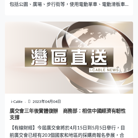
包括公園、廣場、步行街等，使用電動單車、電動滑板車
及非機動車輛。有專家指措施落實後，應加強執法及處
罰，同時當局應該要完善基礎設施，例如增加專行道，保
障電動車輛的出行空間。 近年來內地新式茶飲店開到成行
成市，在街上都可以見到人手一杯各式各樣的茶飲。肇慶
早前舉行大型茶飲市集，有多間茶飲企業參與，吸引了不
少消費者光顧，尤其受到年輕人歡迎。面對競爭激烈的茶
飲市場，連一直堅持以實體店經營的店舖，都開始通過網
上營銷平台，建立線上銷售渠道。
i-Cable
2023年04月04日
廣交會三年後實體復辦 商務部：相信中國經濟有韌性
支撐
【有線財經】今屆廣交會將於4月15日到5月5日舉行，目
前廣交會已經有203個國家和地區的採購商報名參展，合