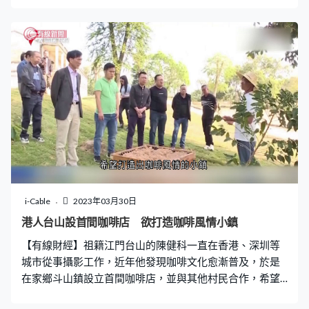
的工作外，大會亦會安排他們在閉幕後到內地其他省巿實
地考察。 在疫情放緩和政策帶動，2022至23年度，內地
出國留學申請人數大增63% 。而除了高等教育，愈來愈多
家庭希望在中學階段就讓子女出國，有內媒引用相關調查
指出，超過30%的高收入人士認為，應在高中階段送子女
出國讀書；逾23%的家長則認為，應該在大學讓孩子出
國；初中階段則佔近14%。
i-Cable
2023年03月30日
港人台山設首間咖啡店 欲打造咖啡風情小鎮
【有線財經】祖籍江門台山的陳健科一直在香港、深圳等
城市從事攝影工作，近年他發現咖啡文化愈漸普及，於是
在家鄉斗山鎮設立首間咖啡店，並與其他村民合作，希望
打造出咖啡風情的小鎮。他又透露未來打算開設咖啡學