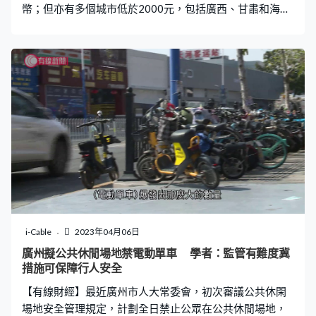
幣；但亦有多個城市低於2000元，包括廣西、甘肅和海
南。而根據廣東省統計局數據，2021年私人企業的員工每
年平均工資就約有7.3萬元；而工行資比較低的兩個業，包
括住宿及餐飲業，平均年薪就只有5.45萬元，大約每月
4500元，不過仍然高出最低工資近一倍。 內地五一假期將
至，在廣州有旅行社指，最近來報名的人明顯多了。不少
長線旅行團在三月尾便已截止報名，而部分免簽證的地
方，例如印尼峇里島、斐濟等則尚有餘額。另外根據內地
旅行平台携程數據顯示，截至上周四出境遊的預訂量按年
增長了18倍，單程機票價格都有回落，按年下跌58%。
i-Cable
2023年04月06日
廣州擬公共休閒場地禁電動單車 ㅤ學者：監管有難度冀
措施可保障行人安全
【有線財經】最近廣州市人大常委會，初次審議公共休閑
場地安全管理規定，計劃全日禁止公眾在公共休閒場地，