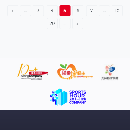
校，培訓專業咖啡師、烘焙師，打造咖啡烘焙工廠，並會
舉辦咖啡文化展覽，串連周圍旅遊景點，幫助鄉村旅遊發
5
«
...
3
4
6
7
...
10
展。 中山市古鎮為全國最大的燈飾專業生產基地及批發市
場，目前已擁有燈飾及配件企業達3.8萬家，佔全國燈飾市
20
...
»
場70%，年銷售額逾千億元人民幣。而古鎮每年都舉辦國
際燈飾博覽會，為燈飾界的盛事。今年的博覽會早前在中
山古鎮啟幕，共有逾3千間企業參展，為歷屆以來最多，並
與參展商簽訂13個投資項目，預料投資金額逾30億元人民
幣。