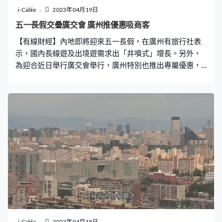
i-Cable
2023年04月19日
五一長假交疊廣交會 廣州推優惠吸商客
【有線財經】內地即將迎來五一長假，在廣州有旅行社表
示，國內長線遊及出境遊需求出「井噴式」增長。另外，
為迎合近日舉行廣交會舉行，廣州特別也推出專屬優惠，
包括廣州塔、嶺南印象園。，吸引外來商客。當地旅遊公
司亦推出周邊旅遊的相關服務。 國家藝術基金管理中心近
日在澳門，就基金資助項目的申報、評審及簽約等方面問
題與業界會面，希望鼓勵澳門的藝術團體申報基金，以進
一步推動澳門不同藝術範疇發展。
i-Cable
2023年04月18日