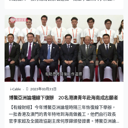
情，建立國民身份認同。 直播及五花八門的短視頻可謂是
內地時下最流行的趨勢，當中的利潤，一時間亦令不少人
趨之若鶩。不過近日據內媒報道，深受年輕人追捧的視頻
平台嗶哩嗶哩，因給予創作者的獎勵大幅縮水，令他們無
法支撐下去。
i-Cable
2023年03月31日
博鰲亞洲論壇線下復辦 20名港澳青年赴海南成志願者
【有線財經】今年博鰲亞洲論壇時隔三年恢復線下舉辦，
一批香港及澳門的青年特地到海南做義工，他們由行政長
官李家超及全國政協副主席何厚鏵頒發證書。博鰲亞洲論
壇的志願者來自全國各地，他們除了會負責會議期間不同