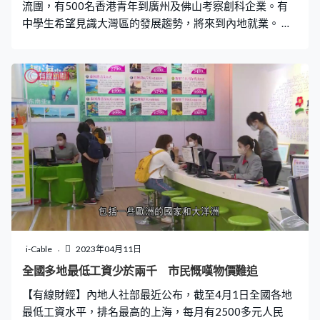
流團，有500名香港青年到廣州及佛山考察創科企業。有
中學生希望見識大灣區的發展趨勢，將來到內地就業。 廣
州動物園內，除了可看到活潑可愛的動物之外，還可觀看
到超過一千年前的動物生肖俑及模型，它們都是出自在動
物園內發掘出的古墓。園方公布自本月8日起推出文物講解
服務，令公眾更了解廣州動物園前身所蘊含的歷史。
i-Cable
2023年04月11日
全國多地最低工資少於兩千 市民慨嘆物價難追
【有線財經】內地人社部最近公布，截至4月1日全國各地
最低工資水平，排名最高的上海，每月有2500多元人民