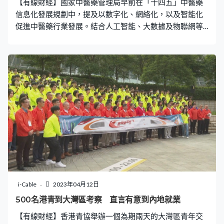
【有線財經】國家中醫藥管理局早前在「十四五」中醫藥
信息化發展規劃中，提及以數字化、網絡化，以及智能化
促進中醫藥行業發展。結合人工智能、大數據及物聯網等
新科技，亦可以幫助醫護更全面掌握患者情況。 全國6成
以上珠寶首飾由廣東汕尾的海豐縣生產，其中梅隴鎮如今
已發展至，有超過3000間金銀首飾加工及配套企業，産業
鏈以及相關服務配套成熟，被譽為是「中國首飾之都」。
i-Cable
2023年04月12日
500名港青到大灣區考察 直言有意到內地就業
【有線財經】香港青協舉辦一個為期兩天的大灣區青年交