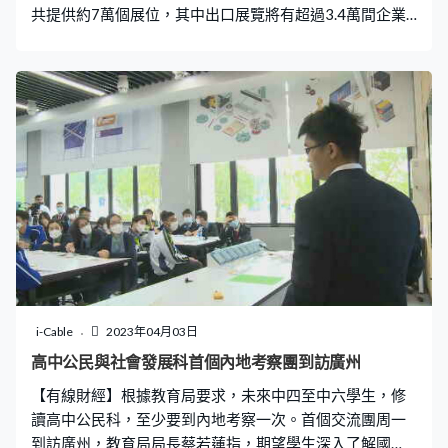
共提供約7萬個展位，其中出口展覽將有超過3.4萬間企業
參加。商務部指目前國際貿易形勢仍不樂觀，但相信中國
經濟有韌性支撐。 近年來內地航天事業高速發展，有內地
衛星公司首次在網購平台出售商用衛星。其中一款衛星提
供拍照功能，用戶可以拍攝一張獨一無二的太空自拍照。
有業內人士表示，在網上平台出售這些衛星產品，推動衛
星產品普及化，預期隨著普及未來數年內，商用衛星價格
有望下降60%。
i-Cable
2023年04月03日
高中公民與社會發展科首個內地考察團到訪廣州
【有線財經】根據教育局要求，未來中四至中六學生，修
讀高中公民科，至少要到內地考察一次。首個交流團周一
到訪廣州，教育局局長蔡若蓮指，期望學生深入了解國