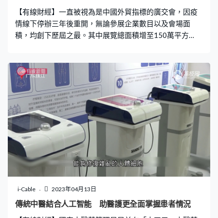
【有線財經】一直被視為是中國外貿指標的廣交會，因疫
情線下停辦三年後重開，無論參展企業數目以及會場面
積，均創下歷屆之最。其中展覽總面積增至150萬平方
米，展位數量近7萬個，線下參展企業增加近萬間。 廣東
去年有超過105萬新生人口，連續5年蟬聯全國第一生育大
省，婦女就業空間持續受到關注，當地政府推出措施協助
她們，可同時兼顧工作及照顧家庭。在內地今年的各類招
聘會上多了一種稱為「媽媽崗」的新型工作崗位，專為需
要照顧12歲以下子女的婦女而設。
i-Cable
2023年04月13日
傳統中醫結合人工智能 助醫護更全面掌握患者情況