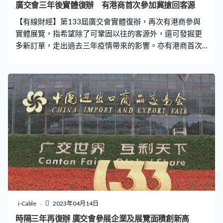
廣交會三年後實體復辦 有港商首次參加冀搶回客源
【有線財經】第133屆廣交會實體復辦，再次有港商參與
實體展覽，指希望除了可鞏固以往的客源外，還可發掘更
多新訂單，走出過去三年疫情帶來的影響。亦有港商首次
參加來交易會，指以往專做歐美出口，但過去幾年不少買
家都轉到東南亞買貨，期望擺展覽可搶回客源。 深圳打造
出全國首個獲國際認證的暗夜社區，社區內亦設有不同的
觀星設備，還可以租住這裏的觀星營地及民宿等。當局指
逐步將大鵬新區建設成為星空公園，打造「大灣區一小時
星空銀河圈」。
i-Cable
2023年04月14日
時隔三年再復辦 廣交會參展企業及展覽面積創新高