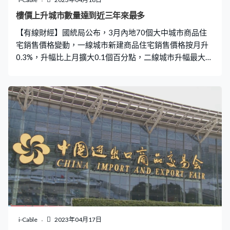
樓價上升城市數量達到近三年來最多
【有線財經】國統局公布，3月內地70個大中城市商品住
宅銷售價格變動，一線城市新建商品住宅銷售價格按月升
0.3%，升幅比上月擴大0.1個百分點，二線城市升幅最大，
按月升0.6%。上海易居房地產研究院分析指，樓市表現較
好是受惠於人口淨流入速度加快，帶動樓巿交投。 一艘全
球最大噸位的豪華「客滾船」，近日在廣州南沙啟航。
「客滾船」將駛往意大利，在地中海沿岸的意大利熱那
亞、奧爾比亞以及里窩那之間的航線運營。
i-Cable
2023年04月17日